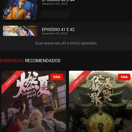
dezembro 04, 2025
ASSISTIDO
EPISÓDIO 41 E 42
dezembro 04, 2025
Esse anime tem (43 e 44/52) episódios
ASSISTIDO
EPISÓDIO 39 E 40
DONGHUAS
RECOMENDADOS
dezembro 04, 2025
ASSISTIDO
COMPLETO
COMPLETO
EPISÓDIO 37 E 38
novembro 18, 2025
ASSISTIDO
EPISÓDIO 35 E 36
novembro 18, 2025