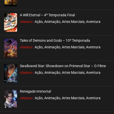
EPISÓDIO 07 E 08
agosto 13, 2025
A Will Eternal – 4ª Temporada Final
ASSISTIDO
Ação, Animação, Artes Marciais, Aventura
GÊNEROS:
EPISÓDIO 04 A 06
agosto 04, 2025
Tales of Demons and Gods – 10ª Temporada
ASSISTIDO
Ação, Animação, Artes Marciais, Aventura
GÊNEROS:
EPISÓDIO 01 A 03
julho 28, 2025
Swallowed Star: Showdown on Primeval Star – O Filme
ASSISTIDO
Ação, Animação, Artes Marciais, Aventura
GÊNEROS:
Renegade Immortal
Ação, Animação, Artes Marciais, Aventura
GÊNEROS: