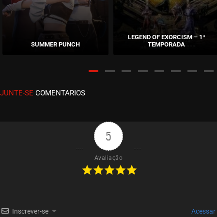
ASSISTIDO
EPISÓDIO 33 E 34
novembro 18, 2025
LEGEND OF EXORCISM – 1ª
SUMMER PUNCH
TEMPORADA
ASSISTIDO
EPISÓDIO 31 E 32
novembro 18, 2025
JUNTE-SE
COMENTARIOS
ASSISTIDO
EPISÓDIO 29 E 30
novembro 10, 2025
5
ASSISTIDO
Avaliação
EPISÓDIO 27 E 28
outubro 21, 2025
ASSISTIDO
Inscrever-se
Acessar