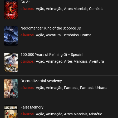
Gu An
ASSISTIDO
Ação, Animação, Artes Marciais, Comédia
GÊNEROS:
EPISÓDIO 15 E 16
setembro 18, 2025
Necromancer: King of the Scoorce 3D
ASSISTIDO
Ação, Aventura, Demônios, Drama
GÊNEROS:
EPISÓDIO 13 E 14
setembro 04, 2025
100.000 Years of Refining Qi – Special
ASSISTIDO
Ação, Animação, Artes Marciais, Aventura
GÊNEROS:
EPISÓDIO 11 E 12
agosto 25, 2025
Oriental Martial Academy
ASSISTIDO
Ação, Animação, Fantasia, Fantasia Urbana
GÊNEROS:
EPISÓDIO 09 E 10
agosto 20, 2025
False Memory
ASSISTIDO
Ação, Animação, Artes Marciais, Mistério
GÊNEROS: