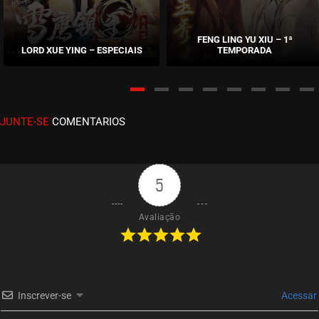
EPISÓDIO 03
janeiro 18, 2026
FENG LING YU XIU – 1ª
LORD XUE YING – ESPECIAIS
TEMPORADA
ASSISTIDO
EPISÓDIO 02
janeiro 08, 2026
JUNTE-SE
COMENTARIOS
ASSISTIDO
EPISÓDIO 01
janeiro 08, 2026
5
ASSISTIDO
Avaliação
Inscrever-se
Acessar