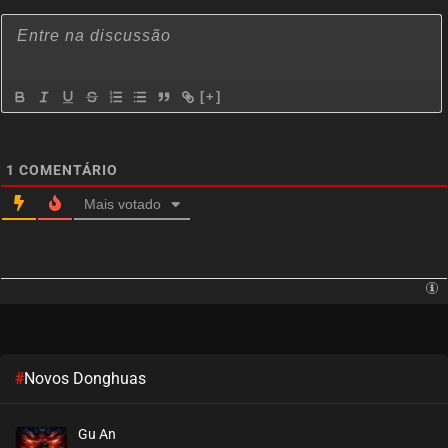
[+]
1
COMENTÁRIO
Mais votado
#
Novos Donghuas
Gu An