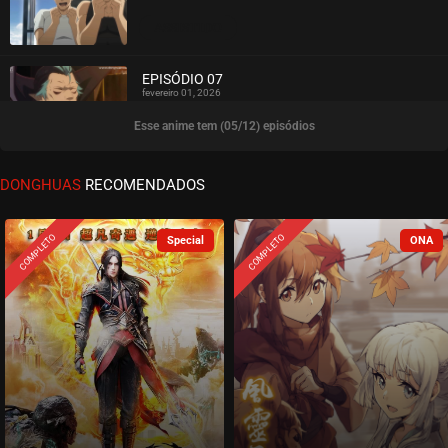
ASSISTIDO
EPISÓDIO 07
fevereiro 01, 2026
Esse anime tem (05/12) episódios
ASSISTIDO
EPISÓDIO 06
DONGHUAS
RECOMENDADOS
janeiro 25, 2026
ASSISTIDO
COMPLETO
COMPLETO
EPISÓDIO 05
janeiro 25, 2026
ASSISTIDO
EPISÓDIO 04
janeiro 18, 2026
ASSISTIDO