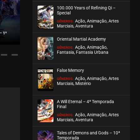
100.000 Years of Refining Qi –
ASSISTIDO
Special
Ação, Animação, Artes
GÊNEROS:
Marciais, Aventura
– 1ª
YUAN LONG – 1ª TEMPORADA
THE RUNNING
Oriental Martial Academy
Ação, Animação,
GÊNEROS:
Fantasia, Fantasia Urbana
False Memory
Ação, Animação, Artes
GÊNEROS:
Marciais, Mistério
A Will Eternal – 4ª Temporada
Final
Ação, Animação, Artes
GÊNEROS:
Marciais, Aventura
Tales of Demons and Gods – 10ª
Temporada