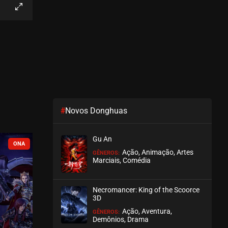
EPISÓDIO 05
outubro 18, 2020
ASSISTIDO
EPISÓDIO 04
outubro 09, 2020
ASSISTIDO
#
Novos Donghuas
EPISÓDIO 03
outubro 07, 2020
Gu An
ASSISTIDO
COMPLETO
COMPLETO
Ação, Animação, Artes
GÊNEROS:
Marciais, Comédia
EPISÓDIO 02
setembro 27, 2020
Necromancer: King of the Scoorce
ASSISTIDO
3D
Ação, Aventura,
GÊNEROS:
EPISÓDIO 01
Demônios, Drama
setembro 27, 2020