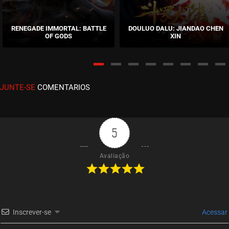
EPISÓDIO 03
outubro 07, 2020
RENEGADE IMMORTAL: BATTLE
DOULUO DALU: JIANDAO CHEN
OF GODS
XIN
ASSISTIDO
EPISÓDIO 02
setembro 27, 2020
JUNTE-SE
COMENTARIOS
ASSISTIDO
EPISÓDIO 01
setembro 27, 2020
5
ASSISTIDO
Avaliação
Inscrever-se
Acessar