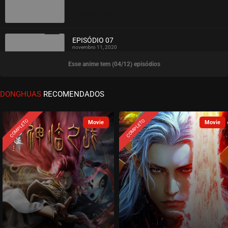
ASSISTIDO
EPISÓDIO 07
novembro 11, 2020
Esse anime tem (04/12) episódios
ASSISTIDO
EPISÓDIO 06
DONGHUAS
RECOMENDADOS
novembro 08, 2020
ASSISTIDO
COMPLETO
COMPLETO
EPISÓDIO 05
outubro 18, 2020
ASSISTIDO
EPISÓDIO 04
outubro 09, 2020
ASSISTIDO