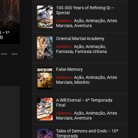
100.000 Years of Refining Qi –
ASSISTIDO
Special
Ação, Animação, Artes
GÊNEROS:
Marciais, Aventura
 – 1ª
A WILL ETERNAL – 2ª
2)
TEMPORADA
DEMON’S ASC
Oriental Martial Academy
Ação, Animação,
GÊNEROS:
Fantasia, Fantasia Urbana
False Memory
Ação, Animação, Artes
GÊNEROS:
Marciais, Mistério
A Will Eternal – 4ª Temporada
Final
Ação, Animação, Artes
GÊNEROS:
Marciais, Aventura
Tales of Demons and Gods – 10ª
Temporada