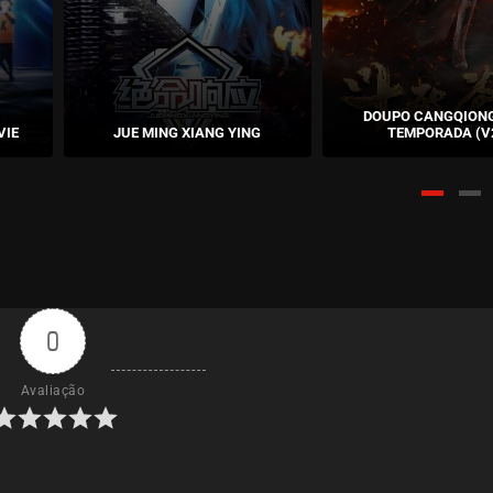
DOUPO CANGQIONG
VIE
JUE MING XIANG YING
TEMPORADA (V
0
Avaliação