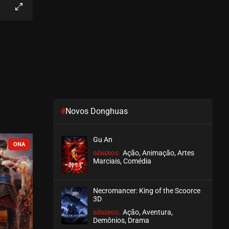
EPISÓDIO 05
outubro 19, 2020
ASSISTIDO
EPISÓDIO 04
outubro 11, 2020
ASSISTIDO
#
Novos Donghuas
EPISÓDIO 03
outubro 07, 2020
Gu An
ASSISTIDO
COMPLETO
COMPLETO
Ação, Animação, Artes
GÊNEROS:
Marciais, Comédia
EPISÓDIO 02
setembro 29, 2020
Necromancer: King of the Scoorce
ASSISTIDO
3D
Ação, Aventura,
GÊNEROS:
EPISÓDIO 01
Demônios, Drama
setembro 26, 2020