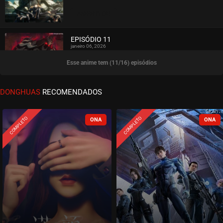
ASSISTIDO
EPISÓDIO 11
janeiro 06, 2026
Esse anime tem (11/16) episódios
ASSISTIDO
EPISÓDIO 10
DONGHUAS
RECOMENDADOS
dezembro 29, 2025
ASSISTIDO
COMPLETO
COMPLETO
EPISÓDIO 09
dezembro 14, 2025
ASSISTIDO
EPISÓDIO 08
dezembro 02, 2025
ASSISTIDO