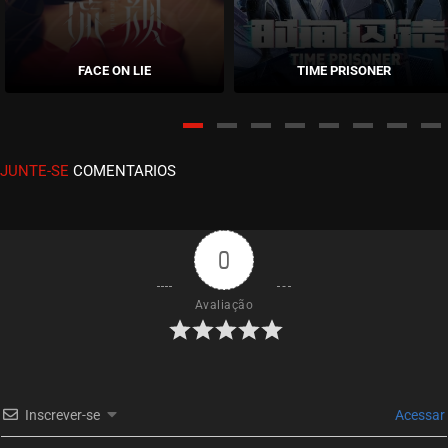
EPISÓDIO 07
dezembro 02, 2025
FACE ON LIE
TIME PRISONER
ASSISTIDO
EPISÓDIO 06
novembro 14, 2025
JUNTE-SE
COMENTARIOS
ASSISTIDO
EPISÓDIO 05
novembro 14, 2025
0
ASSISTIDO
Avaliação
EPISÓDIO 04
novembro 14, 2025
ASSISTIDO
Inscrever-se
Acessar
EPISÓDIO 03