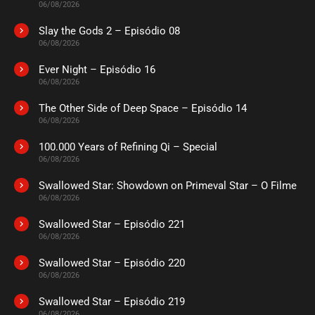
06/08/2026
ASSISTIDO
Slay the Gods 2 – Episódio 08
06/08/2026
EPISÓDIO 03
agosto 22, 2024
Ever Night – Episódio 16
ASSISTIDO
06/08/2026
The Other Side of Deep Space – Episódio 14
EPISÓDIO 02
06/08/2026
agosto 22, 2024
100.000 Years of Refining Qi – Special
ASSISTIDO
06/08/2026
Swallowed Star: Showdown on Primeval Star – O Filme
EPISÓDIO 01
agosto 22, 2024
06/08/2026
ASSISTIDO
Swallowed Star – Episódio 221
06/08/2026
Swallowed Star – Episódio 220
06/08/2026
Swallowed Star – Episódio 219
06/08/2026