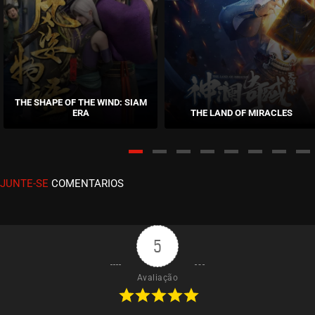
EPISÓDIO 30
dezembro 04, 2024
ASSISTIDO
EPISÓDIO 29
dezembro 04, 2024
THE SHAPE OF THE WIND: SIAM
ERA
THE LAND OF MIRACLES
ASSISTIDO
EPISÓDIO 28
dezembro 04, 2024
JUNTE-SE
COMENTARIOS
ASSISTIDO
EPISÓDIO 27
novembro 20, 2024
5
ASSISTIDO
Avaliação
EPISÓDIO 26
novembro 20, 2024