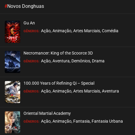
#
Novos Donghuas
EPISÓDIO 21
novembro 20, 2024
Gu An
ASSISTIDO
Ação, Animação, Artes Marciais, Comédia
GÊNEROS:
EPISÓDIO 20
novembro 01, 2024
Necromancer: King of the Scoorce 3D
ASSISTIDO
Ação, Aventura, Demônios, Drama
GÊNEROS:
EPISÓDIO 19
novembro 01, 2024
100.000 Years of Refining Qi – Special
ASSISTIDO
Ação, Animação, Artes Marciais, Aventura
GÊNEROS:
EPISÓDIO 18
outubro 24, 2024
Oriental Martial Academy
ASSISTIDO
Ação, Animação, Fantasia, Fantasia Urbana
GÊNEROS:
EPISÓDIO 17