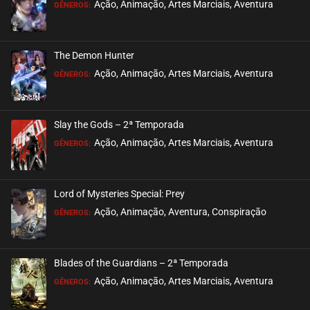
Ação, Animação, Artes Marciais, Aventura
GÊNEROS:
EPISÓDIO 12
outubro 04, 2024
The Demon Hunter
ASSISTIDO
Ação, Animação, Artes Marciais, Aventura
GÊNEROS:
EPISÓDIO 11
outubro 04, 2024
Slay the Gods – 2ª Temporada
ASSISTIDO
Ação, Animação, Artes Marciais, Aventura
GÊNEROS:
EPISÓDIO 10
setembro 21, 2024
Lord of Mysteries Special: Prey
ASSISTIDO
Ação, Animação, Aventura, Conspiração
GÊNEROS:
EPISÓDIO 09
setembro 21, 2024
Blades of the Guardians – 2ª Temporada
ASSISTIDO
Ação, Animação, Artes Marciais, Aventura
GÊNEROS: