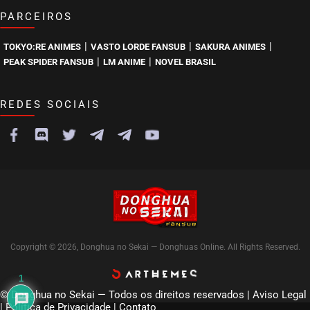
PARCEIROS
|
|
|
TOKYO:RE ANIMES
VASTO LORDE FANSUB
SAKURA ANIMES
|
|
PEAK SPIDER FANSUB
LM ANIME
NOVEL BRASIL
REDES SOCIAIS
Copyright © 2026, Donghua no Sekai — Donghuas Online. All Rights Reserved.
1
© Donghua no Sekai — Todos os direitos reservados |
Aviso Legal
|
Política de Privacidade
|
Contato