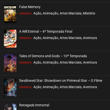
outubro 24, 2024
False Memory
ASSISTIDO
Ação, Animação, Artes Marciais, Mistério
GÊNEROS:
EPISÓDIO 16
outubro 14, 2024
A Will Eternal – 4ª Temporada Final
ASSISTIDO
Ação, Animação, Artes Marciais, Aventura
GÊNEROS:
EPISÓDIO 15
outubro 14, 2024
Tales of Demons and Gods – 10ª Temporada
ASSISTIDO
Ação, Animação, Artes Marciais, Aventura
GÊNEROS:
EPISÓDIO 14
outubro 14, 2024
Swallowed Star: Showdown on Primeval Star – O Filme
ASSISTIDO
Ação, Animação, Artes Marciais, Aventura
GÊNEROS:
EPISÓDIO 13
outubro 04, 2024
Renegade Immortal
ASSISTIDO