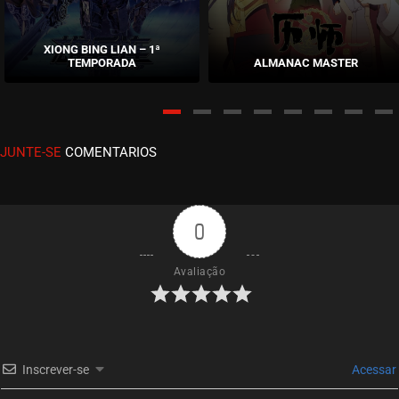
EPISÓDIO 31
fevereiro 06, 2023
XIONG BING LIAN – 1ª
TEMPORADA
ALMANAC MASTER
ASSISTIDO
EPISÓDIO 30
dezembro 24, 2022
JUNTE-SE
COMENTARIOS
ASSISTIDO
EPISÓDIO 29
dezembro 24, 2022
0
ASSISTIDO
Avaliação
EPISÓDIO 28
dezembro 24, 2022
ASSISTIDO
Inscrever-se
Acessar
EPISÓDIO 27