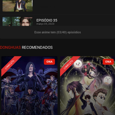
ASSISTIDO
EPISÓDIO 35
março 05, 2023
Esse anime tem (03/40) episódios
ASSISTIDO
EPISÓDIO 34
DONGHUAS
RECOMENDADOS
março 05, 2023
ASSISTIDO
COMPLETO
COMPLETO
EPISÓDIO 33
fevereiro 27, 2023
ASSISTIDO
EPISÓDIO 32
fevereiro 20, 2023
ASSISTIDO