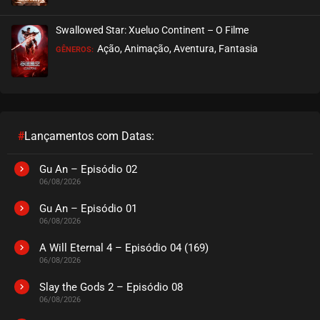
EPISÓDIO 09
setembro 04, 2022
Swallowed Star: Xueluo Continent – O Filme
ASSISTIDO
Ação, Animação, Aventura, Fantasia
GÊNEROS:
EPISÓDIO 08
setembro 04, 2022
ASSISTIDO
#
Lançamentos com Datas:
EPISÓDIO 07
setembro 04, 2022
Gu An – Episódio 02
06/08/2026
ASSISTIDO
Gu An – Episódio 01
06/08/2026
EPISÓDIO 06
setembro 04, 2022
A Will Eternal 4 – Episódio 04 (169)
06/08/2026
ASSISTIDO
Slay the Gods 2 – Episódio 08
06/08/2026
EPISÓDIO 05
setembro 04, 2022