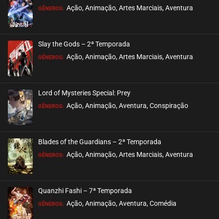
ASSISTIDO
Ação, Animação, Artes Marciais, Aventura
GÊNEROS:
EPISÓDIO 13
setembro 11, 2022
Slay the Gods – 2ª Temporada
ASSISTIDO
Ação, Animação, Artes Marciais, Aventura
GÊNEROS:
EPISÓDIO 12
setembro 11, 2022
Lord of Mysteries Special: Prey
ASSISTIDO
Ação, Animação, Aventura, Conspiração
GÊNEROS:
EPISÓDIO 11
setembro 11, 2022
Blades of the Guardians – 2ª Temporada
ASSISTIDO
Ação, Animação, Artes Marciais, Aventura
GÊNEROS:
EPISÓDIO 10
setembro 04, 2022
Quanzhi Fashi – 7ª Temporada
ASSISTIDO
Ação, Animação, Aventura, Comédia
GÊNEROS: