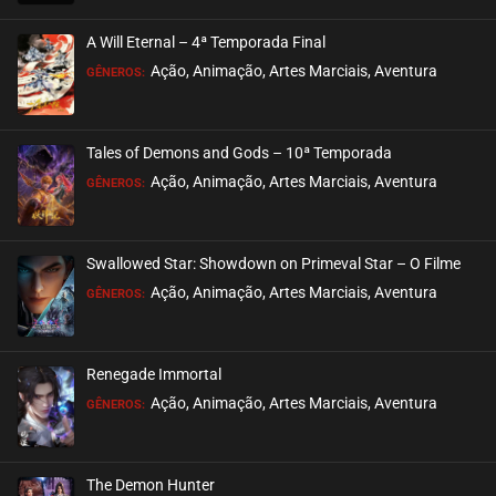
EPISÓDIO 18
outubro 25, 2022
A Will Eternal – 4ª Temporada Final
ASSISTIDO
Ação, Animação, Artes Marciais, Aventura
GÊNEROS:
EPISÓDIO 17
outubro 02, 2022
Tales of Demons and Gods – 10ª Temporada
ASSISTIDO
Ação, Animação, Artes Marciais, Aventura
GÊNEROS:
EPISÓDIO 16
setembro 25, 2022
Swallowed Star: Showdown on Primeval Star – O Filme
ASSISTIDO
Ação, Animação, Artes Marciais, Aventura
GÊNEROS:
EPISÓDIO 15
setembro 20, 2022
Renegade Immortal
ASSISTIDO
Ação, Animação, Artes Marciais, Aventura
GÊNEROS:
EPISÓDIO 14
setembro 11, 2022
The Demon Hunter