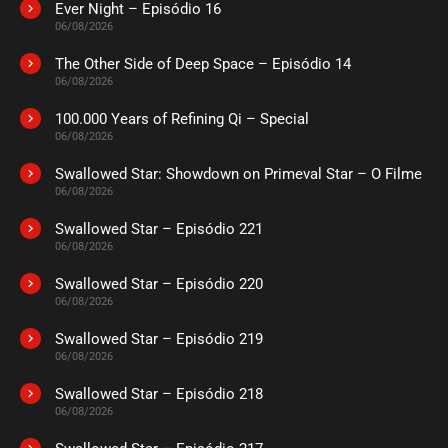
Ever Night – Episódio 16
ASSISTIDO
06/08/2026
The Other Side of Deep Space – Episódio 14
EPISÓDIO 04
06/08/2026
agosto 29, 2022
100.000 Years of Refining Qi – Special
ASSISTIDO
06/08/2026
Swallowed Star: Showdown on Primeval Star – O Filme
EPISÓDIO 03
agosto 28, 2022
06/08/2026
ASSISTIDO
Swallowed Star – Episódio 221
06/08/2026
EPISÓDIO 02
Swallowed Star – Episódio 220
agosto 27, 2022
06/08/2026
ASSISTIDO
Swallowed Star – Episódio 219
06/08/2026
EPISÓDIO 01
Swallowed Star – Episódio 218
agosto 27, 2022
06/08/2026
ASSISTIDO