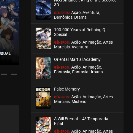
3D
ASSISTIDO
Ação, Aventura,
GÊNEROS:
Demônios, Drama
EPISÓDIO 10
agosto 27, 2020
100.000 Years of Refining Qi –
Special
ASSISTIDO
Ação, Animação, Artes
GÊNEROS:
Marciais, Aventura
USUAL
DOUPO CANGQI
EPISÓDIO 09
GU AN
TEMPORADA
agosto 27, 2020
Oriental Martial Academy
Ação, Animação,
GÊNEROS:
ASSISTIDO
Fantasia, Fantasia Urbana
EPISÓDIO 08
False Memory
agosto 27, 2020
Ação, Animação, Artes
GÊNEROS:
ASSISTIDO
Marciais, Mistério
EPISÓDIO 07
A Will Eternal – 4ª Temporada
agosto 27, 2020
Final
ASSISTIDO
Ação, Animação, Artes
GÊNEROS: