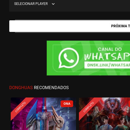
expand_more
SELECIONAR PLAYER
PRÓXIMA 
DONGHUAS
RECOMENDADOS
COMPLETO
COMPLETO