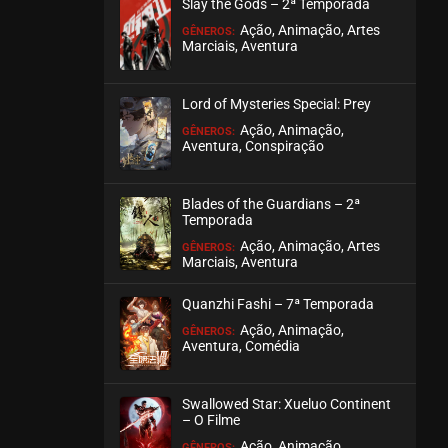
Slay the Gods – 2ª Temporada
agosto 27, 2020
Ação, Animação, Artes
GÊNEROS:
ASSISTIDO
Marciais, Aventura
EPISÓDIO 01
Lord of Mysteries Special: Prey
agosto 27, 2020
Ação, Animação,
GÊNEROS:
ASSISTIDO
Aventura, Conspiração
Blades of the Guardians – 2ª
Temporada
Ação, Animação, Artes
GÊNEROS:
Marciais, Aventura
Quanzhi Fashi – 7ª Temporada
Ação, Animação,
GÊNEROS:
Aventura, Comédia
Swallowed Star: Xueluo Continent
– O Filme
Ação, Animação,
GÊNEROS: