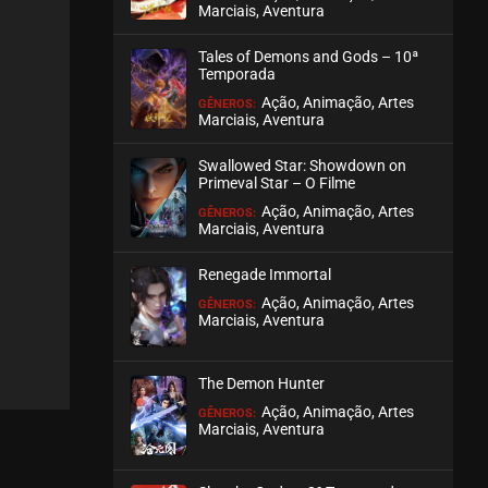
Marciais, Aventura
EPISÓDIO 06
Tales of Demons and Gods – 10ª
agosto 27, 2020
Temporada
ASSISTIDO
Ação, Animação, Artes
GÊNEROS:
Marciais, Aventura
EPISÓDIO 05
Swallowed Star: Showdown on
agosto 27, 2020
Primeval Star – O Filme
ASSISTIDO
Ação, Animação, Artes
GÊNEROS:
Marciais, Aventura
EPISÓDIO 04
Renegade Immortal
agosto 27, 2020
Ação, Animação, Artes
GÊNEROS:
ASSISTIDO
Marciais, Aventura
EPISÓDIO 03
The Demon Hunter
agosto 27, 2020
Ação, Animação, Artes
GÊNEROS:
ASSISTIDO
Marciais, Aventura
EPISÓDIO 02