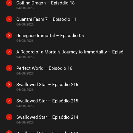
Coiling Dragon – Episódio 18
ASSISTIDO
04/08/2026
Quanzhi Fashi 7 – Episódio 11
EPISÓDIO 12
04/08/2026
outubro 24, 2020
Renegade Immortal – Episódio 05
ASSISTIDO
04/08/2026
A Record of a Mortal’s Journey to Immortality – Episódio 73
EPISÓDIO 11
outubro 17, 2020
04/08/2026
ASSISTIDO
Perfect World – Episódio 16
04/08/2026
EPISÓDIO 10
Swallowed Star – Episódio 216
outubro 17, 2020
04/08/2026
ASSISTIDO
Swallowed Star – Episódio 215
04/08/2026
EPISÓDIO 09
outubro 09, 2020
Swallowed Star – Episódio 214
04/08/2026
ASSISTIDO