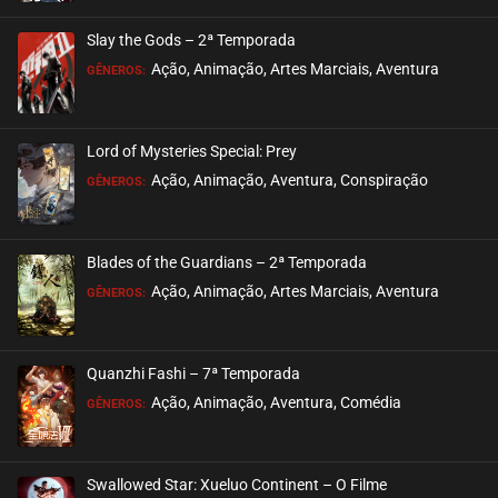
ASSISTIDO
Slay the Gods – 2ª Temporada
EPISÓDIO 21
Ação, Animação, Artes Marciais, Aventura
GÊNEROS:
novembro 20, 2020
ASSISTIDO
Lord of Mysteries Special: Prey
Ação, Animação, Aventura, Conspiração
EPISÓDIO 20
GÊNEROS:
novembro 19, 2020
ASSISTIDO
Blades of the Guardians – 2ª Temporada
Ação, Animação, Artes Marciais, Aventura
EPISÓDIO 19
GÊNEROS:
novembro 17, 2020
ASSISTIDO
Quanzhi Fashi – 7ª Temporada
Ação, Animação, Aventura, Comédia
EPISÓDIO 18
GÊNEROS:
novembro 11, 2020
ASSISTIDO
Swallowed Star: Xueluo Continent – O Filme