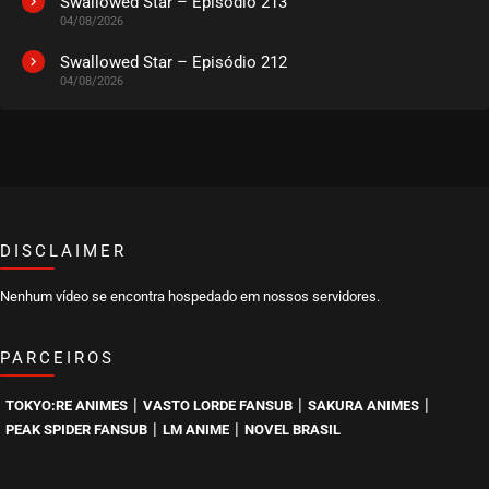
Swallowed Star – Episódio 213
04/08/2026
EPISÓDIO 08
outubro 09, 2020
Swallowed Star – Episódio 212
04/08/2026
ASSISTIDO
EPISÓDIO 07
outubro 09, 2020
ASSISTIDO
DISCLAIMER
EPISÓDIO 06
outubro 01, 2020
Nenhum vídeo se encontra hospedado em nossos servidores.
ASSISTIDO
PARCEIROS
EPISÓDIO 05
setembro 26, 2020
|
|
|
TOKYO:RE ANIMES
VASTO LORDE FANSUB
SAKURA ANIMES
ASSISTIDO
|
|
PEAK SPIDER FANSUB
LM ANIME
NOVEL BRASIL
EPISÓDIO 04
setembro 22, 2020