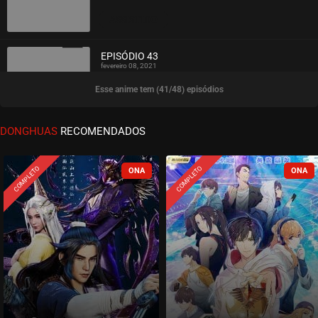
ASSISTIDO
EPISÓDIO 43
fevereiro 08, 2021
Esse anime tem (41/48) episódios
ASSISTIDO
EPISÓDIO 42
DONGHUAS
RECOMENDADOS
fevereiro 02, 2021
ASSISTIDO
COMPLETO
COMPLETO
EPISÓDIO 41
fevereiro 01, 2021
ASSISTIDO
EPISÓDIO 40
fevereiro 01, 2021
ASSISTIDO