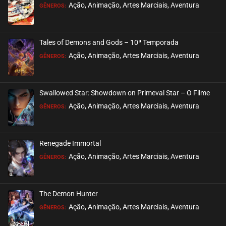
EPISÓDIO 26
Ação, Animação, Artes Marciais, Aventura
GÊNEROS:
dezembro 12, 2020
ASSISTIDO
Tales of Demons and Gods – 10ª Temporada
EPISÓDIO 25
Ação, Animação, Artes Marciais, Aventura
GÊNEROS:
dezembro 12, 2020
ASSISTIDO
Swallowed Star: Showdown on Primeval Star – O Filme
EPISÓDIO 24
Ação, Animação, Artes Marciais, Aventura
GÊNEROS:
dezembro 04, 2020
ASSISTIDO
Renegade Immortal
EPISÓDIO 23
Ação, Animação, Artes Marciais, Aventura
GÊNEROS:
dezembro 03, 2020
ASSISTIDO
The Demon Hunter
EPISÓDIO 22
Ação, Animação, Artes Marciais, Aventura
GÊNEROS:
novembro 28, 2020