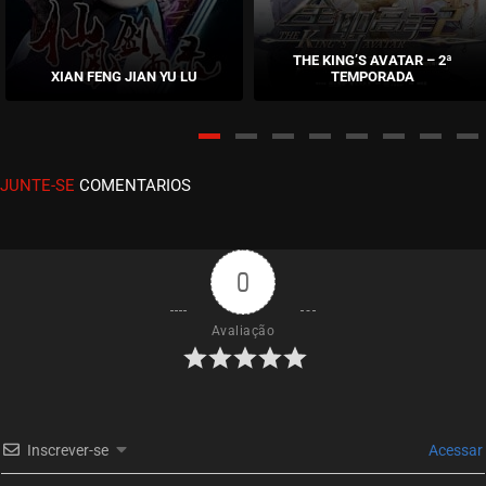
EPISÓDIO 39
janeiro 28, 2021
THE KING’S AVATAR – 2ª
XIAN FENG JIAN YU LU
TEMPORADA
ASSISTIDO
EPISÓDIO 38
janeiro 27, 2021
JUNTE-SE
COMENTARIOS
ASSISTIDO
EPISÓDIO 37
janeiro 24, 2021
0
ASSISTIDO
Avaliação
EPISÓDIO 36
janeiro 24, 2021
ASSISTIDO
Inscrever-se
Acessar
EPISÓDIO 35