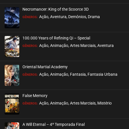
Necromancer: King of the Scoorce 3D
EPISÓDIO 30
Ação, Aventura, Demônios, Drama
GÊNEROS:
janeiro 09, 2021
ASSISTIDO
100.000 Years of Refining Qi – Special
EPISÓDIO 29
Ação, Animação, Artes Marciais, Aventura
GÊNEROS:
janeiro 04, 2021
ASSISTIDO
Oriental Martial Academy
EPISÓDIO 28
Ação, Animação, Fantasia, Fantasia Urbana
GÊNEROS:
dezembro 17, 2020
ASSISTIDO
False Memory
EPISÓDIO 27
Ação, Animação, Artes Marciais, Mistério
GÊNEROS:
dezembro 16, 2020
ASSISTIDO
A Will Eternal – 4ª Temporada Final