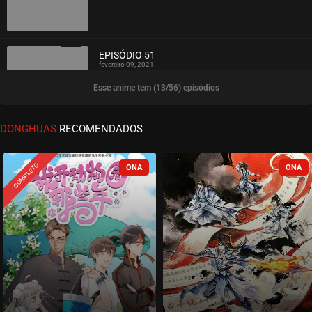
ASSISTIDO
EPISÓDIO 51
fevereiro 09, 2021
Esse anime tem (13/56) episódios
ASSISTIDO
EPISÓDIO 50
DONGHUAS
RECOMENDADOS
fevereiro 09, 2021
ASSISTIDO
COMPLETO
EPISÓDIO 49
fevereiro 09, 2021
ASSISTIDO
EPISÓDIO 48
fevereiro 06, 2021
ASSISTIDO