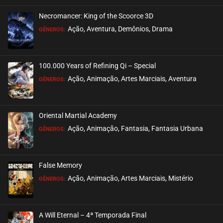
Necromancer: King of the Scoorce 3D
EPISÓDIO 38
Ação, Aventura, Demônios, Drama
GÊNEROS:
janeiro 28, 2021
ASSISTIDO
100.000 Years of Refining Qi – Special
EPISÓDIO 37
Ação, Animação, Artes Marciais, Aventura
GÊNEROS:
janeiro 27, 2021
ASSISTIDO
Oriental Martial Academy
EPISÓDIO 36
Ação, Animação, Fantasia, Fantasia Urbana
GÊNEROS:
janeiro 27, 2021
ASSISTIDO
False Memory
EPISÓDIO 35
Ação, Animação, Artes Marciais, Mistério
GÊNEROS:
janeiro 27, 2021
ASSISTIDO
A Will Eternal – 4ª Temporada Final