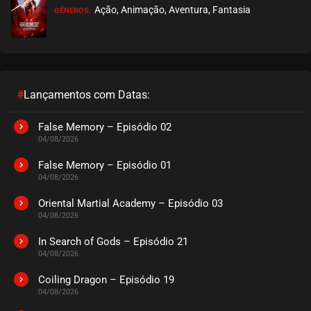
Ação, Animação, Aventura, Fantasia
GÊNEROS:
EPISÓDIO 25
dezembro 20, 2020
ASSISTIDO
EPISÓDIO 24
dezembro 20, 2020
#
Lançamentos com Datas:
ASSISTIDO
False Memory – Episódio 02
04/08/2026
EPISÓDIO 23
dezembro 15, 2020
False Memory – Episódio 01
04/08/2026
ASSISTIDO
Oriental Martial Academy – Episódio 03
04/08/2026
EPISÓDIO 22
dezembro 15, 2020
In Search of Gods – Episódio 21
04/08/2026
ASSISTIDO
Coiling Dragon – Episódio 19
EPISÓDIO 21
04/08/2026
outubro 14, 2020