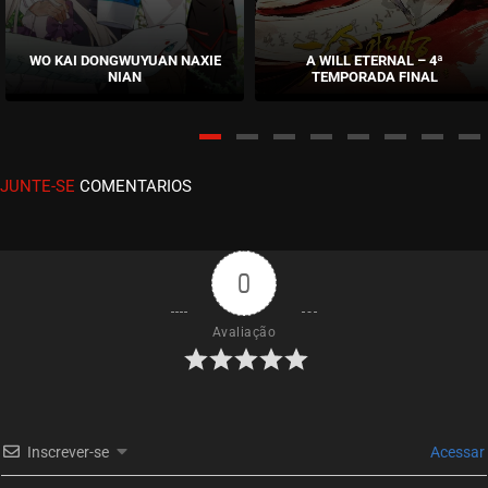
EPISÓDIO 47
fevereiro 06, 2021
WO KAI DONGWUYUAN NAXIE
A WILL ETERNAL – 4ª
NIAN
TEMPORADA FINAL
ASSISTIDO
EPISÓDIO 46
fevereiro 06, 2021
JUNTE-SE
COMENTARIOS
ASSISTIDO
EPISÓDIO 45
fevereiro 06, 2021
0
ASSISTIDO
Avaliação
EPISÓDIO 44
fevereiro 06, 2021
ASSISTIDO
Inscrever-se
Acessar
EPISÓDIO 43