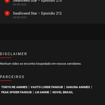
Swallowed Star – Episódio 213
04/08/2026
EPISÓDIO 16
junho 24, 2020
Swallowed Star – Episódio 212
04/08/2026
ASSISTIDO
EPISÓDIO 15
junho 24, 2020
ASSISTIDO
DISCLAIMER
EPISÓDIO 14
junho 14, 2020
Nenhum vídeo se encontra hospedado em nossos servidores.
ASSISTIDO
PARCEIROS
EPISÓDIO 13
junho 14, 2020
|
|
|
TOKYO:RE ANIMES
VASTO LORDE FANSUB
SAKURA ANIMES
ASSISTIDO
|
|
PEAK SPIDER FANSUB
LM ANIME
NOVEL BRASIL
EPISÓDIO 12
junho 07, 2020