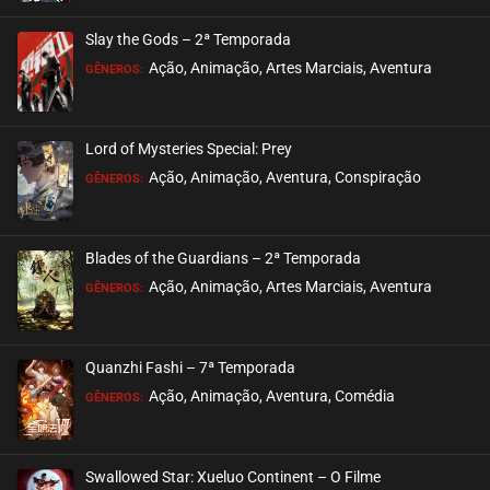
ASSISTIDO
Slay the Gods – 2ª Temporada
EPISÓDIO 29
Ação, Animação, Artes Marciais, Aventura
GÊNEROS:
janeiro 09, 2021
ASSISTIDO
Lord of Mysteries Special: Prey
Ação, Animação, Aventura, Conspiração
EPISÓDIO 28
GÊNEROS:
janeiro 05, 2021
ASSISTIDO
Blades of the Guardians – 2ª Temporada
Ação, Animação, Artes Marciais, Aventura
EPISÓDIO 27
GÊNEROS:
dezembro 29, 2020
ASSISTIDO
Quanzhi Fashi – 7ª Temporada
Ação, Animação, Aventura, Comédia
EPISÓDIO 26
GÊNEROS:
dezembro 20, 2020
ASSISTIDO
Swallowed Star: Xueluo Continent – O Filme