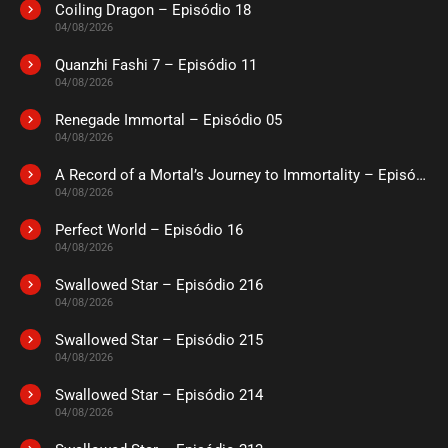
Coiling Dragon – Episódio 18
ASSISTIDO
04/08/2026
Quanzhi Fashi 7 – Episódio 11
EPISÓDIO 20
04/08/2026
setembro 20, 2020
Renegade Immortal – Episódio 05
ASSISTIDO
04/08/2026
A Record of a Mortal’s Journey to Immortality – Episódio 73
EPISÓDIO 19
julho 26, 2020
04/08/2026
ASSISTIDO
Perfect World – Episódio 16
04/08/2026
EPISÓDIO 18
Swallowed Star – Episódio 216
julho 26, 2020
04/08/2026
ASSISTIDO
Swallowed Star – Episódio 215
04/08/2026
EPISÓDIO 17
julho 07, 2020
Swallowed Star – Episódio 214
04/08/2026
ASSISTIDO