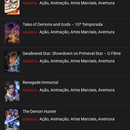
EPISÓDIO 34
Ação, Animação, Artes Marciais, Aventura
GÊNEROS:
janeiro 27, 2021
ASSISTIDO
Tales of Demons and Gods – 10ª Temporada
EPISÓDIO 33
Ação, Animação, Artes Marciais, Aventura
GÊNEROS:
janeiro 24, 2021
ASSISTIDO
Swallowed Star: Showdown on Primeval Star – O Filme
EPISÓDIO 32
Ação, Animação, Artes Marciais, Aventura
GÊNEROS:
janeiro 18, 2021
ASSISTIDO
Renegade Immortal
EPISÓDIO 31
Ação, Animação, Artes Marciais, Aventura
GÊNEROS:
janeiro 13, 2021
ASSISTIDO
The Demon Hunter
EPISÓDIO 30
Ação, Animação, Artes Marciais, Aventura
GÊNEROS:
janeiro 11, 2021