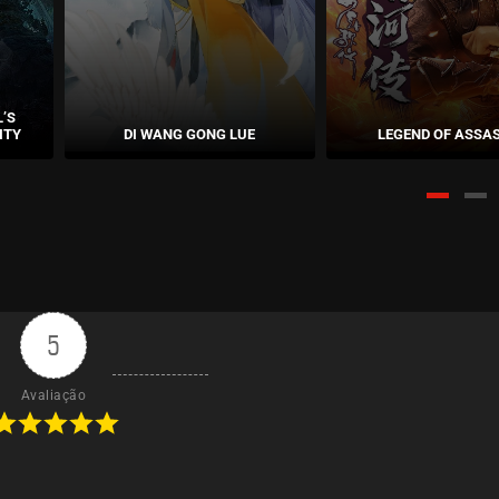
’S
ITY
DI WANG GONG LUE
LEGEND OF ASSA
5
Avaliação