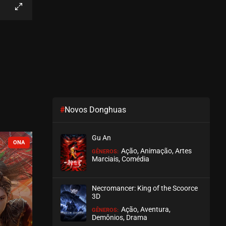
#
Novos Donghuas
Gu An
COMPLETO
COMPLETO
Ação, Animação, Artes
GÊNEROS:
Marciais, Comédia
Necromancer: King of the Scoorce
3D
Ação, Aventura,
GÊNEROS:
Demônios, Drama