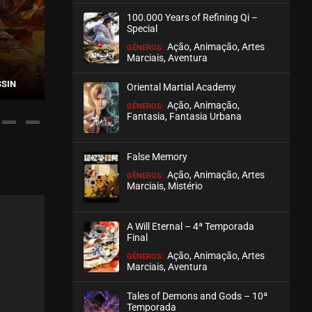
100.000 Years of Refining Qi –
Special
Ação, Animação, Artes
GÊNEROS:
Marciais, Aventura
SSIN
THIRTY-SIX CAVALRY
QUANZHI FASHI –
Oriental Martial Academy
Ação, Animação,
GÊNEROS:
Fantasia, Fantasia Urbana
False Memory
Ação, Animação, Artes
GÊNEROS:
Marciais, Mistério
A Will Eternal – 4ª Temporada
Final
Ação, Animação, Artes
GÊNEROS:
Marciais, Aventura
Tales of Demons and Gods – 10ª
Temporada