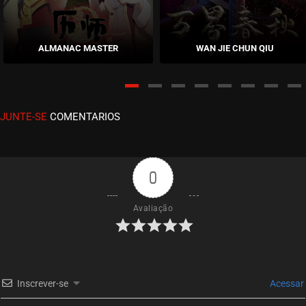
EPISÓDIO 45
janeiro 25, 2022
ALMANAC MASTER
WAN JIE CHUN QIU
ASSISTIDO
EPISÓDIO 44
janeiro 25, 2022
JUNTE-SE
COMENTARIOS
ASSISTIDO
EPISÓDIO 43
janeiro 25, 2022
0
ASSISTIDO
Avaliação
EPISÓDIO 42
novembro 19, 2021
ASSISTIDO
Inscrever-se
Acessar
EPISÓDIO 41