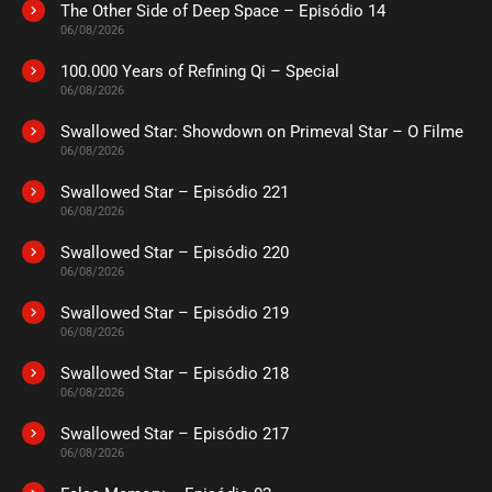
The Other Side of Deep Space – Episódio 14
ASSISTIDO
06/08/2026
100.000 Years of Refining Qi – Special
EPISÓDIO 18
06/08/2026
maio 18, 2021
Swallowed Star: Showdown on Primeval Star – O Filme
ASSISTIDO
06/08/2026
Swallowed Star – Episódio 221
EPISÓDIO 17
maio 04, 2021
06/08/2026
ASSISTIDO
Swallowed Star – Episódio 220
06/08/2026
EPISÓDIO 16
Swallowed Star – Episódio 219
maio 04, 2021
06/08/2026
ASSISTIDO
Swallowed Star – Episódio 218
06/08/2026
EPISÓDIO 15
abril 29, 2021
Swallowed Star – Episódio 217
06/08/2026
ASSISTIDO