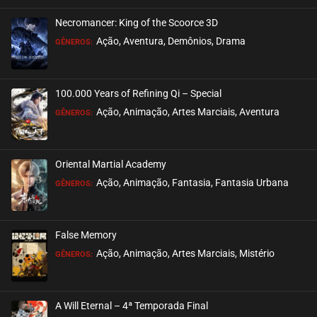
Necromancer: King of the Scoorce 3D
EPISÓDIO 36
Ação, Aventura, Demônios, Drama
GÊNEROS:
outubro 17, 2021
ASSISTIDO
100.000 Years of Refining Qi – Special
EPISÓDIO 35
Ação, Animação, Artes Marciais, Aventura
GÊNEROS:
outubro 17, 2021
ASSISTIDO
Oriental Martial Academy
EPISÓDIO 34
Ação, Animação, Fantasia, Fantasia Urbana
GÊNEROS:
outubro 17, 2021
ASSISTIDO
False Memory
EPISÓDIO 33
Ação, Animação, Artes Marciais, Mistério
GÊNEROS:
outubro 06, 2021
ASSISTIDO
A Will Eternal – 4ª Temporada Final