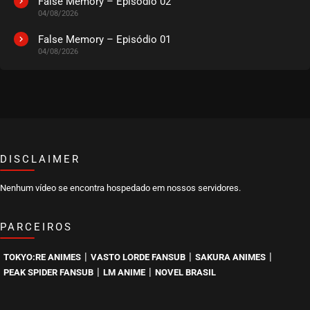
False Memory – Episódio 02
04/08/2026
EPISÓDIO 14
abril 19, 2021
False Memory – Episódio 01
04/08/2026
ASSISTIDO
EPISÓDIO 13
abril 11, 2021
ASSISTIDO
DISCLAIMER
EPISÓDIO 12
abril 08, 2021
Nenhum vídeo se encontra hospedado em nossos servidores.
ASSISTIDO
PARCEIROS
EPISÓDIO 11
março 29, 2021
|
|
|
TOKYO:RE ANIMES
VASTO LORDE FANSUB
SAKURA ANIMES
ASSISTIDO
|
|
PEAK SPIDER FANSUB
LM ANIME
NOVEL BRASIL
EPISÓDIO 10
março 23, 2021