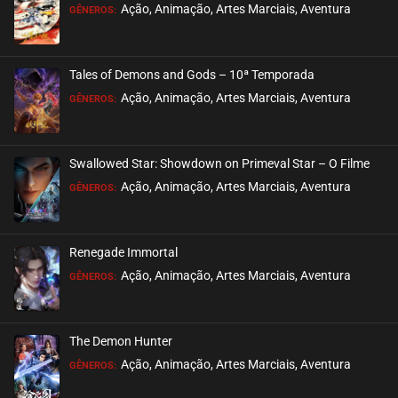
EPISÓDIO 32
Ação, Animação, Artes Marciais, Aventura
GÊNEROS:
outubro 06, 2021
ASSISTIDO
Tales of Demons and Gods – 10ª Temporada
EPISÓDIO 31
Ação, Animação, Artes Marciais, Aventura
GÊNEROS:
outubro 06, 2021
ASSISTIDO
Swallowed Star: Showdown on Primeval Star – O Filme
EPISÓDIO 30
Ação, Animação, Artes Marciais, Aventura
GÊNEROS:
setembro 16, 2021
ASSISTIDO
Renegade Immortal
EPISÓDIO 29
Ação, Animação, Artes Marciais, Aventura
GÊNEROS:
setembro 08, 2021
ASSISTIDO
The Demon Hunter
EPISÓDIO 28
Ação, Animação, Artes Marciais, Aventura
GÊNEROS:
agosto 21, 2021