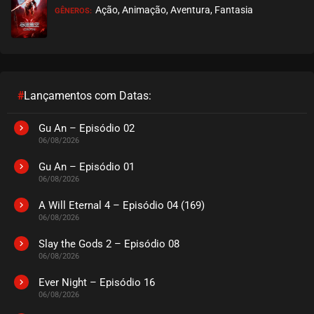
Ação, Animação, Aventura, Fantasia
GÊNEROS:
EPISÓDIO 23
junho 23, 2021
ASSISTIDO
EPISÓDIO 22
junho 23, 2021
#
Lançamentos com Datas:
ASSISTIDO
Gu An – Episódio 02
06/08/2026
EPISÓDIO 21
junho 15, 2021
Gu An – Episódio 01
06/08/2026
ASSISTIDO
A Will Eternal 4 – Episódio 04 (169)
06/08/2026
EPISÓDIO 20
maio 31, 2021
Slay the Gods 2 – Episódio 08
06/08/2026
ASSISTIDO
Ever Night – Episódio 16
EPISÓDIO 19
06/08/2026
maio 24, 2021