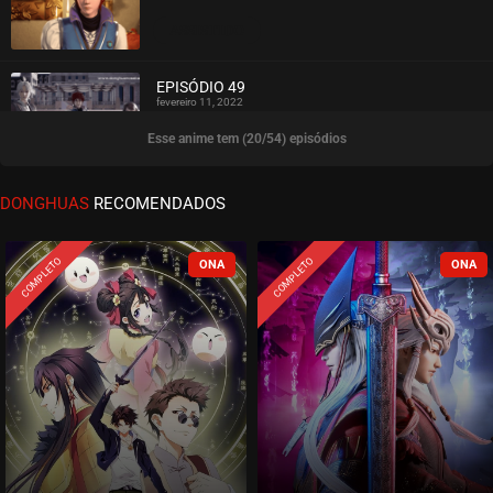
ASSISTIDO
EPISÓDIO 49
fevereiro 11, 2022
Esse anime tem (20/54) episódios
ASSISTIDO
EPISÓDIO 48
DONGHUAS
RECOMENDADOS
janeiro 25, 2022
ASSISTIDO
COMPLETO
COMPLETO
EPISÓDIO 47
janeiro 25, 2022
ASSISTIDO
EPISÓDIO 46
janeiro 25, 2022
ASSISTIDO