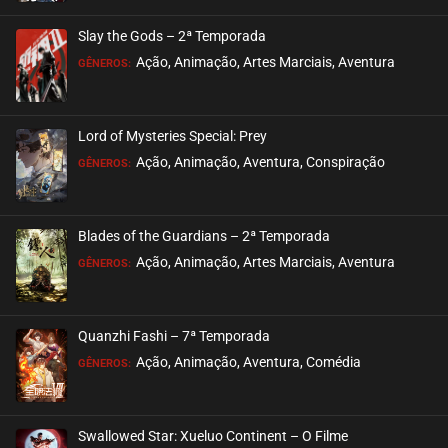
ASSISTIDO
Slay the Gods – 2ª Temporada
EPISÓDIO 27
Ação, Animação, Artes Marciais, Aventura
GÊNEROS:
agosto 17, 2021
ASSISTIDO
Lord of Mysteries Special: Prey
Ação, Animação, Aventura, Conspiração
EPISÓDIO 26
GÊNEROS:
agosto 07, 2021
ASSISTIDO
Blades of the Guardians – 2ª Temporada
Ação, Animação, Artes Marciais, Aventura
EPISÓDIO 25
GÊNEROS:
julho 29, 2021
ASSISTIDO
Quanzhi Fashi – 7ª Temporada
Ação, Animação, Aventura, Comédia
EPISÓDIO 24
GÊNEROS:
julho 16, 2021
ASSISTIDO
Swallowed Star: Xueluo Continent – O Filme