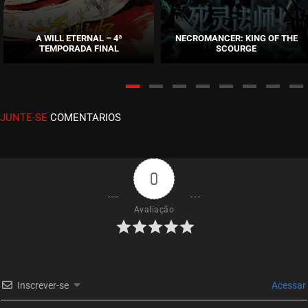
EPISÓDIO 45
janeiro 25, 2022
A WILL ETERNAL – 4ª
NECROMANCER: KING OF THE
TEMPORADA FINAL
SCOURGE
ASSISTIDO
EPISÓDIO 44
janeiro 25, 2022
JUNTE-SE
COMENTARIOS
ASSISTIDO
EPISÓDIO 43
janeiro 25, 2022
0
ASSISTIDO
Avaliação
EPISÓDIO 42
novembro 19, 2021
ASSISTIDO
Inscrever-se
Acessar
EPISÓDIO 41