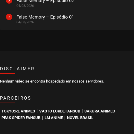
False Memory – Episódio 02
04/08/2026
EPISÓDIO 14
abril 19, 2021
False Memory – Episódio 01
04/08/2026
ASSISTIDO
EPISÓDIO 13
abril 11, 2021
ASSISTIDO
DISCLAIMER
EPISÓDIO 12
abril 08, 2021
Nenhum vídeo se encontra hospedado em nossos servidores.
ASSISTIDO
PARCEIROS
EPISÓDIO 11
março 29, 2021
|
|
|
TOKYO:RE ANIMES
VASTO LORDE FANSUB
SAKURA ANIMES
ASSISTIDO
|
|
PEAK SPIDER FANSUB
LM ANIME
NOVEL BRASIL
EPISÓDIO 10
março 23, 2021