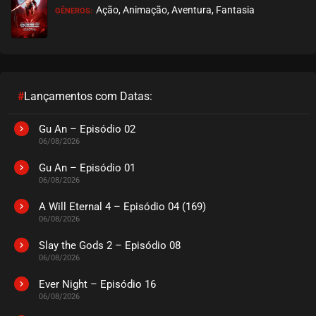
Ação, Animação, Aventura, Fantasia
GÊNEROS:
EPISÓDIO 23
junho 23, 2021
ASSISTIDO
EPISÓDIO 22
junho 23, 2021
#
Lançamentos com Datas:
ASSISTIDO
Gu An – Episódio 02
06/08/2026
EPISÓDIO 21
junho 15, 2021
Gu An – Episódio 01
06/08/2026
ASSISTIDO
A Will Eternal 4 – Episódio 04 (169)
06/08/2026
EPISÓDIO 20
maio 31, 2021
Slay the Gods 2 – Episódio 08
06/08/2026
ASSISTIDO
Ever Night – Episódio 16
EPISÓDIO 19
06/08/2026
maio 24, 2021