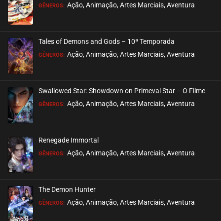
EPISÓDIO 32
Ação, Animação, Artes Marciais, Aventura
GÊNEROS:
outubro 06, 2021
ASSISTIDO
Tales of Demons and Gods – 10ª Temporada
EPISÓDIO 31
Ação, Animação, Artes Marciais, Aventura
GÊNEROS:
outubro 06, 2021
ASSISTIDO
Swallowed Star: Showdown on Primeval Star – O Filme
EPISÓDIO 30
Ação, Animação, Artes Marciais, Aventura
GÊNEROS:
setembro 16, 2021
ASSISTIDO
Renegade Immortal
EPISÓDIO 29
Ação, Animação, Artes Marciais, Aventura
GÊNEROS:
setembro 08, 2021
ASSISTIDO
The Demon Hunter
EPISÓDIO 28
Ação, Animação, Artes Marciais, Aventura
GÊNEROS:
agosto 21, 2021