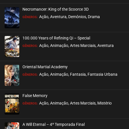
Necromancer: King of the Scoorce 3D
EPISÓDIO 36
Ação, Aventura, Demônios, Drama
GÊNEROS:
outubro 17, 2021
ASSISTIDO
100.000 Years of Refining Qi – Special
EPISÓDIO 35
Ação, Animação, Artes Marciais, Aventura
GÊNEROS:
outubro 17, 2021
ASSISTIDO
Oriental Martial Academy
EPISÓDIO 34
Ação, Animação, Fantasia, Fantasia Urbana
GÊNEROS:
outubro 17, 2021
ASSISTIDO
False Memory
EPISÓDIO 33
Ação, Animação, Artes Marciais, Mistério
GÊNEROS:
outubro 06, 2021
ASSISTIDO
A Will Eternal – 4ª Temporada Final