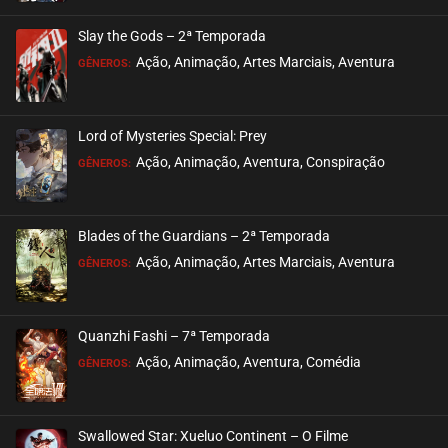
ASSISTIDO
Slay the Gods – 2ª Temporada
EPISÓDIO 27
Ação, Animação, Artes Marciais, Aventura
GÊNEROS:
agosto 17, 2021
ASSISTIDO
Lord of Mysteries Special: Prey
Ação, Animação, Aventura, Conspiração
EPISÓDIO 26
GÊNEROS:
agosto 07, 2021
ASSISTIDO
Blades of the Guardians – 2ª Temporada
Ação, Animação, Artes Marciais, Aventura
EPISÓDIO 25
GÊNEROS:
julho 29, 2021
ASSISTIDO
Quanzhi Fashi – 7ª Temporada
Ação, Animação, Aventura, Comédia
EPISÓDIO 24
GÊNEROS:
julho 16, 2021
ASSISTIDO
Swallowed Star: Xueluo Continent – O Filme