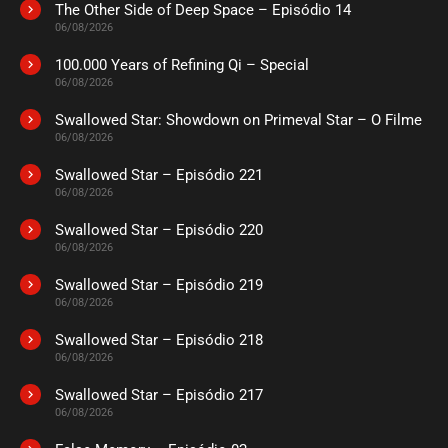
The Other Side of Deep Space – Episódio 14
ASSISTIDO
06/08/2026
100.000 Years of Refining Qi – Special
EPISÓDIO 18
06/08/2026
maio 18, 2021
Swallowed Star: Showdown on Primeval Star – O Filme
ASSISTIDO
06/08/2026
Swallowed Star – Episódio 221
EPISÓDIO 17
maio 04, 2021
06/08/2026
ASSISTIDO
Swallowed Star – Episódio 220
06/08/2026
EPISÓDIO 16
Swallowed Star – Episódio 219
maio 04, 2021
06/08/2026
ASSISTIDO
Swallowed Star – Episódio 218
06/08/2026
EPISÓDIO 15
abril 29, 2021
Swallowed Star – Episódio 217
06/08/2026
ASSISTIDO