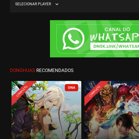
expand_more
SELECIONAR PLAYER
DONGHUAS
RECOMENDADOS
COMPLETO
COMPLETO