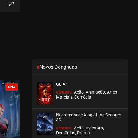
EPISÓDIO 19
dezembro 02, 2025
ASSISTIDO
EPISÓDIO 18
novembro 16, 2025
ASSISTIDO
#
Novos Donghuas
EPISÓDIO 17
novembro 16, 2025
Gu An
ASSISTIDO
COMPLETO
COMPLETO
Ação, Animação, Artes
GÊNEROS:
Marciais, Comédia
EPISÓDIO 16
outubro 23, 2025
Necromancer: King of the Scoorce
ASSISTIDO
3D
Ação, Aventura,
GÊNEROS:
EPISÓDIO 15
Demônios, Drama
outubro 23, 2025