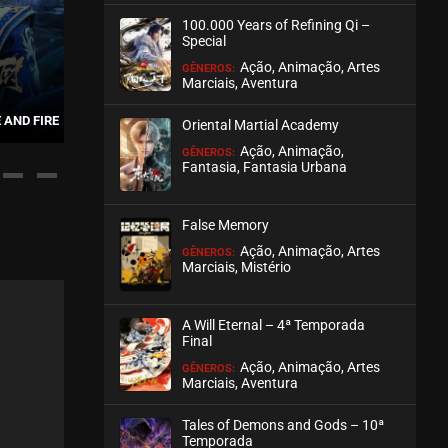
100.000 Years of Refining Qi –
ASSISTIDO
Special
Ação, Animação, Artes
GÊNEROS:
EPISÓDIO 14
Marciais, Aventura
outubro 16, 2025
 AND FIRE
THE LAND OF MIRACLES
THE WAR OF
Oriental Martial Academy
ASSISTIDO
Ação, Animação,
GÊNEROS:
Fantasia, Fantasia Urbana
EPISÓDIO 13
outubro 12, 2025
False Memory
ASSISTIDO
Ação, Animação, Artes
GÊNEROS:
Marciais, Mistério
EPISÓDIO 12
outubro 01, 2025
A Will Eternal – 4ª Temporada
ASSISTIDO
Final
Ação, Animação, Artes
GÊNEROS:
Marciais, Aventura
EPISÓDIO 11
outubro 01, 2025
Tales of Demons and Gods – 10ª
ASSISTIDO
Temporada