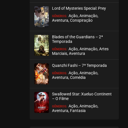
agosto 02, 2025
Lord of Mysteries Special: Prey
ASSISTIDO
Ação, Animação,
GÊNEROS:
Aventura, Conspiração
EPISÓDIO 05
julho 22, 2025
Blades of the Guardians – 2ª
Temporada
ASSISTIDO
Ação, Animação, Artes
GÊNEROS:
Marciais, Aventura
EPISÓDIO 04
julho 13, 2025
Quanzhi Fashi – 7ª Temporada
ASSISTIDO
Ação, Animação,
GÊNEROS:
Aventura, Comédia
EPISÓDIO 03
junho 27, 2025
Swallowed Star: Xueluo Continent
– O Filme
ASSISTIDO
Ação, Animação,
GÊNEROS:
Aventura, Fantasia
EPISÓDIO 02
junho 20, 2025
ASSISTIDO