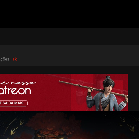
zações ›
1k