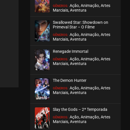
Ação, Animação, Artes
GÊNEROS:
Marciais, Aventura
EPISÓDIO 10
outubro 01, 2025
Swallowed Star: Showdown on
ASSISTIDO
Primeval Star – O Filme
Ação, Animação, Artes
GÊNEROS:
Marciais, Aventura
EPISÓDIO 09
outubro 01, 2025
Renegade Immortal
ASSISTIDO
Ação, Animação, Artes
GÊNEROS:
Marciais, Aventura
EPISÓDIO 08
agosto 21, 2025
The Demon Hunter
ASSISTIDO
Ação, Animação, Artes
GÊNEROS:
Marciais, Aventura
EPISÓDIO 07
agosto 21, 2025
Slay the Gods – 2ª Temporada
ASSISTIDO
Ação, Animação, Artes
GÊNEROS:
Marciais, Aventura
EPISÓDIO 06