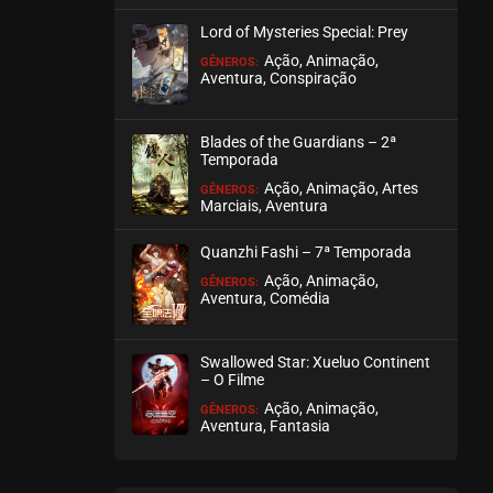
agosto 02, 2025
Lord of Mysteries Special: Prey
ASSISTIDO
Ação, Animação,
GÊNEROS:
Aventura, Conspiração
EPISÓDIO 05
julho 22, 2025
Blades of the Guardians – 2ª
Temporada
ASSISTIDO
Ação, Animação, Artes
GÊNEROS:
Marciais, Aventura
EPISÓDIO 04
julho 13, 2025
Quanzhi Fashi – 7ª Temporada
ASSISTIDO
Ação, Animação,
GÊNEROS:
Aventura, Comédia
EPISÓDIO 03
junho 27, 2025
Swallowed Star: Xueluo Continent
– O Filme
ASSISTIDO
Ação, Animação,
GÊNEROS:
Aventura, Fantasia
EPISÓDIO 02
junho 20, 2025
ASSISTIDO