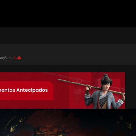
izações ›
1.4k