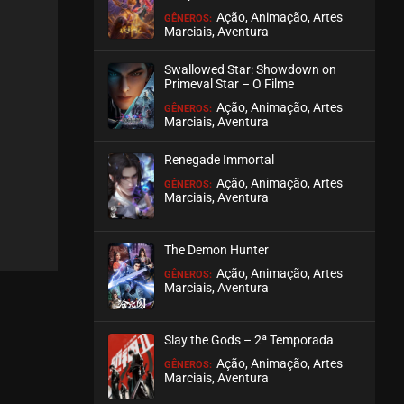
Ação, Animação, Artes
GÊNEROS:
Marciais, Aventura
EPISÓDIO 10
outubro 01, 2025
Swallowed Star: Showdown on
ASSISTIDO
Primeval Star – O Filme
Ação, Animação, Artes
GÊNEROS:
Marciais, Aventura
EPISÓDIO 09
outubro 01, 2025
Renegade Immortal
ASSISTIDO
Ação, Animação, Artes
GÊNEROS:
Marciais, Aventura
EPISÓDIO 08
agosto 21, 2025
The Demon Hunter
ASSISTIDO
Ação, Animação, Artes
GÊNEROS:
Marciais, Aventura
EPISÓDIO 07
agosto 21, 2025
Slay the Gods – 2ª Temporada
ASSISTIDO
Ação, Animação, Artes
GÊNEROS:
Marciais, Aventura
EPISÓDIO 06