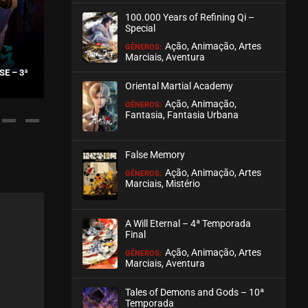
100.000 Years of Refining Qi –
ASSISTIDO
Special
Ação, Animação, Artes
GÊNEROS:
EPISÓDIO 14
Marciais, Aventura
outubro 16, 2025
SE – 3ª
MOUNTAIN A
THE ISLAND OF SILIANG
ORGANIZA
Oriental Martial Academy
ASSISTIDO
Ação, Animação,
GÊNEROS:
Fantasia, Fantasia Urbana
EPISÓDIO 13
outubro 12, 2025
False Memory
ASSISTIDO
Ação, Animação, Artes
GÊNEROS:
Marciais, Mistério
EPISÓDIO 12
outubro 01, 2025
A Will Eternal – 4ª Temporada
ASSISTIDO
Final
Ação, Animação, Artes
GÊNEROS:
Marciais, Aventura
EPISÓDIO 11
outubro 01, 2025
Tales of Demons and Gods – 10ª
ASSISTIDO
Temporada