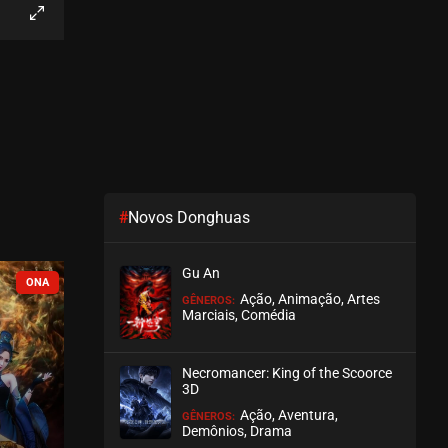
EPISÓDIO 19
dezembro 02, 2025
ASSISTIDO
EPISÓDIO 18
novembro 16, 2025
ASSISTIDO
#
Novos Donghuas
EPISÓDIO 17
novembro 16, 2025
Gu An
ASSISTIDO
COMPLETO
COMPLETO
Ação, Animação, Artes
GÊNEROS:
Marciais, Comédia
EPISÓDIO 16
outubro 23, 2025
Necromancer: King of the Scoorce
ASSISTIDO
3D
Ação, Aventura,
GÊNEROS:
EPISÓDIO 15
Demônios, Drama
outubro 23, 2025