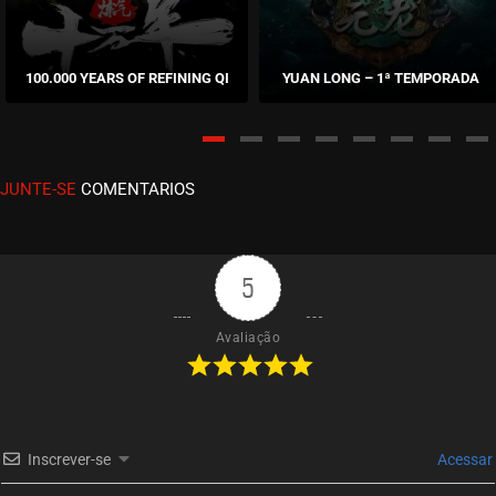
EPISÓDIO 45 (21)
outubro 17, 2025
100.000 YEARS OF REFINING QI
YUAN LONG – 1ª TEMPORADA
ASSISTIDO
EPISÓDIO 44 (20)
outubro 07, 2025
JUNTE-SE
COMENTARIOS
ASSISTIDO
EPISÓDIO 43 (19)
outubro 01, 2025
5
ASSISTIDO
Avaliação
EPISÓDIO 42 (18)
setembro 19, 2025
ASSISTIDO
Inscrever-se
Acessar
EPISÓDIO 41 (17)