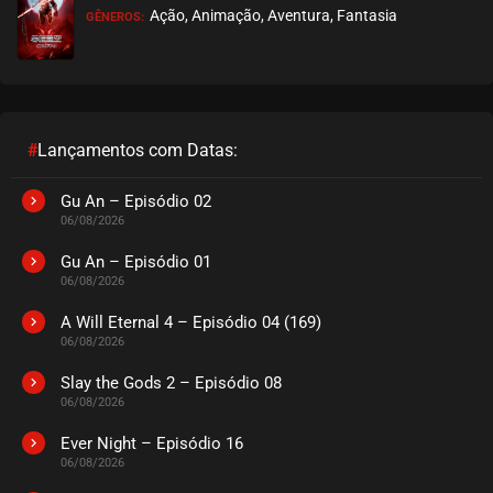
Ação, Animação, Aventura, Fantasia
GÊNEROS:
EPISÓDIO 25 (01)
junho 04, 2025
ASSISTIDO
EPISÓDIO 24
março 05, 2023
#
Lançamentos com Datas:
ASSISTIDO
Gu An – Episódio 02
06/08/2026
EPISÓDIO 23
março 05, 2023
Gu An – Episódio 01
06/08/2026
ASSISTIDO
A Will Eternal 4 – Episódio 04 (169)
06/08/2026
EPISÓDIO 22
março 05, 2023
Slay the Gods 2 – Episódio 08
06/08/2026
ASSISTIDO
Ever Night – Episódio 16
EPISÓDIO 21
06/08/2026
fevereiro 27, 2023