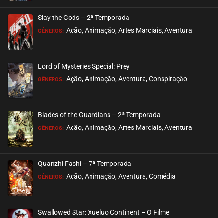
ASSISTIDO
Slay the Gods – 2ª Temporada
EPISÓDIO 29 (05)
Ação, Animação, Artes Marciais, Aventura
GÊNEROS:
junho 25, 2025
ASSISTIDO
Lord of Mysteries Special: Prey
Ação, Animação, Aventura, Conspiração
EPISÓDIO 28 (04)
GÊNEROS:
junho 20, 2025
ASSISTIDO
Blades of the Guardians – 2ª Temporada
Ação, Animação, Artes Marciais, Aventura
EPISÓDIO 27 (03)
GÊNEROS:
junho 20, 2025
ASSISTIDO
Quanzhi Fashi – 7ª Temporada
Ação, Animação, Aventura, Comédia
EPISÓDIO 26 (02)
GÊNEROS:
junho 07, 2025
ASSISTIDO
Swallowed Star: Xueluo Continent – O Filme