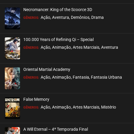
Necromancer: King of the Scoorce 3D
EPISÓDIO 36 (12)
Ação, Aventura, Demônios, Drama
GÊNEROS:
agosto 21, 2025
ASSISTIDO
100.000 Years of Refining Qi – Special
EPISÓDIO 35 (11)
Ação, Animação, Artes Marciais, Aventura
GÊNEROS:
agosto 02, 2025
ASSISTIDO
Oriental Martial Academy
EPISÓDIO 34 (10)
Ação, Animação, Fantasia, Fantasia Urbana
GÊNEROS:
julho 28, 2025
ASSISTIDO
False Memory
EPISÓDIO 33 (09)
Ação, Animação, Artes Marciais, Mistério
GÊNEROS:
julho 23, 2025
ASSISTIDO
A Will Eternal – 4ª Temporada Final