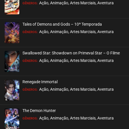
EPISÓDIO 32-FIM
Ação, Animação, Artes Marciais, Aventura
GÊNEROS:
janeiro 11, 2026
ASSISTIDO
Tales of Demons and Gods – 10ª Temporada
EPISÓDIO 32 (08)
Ação, Animação, Artes Marciais, Aventura
GÊNEROS:
julho 16, 2025
ASSISTIDO
Swallowed Star: Showdown on Primeval Star – O Filme
EPISÓDIO 31
Ação, Animação, Artes Marciais, Aventura
GÊNEROS:
janeiro 03, 2026
ASSISTIDO
Renegade Immortal
EPISÓDIO 31 (07)
Ação, Animação, Artes Marciais, Aventura
GÊNEROS:
julho 13, 2025
ASSISTIDO
The Demon Hunter
EPISÓDIO 30 (06)
Ação, Animação, Artes Marciais, Aventura
GÊNEROS:
julho 02, 2025