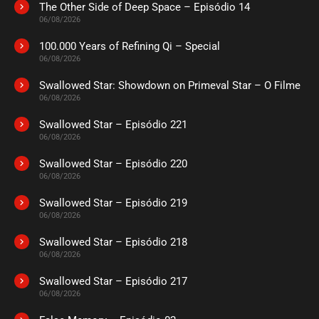
The Other Side of Deep Space – Episódio 14
ASSISTIDO
06/08/2026
100.000 Years of Refining Qi – Special
EPISÓDIO 20
06/08/2026
fevereiro 27, 2023
Swallowed Star: Showdown on Primeval Star – O Filme
ASSISTIDO
06/08/2026
Swallowed Star – Episódio 221
EPISÓDIO 19
fevereiro 27, 2023
06/08/2026
ASSISTIDO
Swallowed Star – Episódio 220
06/08/2026
EPISÓDIO 18
Swallowed Star – Episódio 219
fevereiro 19, 2023
06/08/2026
ASSISTIDO
Swallowed Star – Episódio 218
06/08/2026
EPISÓDIO 17
fevereiro 12, 2023
Swallowed Star – Episódio 217
06/08/2026
ASSISTIDO