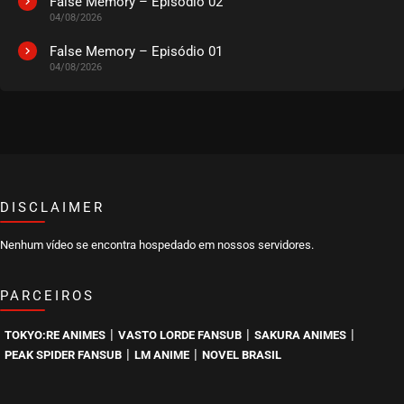
False Memory – Episódio 02
04/08/2026
EPISÓDIO 16
fevereiro 06, 2023
False Memory – Episódio 01
04/08/2026
ASSISTIDO
EPISÓDIO 15
janeiro 29, 2023
ASSISTIDO
DISCLAIMER
EPISÓDIO 14
janeiro 25, 2023
Nenhum vídeo se encontra hospedado em nossos servidores.
ASSISTIDO
PARCEIROS
EPISÓDIO 13
janeiro 17, 2023
|
|
|
TOKYO:RE ANIMES
VASTO LORDE FANSUB
SAKURA ANIMES
ASSISTIDO
|
|
PEAK SPIDER FANSUB
LM ANIME
NOVEL BRASIL
EPISÓDIO 12
janeiro 08, 2023