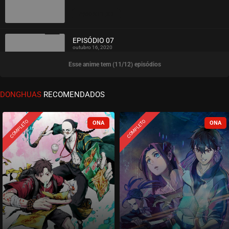
ASSISTIDO
EPISÓDIO 07
outubro 16, 2020
Esse anime tem (11/12) episódios
ASSISTIDO
EPISÓDIO 06
DONGHUAS
RECOMENDADOS
outubro 09, 2020
ASSISTIDO
COMPLETO
COMPLETO
EPISÓDIO 05
outubro 03, 2020
ASSISTIDO
EPISÓDIO 04
setembro 26, 2020
ASSISTIDO