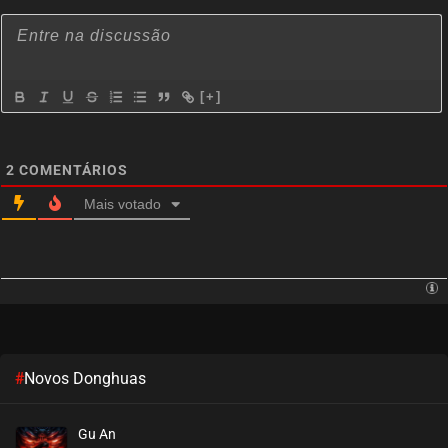
[+]
2
COMENTÁRIOS
Mais votado
#
Novos Donghuas
Gu An