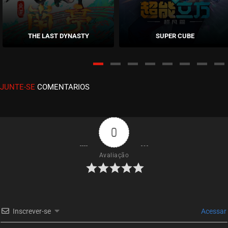
EPISÓDIO 03
setembro 18, 2020
THE LAST DYNASTY
SUPER CUBE
ASSISTIDO
EPISÓDIO 02
setembro 11, 2020
JUNTE-SE
COMENTARIOS
ASSISTIDO
EPISÓDIO 01
setembro 03, 2020
0
ASSISTIDO
Avaliação
Inscrever-se
Acessar