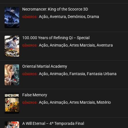
Necromancer: King of the Scoorce 3D
EPISÓDIO 12
Ação, Aventura, Demônios, Drama
GÊNEROS:
novembro 11, 2020
ASSISTIDO
100.000 Years of Refining Qi – Special
EPISÓDIO 11
Ação, Animação, Artes Marciais, Aventura
GÊNEROS:
novembro 11, 2020
ASSISTIDO
Oriental Martial Academy
EPISÓDIO 10
Ação, Animação, Fantasia, Fantasia Urbana
GÊNEROS:
novembro 11, 2020
ASSISTIDO
False Memory
EPISÓDIO 09
Ação, Animação, Artes Marciais, Mistério
GÊNEROS:
novembro 11, 2020
ASSISTIDO
A Will Eternal – 4ª Temporada Final