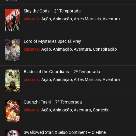
ASSISTIDO
Slay the Gods – 2ª Temporada
EPISÓDIO 03
Ação, Animação, Artes Marciais, Aventura
GÊNEROS:
novembro 11, 2020
ASSISTIDO
Lord of Mysteries Special: Prey
Ação, Animação, Aventura, Conspiração
EPISÓDIO 02
GÊNEROS:
novembro 11, 2020
ASSISTIDO
Blades of the Guardians – 2ª Temporada
Ação, Animação, Artes Marciais, Aventura
EPISÓDIO 01
GÊNEROS:
novembro 11, 2020
ASSISTIDO
Quanzhi Fashi – 7ª Temporada
Ação, Animação, Aventura, Comédia
GÊNEROS:
Swallowed Star: Xueluo Continent – O Filme