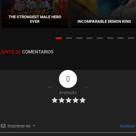
EPISÓDIO 21
novembro 11, 2020
THE STRONGEST MALE HERO
EVER
INCOMPARABLE DEMON KING
ASSISTIDO
EPISÓDIO 20
novembro 11, 2020
JUNTE-SE
COMENTARIOS
ASSISTIDO
EPISÓDIO 19
novembro 11, 2020
0
ASSISTIDO
Avaliação
EPISÓDIO 18
novembro 11, 2020
ASSISTIDO
Inscrever-se
Acessar
EPISÓDIO 17