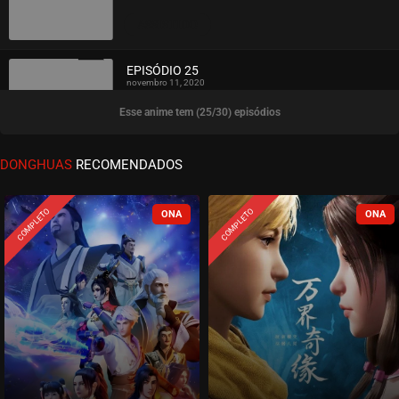
ASSISTIDO
EPISÓDIO 25
novembro 11, 2020
Esse anime tem (25/30) episódios
ASSISTIDO
EPISÓDIO 24
DONGHUAS
RECOMENDADOS
novembro 11, 2020
ASSISTIDO
COMPLETO
COMPLETO
EPISÓDIO 23
novembro 11, 2020
ASSISTIDO
EPISÓDIO 22
novembro 11, 2020
ASSISTIDO