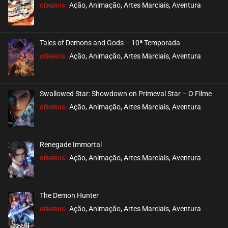
EPISÓDIO 08
Ação, Animação, Artes Marciais, Aventura
GÊNEROS:
novembro 11, 2020
ASSISTIDO
Tales of Demons and Gods – 10ª Temporada
EPISÓDIO 07
Ação, Animação, Artes Marciais, Aventura
GÊNEROS:
novembro 11, 2020
ASSISTIDO
Swallowed Star: Showdown on Primeval Star – O Filme
EPISÓDIO 06
Ação, Animação, Artes Marciais, Aventura
GÊNEROS:
novembro 11, 2020
ASSISTIDO
Renegade Immortal
EPISÓDIO 05
Ação, Animação, Artes Marciais, Aventura
GÊNEROS:
novembro 11, 2020
ASSISTIDO
The Demon Hunter
EPISÓDIO 04
Ação, Animação, Artes Marciais, Aventura
GÊNEROS:
novembro 11, 2020