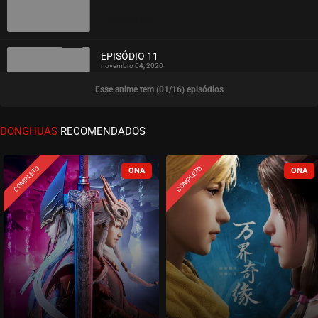
ASSISTIDO
EPISÓDIO 11
novembro 04, 2020
Esse anime tem (01/16) episódios
ASSISTIDO
EPISÓDIO 10
DONGHUAS
RECOMENDADOS
novembro 04, 2020
ASSISTIDO
COMPLETO
COMPLETO
EPISÓDIO 09
novembro 04, 2020
ASSISTIDO
EPISÓDIO 08
novembro 03, 2020
ASSISTIDO