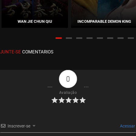
EPISÓDIO 07
novembro 03, 2020
WAN JIE CHUN QIU
INCOMPARABLE DEMON KING
ASSISTIDO
EPISÓDIO 06
novembro 03, 2020
JUNTE-SE
COMENTARIOS
ASSISTIDO
EPISÓDIO 05
novembro 03, 2020
0
ASSISTIDO
Avaliação
EPISÓDIO 04
novembro 03, 2020
ASSISTIDO
Inscrever-se
Acessar
EPISÓDIO 03