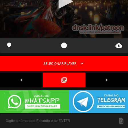
lightbulb
error
cloud_download
expand_more
SELECIONAR PLAYER
navigate_before
library_books
navigate_next