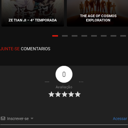
EPISÓDIO 07
novembro 03, 2020
THE AGE OF COSMOS
ZE TIAN JI – 4ª TEMPORADA
EXPLORATION
ASSISTIDO
EPISÓDIO 06
novembro 03, 2020
JUNTE-SE
COMENTARIOS
ASSISTIDO
EPISÓDIO 05
novembro 03, 2020
0
ASSISTIDO
Avaliação
EPISÓDIO 04
novembro 03, 2020
ASSISTIDO
Inscrever-se
Acessar
EPISÓDIO 03