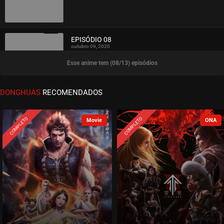
ASSISTIDO
EPISÓDIO 08
outubro 09, 2020
Esse anime tem (08/13) episódios
ASSISTIDO
EPISÓDIO 07
DONGHUAS
RECOMENDADOS
outubro 09, 2020
ASSISTIDO
COMPLETO
COMPLETO
EPISÓDIO 06
outubro 06, 2020
ASSISTIDO
EPISÓDIO 05
outubro 06, 2020
ASSISTIDO