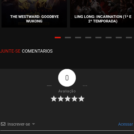
EPISÓDIO 04
outubro 06, 2020
THE WESTWARD: GOODBYE
LING LONG: INCARNATION (1ª E
WUKONG
2ª TEMPORADA)
ASSISTIDO
EPISÓDIO 03
outubro 06, 2020
JUNTE-SE
COMENTARIOS
ASSISTIDO
EPISÓDIO 02
outubro 06, 2020
0
ASSISTIDO
Avaliação
EPISÓDIO 01
outubro 06, 2020
ASSISTIDO
Inscrever-se
Acessar