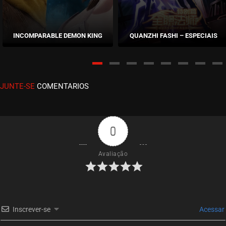
EPISÓDIO 03
outubro 11, 2020
INCOMPARABLE DEMON KING
QUANZHI FASHI – ESPECIAIS
ASSISTIDO
EPISÓDIO 02
outubro 11, 2020
JUNTE-SE
COMENTARIOS
ASSISTIDO
EPISÓDIO 01
outubro 11, 2020
0
ASSISTIDO
Avaliação
Inscrever-se
Acessar