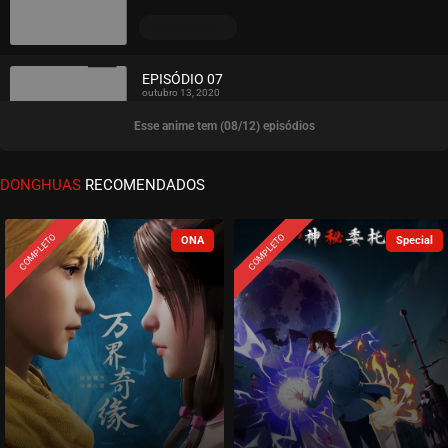
ASSISTIDO
EPISÓDIO 07
outubro 13, 2020
Esse anime tem (08/12) episódios
ASSISTIDO
EPISÓDIO 06
DONGHUAS
RECOMENDADOS
outubro 11, 2020
ASSISTIDO
COMPLETO
COMPLETO
EPISÓDIO 05
outubro 11, 2020
ASSISTIDO
EPISÓDIO 04
outubro 11, 2020
ASSISTIDO