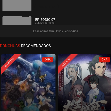
ASSISTIDO
EPISÓDIO 07
outubro 13, 2020
Esse anime tem (11/12) episódios
ASSISTIDO
EPISÓDIO 06
DONGHUAS
RECOMENDADOS
outubro 11, 2020
ASSISTIDO
COMPLETO
COMPLETO
EPISÓDIO 05
outubro 11, 2020
ASSISTIDO
EPISÓDIO 04
outubro 11, 2020
ASSISTIDO