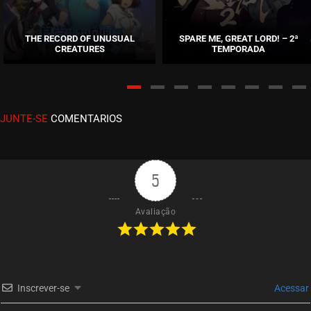
EPISÓDIO 03
outubro 11, 2020
THE RECORD OF UNUSUAL
SPARE ME, GREAT LORD! – 2ª
CREATURES
TEMPORADA
ASSISTIDO
EPISÓDIO 02
outubro 11, 2020
JUNTE-SE
COMENTARIOS
ASSISTIDO
EPISÓDIO 01
outubro 11, 2020
5
ASSISTIDO
Avaliação
Inscrever-se
Acessar