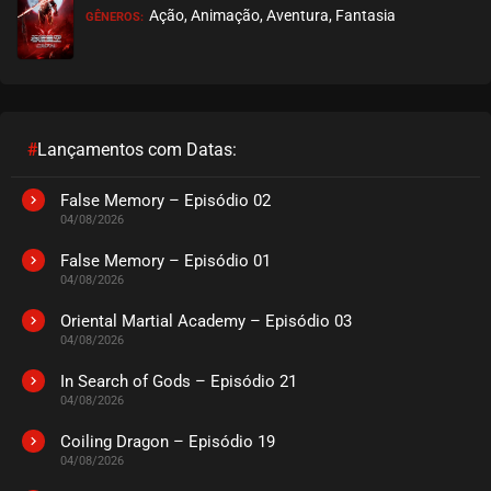
Ação, Animação, Aventura, Fantasia
GÊNEROS:
EPISÓDIO 297-298
janeiro 13, 2026
ASSISTIDO
EPISÓDIO 295-296
janeiro 06, 2026
#
Lançamentos com Datas:
ASSISTIDO
False Memory – Episódio 02
04/08/2026
EPISÓDIO 293-294
dezembro 29, 2025
False Memory – Episódio 01
04/08/2026
ASSISTIDO
Oriental Martial Academy – Episódio 03
04/08/2026
EPISÓDIO 291-292
dezembro 22, 2025
In Search of Gods – Episódio 21
04/08/2026
ASSISTIDO
Coiling Dragon – Episódio 19
EPISÓDIO 289-290
04/08/2026
dezembro 14, 2025