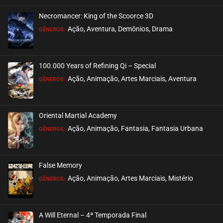
Necromancer: King of the Scoorce 3D
EPISÓDIO 323-324
Ação, Aventura, Demônios, Drama
GÊNEROS:
março 26, 2026
ASSISTIDO
100.000 Years of Refining Qi – Special
EPISÓDIO 321-322
Ação, Animação, Artes Marciais, Aventura
GÊNEROS:
março 19, 2026
ASSISTIDO
Oriental Martial Academy
EPISÓDIO 319-320
Ação, Animação, Fantasia, Fantasia Urbana
GÊNEROS:
março 19, 2026
ASSISTIDO
False Memory
EPISÓDIO 317-318
Ação, Animação, Artes Marciais, Mistério
GÊNEROS:
março 01, 2026
ASSISTIDO
A Will Eternal – 4ª Temporada Final