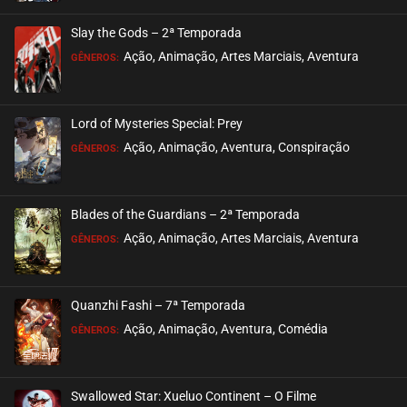
ASSISTIDO
Slay the Gods – 2ª Temporada
EPISÓDIO 305-306
Ação, Animação, Artes Marciais, Aventura
GÊNEROS:
fevereiro 03, 2026
ASSISTIDO
Lord of Mysteries Special: Prey
Ação, Animação, Aventura, Conspiração
EPISÓDIO 303-304
GÊNEROS:
fevereiro 03, 2026
ASSISTIDO
Blades of the Guardians – 2ª Temporada
Ação, Animação, Artes Marciais, Aventura
EPISÓDIO 301-302
GÊNEROS:
janeiro 27, 2026
ASSISTIDO
Quanzhi Fashi – 7ª Temporada
Ação, Animação, Aventura, Comédia
EPISÓDIO 299-300
GÊNEROS:
janeiro 20, 2026
ASSISTIDO
Swallowed Star: Xueluo Continent – O Filme