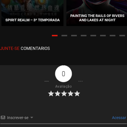
EPISÓDIO 341-342
maio 24, 2026
PAINTING THE RAILS OF RIVERS
SPIRIT REALM – 3ª TEMPORADA
AND LAKES AT NIGHT
ASSISTIDO
EPISÓDIO 339-340
maio 05, 2026
JUNTE-SE
COMENTARIOS
ASSISTIDO
EPISÓDIO 337-338
abril 28, 2026
0
ASSISTIDO
Avaliação
EPISÓDIO 335-336
abril 28, 2026
ASSISTIDO
Inscrever-se
Acessar
EPISÓDIO 333-334