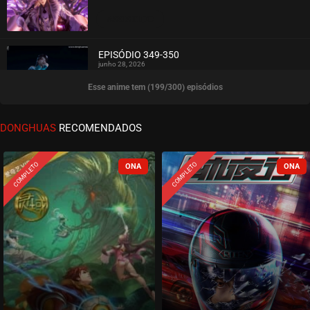
ASSISTIDO
EPISÓDIO 349-350
junho 28, 2026
Esse anime tem (199/300) episódios
ASSISTIDO
EPISÓDIO 347-348
DONGHUAS
RECOMENDADOS
junho 28, 2026
ASSISTIDO
COMPLETO
COMPLETO
EPISÓDIO 345-346
junho 21, 2026
ASSISTIDO
EPISÓDIO 343-344
maio 31, 2026
ASSISTIDO