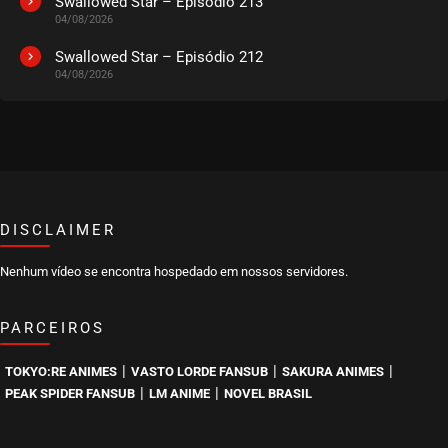
Swallowed Star – Episódio 213
04/08/2026
EPISÓDIO 279-280
outubro 14, 2025
Swallowed Star – Episódio 212
04/08/2026
ASSISTIDO
EPISÓDIO 277-278
outubro 03, 2025
ASSISTIDO
DISCLAIMER
EPISÓDIO 275-276
outubro 03, 2025
Nenhum vídeo se encontra hospedado em nossos servidores.
ASSISTIDO
PARCEIROS
EPISÓDIO 273-274
outubro 03, 2025
|
|
|
TOKYO:RE ANIMES
VASTO LORDE FANSUB
SAKURA ANIMES
ASSISTIDO
|
|
PEAK SPIDER FANSUB
LM ANIME
NOVEL BRASIL
EPISÓDIO 271-272
setembro 17, 2025