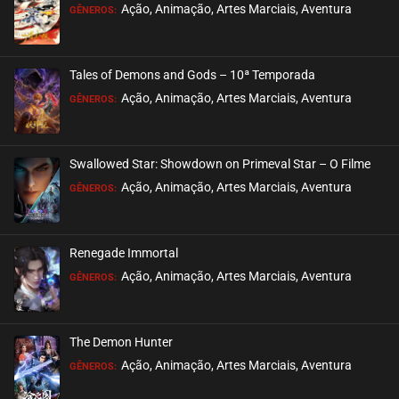
EPISÓDIO 315-316
Ação, Animação, Artes Marciais, Aventura
GÊNEROS:
fevereiro 17, 2026
ASSISTIDO
Tales of Demons and Gods – 10ª Temporada
EPISÓDIO 313-314
Ação, Animação, Artes Marciais, Aventura
GÊNEROS:
fevereiro 17, 2026
ASSISTIDO
Swallowed Star: Showdown on Primeval Star – O Filme
EPISÓDIO 311-312
Ação, Animação, Artes Marciais, Aventura
GÊNEROS:
fevereiro 10, 2026
ASSISTIDO
Renegade Immortal
EPISÓDIO 309-310
Ação, Animação, Artes Marciais, Aventura
GÊNEROS:
fevereiro 10, 2026
ASSISTIDO
The Demon Hunter
EPISÓDIO 307-308
Ação, Animação, Artes Marciais, Aventura
GÊNEROS:
fevereiro 10, 2026