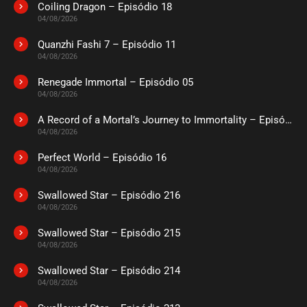
Coiling Dragon – Episódio 18
ASSISTIDO
04/08/2026
Quanzhi Fashi 7 – Episódio 11
EPISÓDIO 287-288
04/08/2026
novembro 16, 2025
Renegade Immortal – Episódio 05
ASSISTIDO
04/08/2026
A Record of a Mortal’s Journey to Immortality – Episódio 73
EPISÓDIO 285-286
novembro 10, 2025
04/08/2026
ASSISTIDO
Perfect World – Episódio 16
04/08/2026
EPISÓDIO 283-284
Swallowed Star – Episódio 216
novembro 10, 2025
04/08/2026
ASSISTIDO
Swallowed Star – Episódio 215
04/08/2026
EPISÓDIO 281-282
outubro 21, 2025
Swallowed Star – Episódio 214
04/08/2026
ASSISTIDO