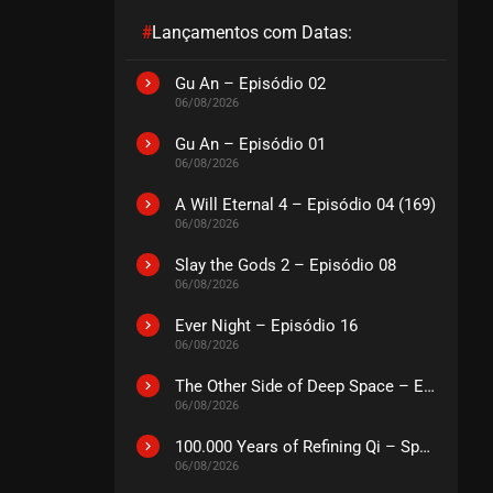
#
Lançamentos com Datas:
EPISÓDIO 309-310
fevereiro 10, 2026
Gu An – Episódio 02
06/08/2026
ASSISTIDO
Gu An – Episódio 01
06/08/2026
EPISÓDIO 307-308
fevereiro 10, 2026
A Will Eternal 4 – Episódio 04 (169)
ASSISTIDO
06/08/2026
Slay the Gods 2 – Episódio 08
EPISÓDIO 305-306
06/08/2026
fevereiro 03, 2026
Ever Night – Episódio 16
ASSISTIDO
06/08/2026
The Other Side of Deep Space – Episódio 14
EPISÓDIO 303-304
06/08/2026
fevereiro 03, 2026
ASSISTIDO
100.000 Years of Refining Qi – Special
06/08/2026