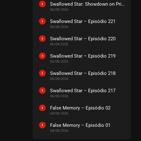
EPISÓDIO 301-302
Swallowed Star: Showdown on Primeval Star – O Filme
janeiro 27, 2026
06/08/2026
ASSISTIDO
Swallowed Star – Episódio 221
06/08/2026
EPISÓDIO 299-300
Swallowed Star – Episódio 220
janeiro 20, 2026
06/08/2026
ASSISTIDO
Swallowed Star – Episódio 219
06/08/2026
EPISÓDIO 297-298
janeiro 13, 2026
Swallowed Star – Episódio 218
06/08/2026
ASSISTIDO
Swallowed Star – Episódio 217
06/08/2026
EPISÓDIO 295-296
janeiro 06, 2026
False Memory – Episódio 02
ASSISTIDO
04/08/2026
False Memory – Episódio 01
EPISÓDIO 293-294
04/08/2026
dezembro 29, 2025