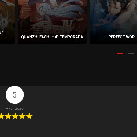
3ª
QUANZHI FASHI – 4ª TEMPORADA
PERFECT WORL
5
Avaliação