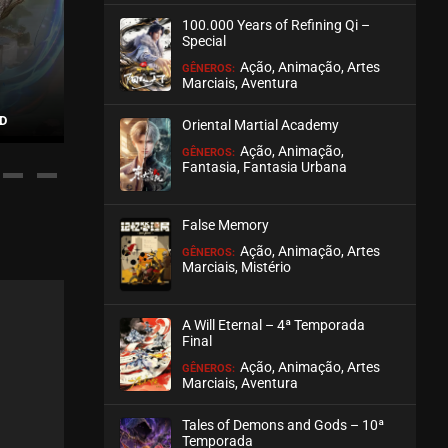
100.000 Years of Refining Qi –
ASSISTIDO
Special
Ação, Animação, Artes
GÊNEROS:
EPISÓDIO 335-336
Marciais, Aventura
abril 28, 2026
D
RENEGADE IMMORTAL
INCOMPARABLE D
Oriental Martial Academy
ASSISTIDO
Ação, Animação,
GÊNEROS:
Fantasia, Fantasia Urbana
EPISÓDIO 333-334
abril 16, 2026
False Memory
ASSISTIDO
Ação, Animação, Artes
GÊNEROS:
Marciais, Mistério
EPISÓDIO 331-332
abril 09, 2026
A Will Eternal – 4ª Temporada
ASSISTIDO
Final
Ação, Animação, Artes
GÊNEROS:
Marciais, Aventura
EPISÓDIO 329-330
abril 09, 2026
Tales of Demons and Gods – 10ª
ASSISTIDO
Temporada