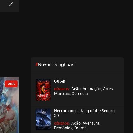
EPISÓDIO 345-346
junho 21, 2026
ASSISTIDO
EPISÓDIO 343-344
maio 31, 2026
ASSISTIDO
#
Novos Donghuas
EPISÓDIO 341-342
maio 24, 2026
Gu An
ASSISTIDO
COMPLETO
Ação, Animação, Artes
GÊNEROS:
Marciais, Comédia
EPISÓDIO 339-340
maio 05, 2026
Necromancer: King of the Scoorce
ASSISTIDO
3D
Ação, Aventura,
GÊNEROS:
EPISÓDIO 337-338
Demônios, Drama
abril 28, 2026