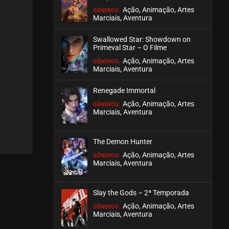
Ação, Animação, Artes
GÊNEROS:
Marciais, Aventura
EPISÓDIO 327-328
abril 02, 2026
Swallowed Star: Showdown on
ASSISTIDO
Primeval Star – O Filme
Ação, Animação, Artes
GÊNEROS:
Marciais, Aventura
EPISÓDIO 325-326
março 26, 2026
Renegade Immortal
ASSISTIDO
Ação, Animação, Artes
GÊNEROS:
Marciais, Aventura
EPISÓDIO 323-324
março 26, 2026
The Demon Hunter
ASSISTIDO
Ação, Animação, Artes
GÊNEROS:
Marciais, Aventura
EPISÓDIO 321-322
março 19, 2026
Slay the Gods – 2ª Temporada
ASSISTIDO
Ação, Animação, Artes
GÊNEROS:
Marciais, Aventura
EPISÓDIO 319-320