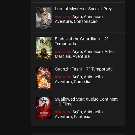
março 19, 2026
Lord of Mysteries Special: Prey
ASSISTIDO
Ação, Animação,
GÊNEROS:
Aventura, Conspiração
EPISÓDIO 317-318
março 01, 2026
Blades of the Guardians – 2ª
Temporada
ASSISTIDO
Ação, Animação, Artes
GÊNEROS:
Marciais, Aventura
EPISÓDIO 315-316
fevereiro 17, 2026
Quanzhi Fashi – 7ª Temporada
ASSISTIDO
Ação, Animação,
GÊNEROS:
Aventura, Comédia
EPISÓDIO 313-314
fevereiro 17, 2026
Swallowed Star: Xueluo Continent
– O Filme
ASSISTIDO
Ação, Animação,
GÊNEROS:
Aventura, Fantasia
EPISÓDIO 311-312
fevereiro 10, 2026
ASSISTIDO