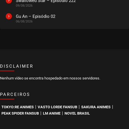
Swallowed Star – Episódio 222
09/08/2026
EPISÓDIO 281-282
outubro 21, 2025
Gu An – Episódio 02
06/08/2026
ASSISTIDO
EPISÓDIO 279-280
outubro 14, 2025
ASSISTIDO
DISCLAIMER
EPISÓDIO 277-278
outubro 03, 2025
Nenhum vídeo se encontra hospedado em nossos servidores.
ASSISTIDO
PARCEIROS
EPISÓDIO 275-276
outubro 03, 2025
|
|
|
TOKYO:RE ANIMES
VASTO LORDE FANSUB
SAKURA ANIMES
ASSISTIDO
|
|
PEAK SPIDER FANSUB
LM ANIME
NOVEL BRASIL
EPISÓDIO 273-274
outubro 03, 2025