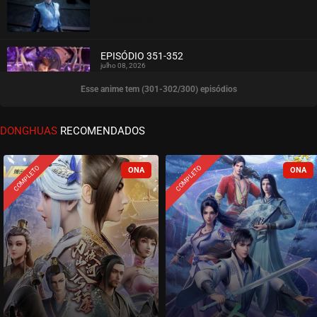
ASSISTIDO
EPISÓDIO 351-352
julho 08, 2026
Esse anime tem (301-302/300) episódios
ASSISTIDO
EPISÓDIO 349-350
DONGHUAS
RECOMENDADOS
junho 28, 2026
ASSISTIDO
COMPLETO
COMPLETO
EPISÓDIO 347-348
junho 28, 2026
ASSISTIDO
EPISÓDIO 345-346
junho 21, 2026
ASSISTIDO