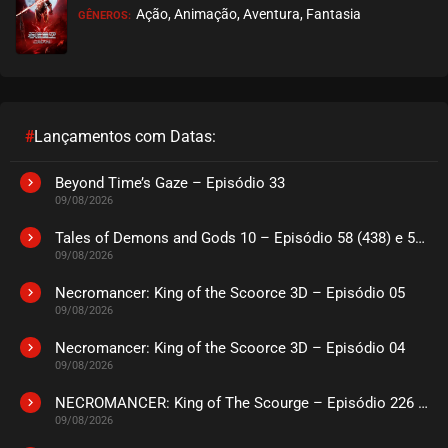
Ação, Animação, Aventura, Fantasia
GÊNEROS:
EPISÓDIO 299-300
janeiro 20, 2026
ASSISTIDO
EPISÓDIO 297-298
janeiro 13, 2026
#
Lançamentos com Datas:
ASSISTIDO
Beyond Time’s Gaze – Episódio 33
09/08/2026
EPISÓDIO 295-296
janeiro 06, 2026
Tales of Demons and Gods 10 – Episódio 58 (438) e 59 (439)
09/08/2026
ASSISTIDO
Necromancer: King of the Scoorce 3D – Episódio 05
09/08/2026
EPISÓDIO 293-294
dezembro 29, 2025
Necromancer: King of the Scoorce 3D – Episódio 04
09/08/2026
ASSISTIDO
NECROMANCER: King of The Scourge – Episódio 226 a 230
EPISÓDIO 291-292
09/08/2026
dezembro 22, 2025