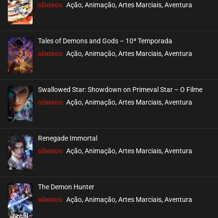
EPISÓDIO 317-318
Ação, Animação, Artes Marciais, Aventura
GÊNEROS:
março 01, 2026
ASSISTIDO
Tales of Demons and Gods – 10ª Temporada
EPISÓDIO 315-316
Ação, Animação, Artes Marciais, Aventura
GÊNEROS:
fevereiro 17, 2026
ASSISTIDO
Swallowed Star: Showdown on Primeval Star – O Filme
EPISÓDIO 313-314
Ação, Animação, Artes Marciais, Aventura
GÊNEROS:
fevereiro 17, 2026
ASSISTIDO
Renegade Immortal
EPISÓDIO 311-312
Ação, Animação, Artes Marciais, Aventura
GÊNEROS:
fevereiro 10, 2026
ASSISTIDO
The Demon Hunter
EPISÓDIO 309-310
Ação, Animação, Artes Marciais, Aventura
GÊNEROS:
fevereiro 10, 2026