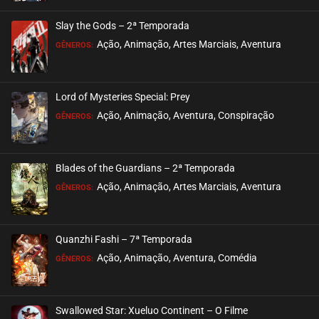
ASSISTIDO
Slay the Gods – 2ª Temporada
EPISÓDIO 307-308
Ação, Animação, Artes Marciais, Aventura
GÊNEROS:
fevereiro 10, 2026
ASSISTIDO
Lord of Mysteries Special: Prey
Ação, Animação, Aventura, Conspiração
EPISÓDIO 305-306
GÊNEROS:
fevereiro 03, 2026
ASSISTIDO
Blades of the Guardians – 2ª Temporada
Ação, Animação, Artes Marciais, Aventura
EPISÓDIO 303-304
GÊNEROS:
fevereiro 03, 2026
ASSISTIDO
Quanzhi Fashi – 7ª Temporada
Ação, Animação, Aventura, Comédia
EPISÓDIO 301-302
GÊNEROS:
janeiro 27, 2026
ASSISTIDO
Swallowed Star: Xueluo Continent – O Filme