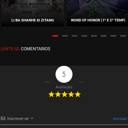
EPISÓDIO 343-344
maio 31, 2026
LI BA SHANHE XI ZITANG
WORD OF HONOR (1ª E 2ª TEMP)
ASSISTIDO
EPISÓDIO 341-342
maio 24, 2026
JUNTE-SE
COMENTARIOS
ASSISTIDO
EPISÓDIO 339-340
maio 05, 2026
5
ASSISTIDO
Avaliação
EPISÓDIO 337-338
abril 28, 2026
ASSISTIDO
Inscrever-se
Acessar
EPISÓDIO 335-336