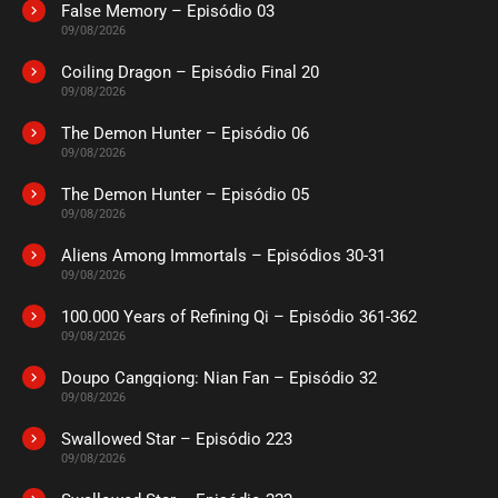
False Memory – Episódio 03
ASSISTIDO
09/08/2026
Coiling Dragon – Episódio Final 20
EPISÓDIO 289-290
09/08/2026
dezembro 14, 2025
The Demon Hunter – Episódio 06
ASSISTIDO
09/08/2026
The Demon Hunter – Episódio 05
EPISÓDIO 287-288
novembro 16, 2025
09/08/2026
ASSISTIDO
Aliens Among Immortals – Episódios 30-31
09/08/2026
EPISÓDIO 285-286
100.000 Years of Refining Qi – Episódio 361-362
novembro 10, 2025
09/08/2026
ASSISTIDO
Doupo Cangqiong: Nian Fan – Episódio 32
09/08/2026
EPISÓDIO 283-284
novembro 10, 2025
Swallowed Star – Episódio 223
09/08/2026
ASSISTIDO