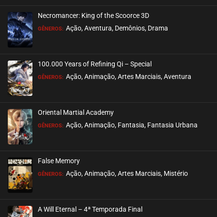
Necromancer: King of the Scoorce 3D
EPISÓDIO 325-326
Ação, Aventura, Demônios, Drama
GÊNEROS:
março 26, 2026
ASSISTIDO
100.000 Years of Refining Qi – Special
EPISÓDIO 323-324
Ação, Animação, Artes Marciais, Aventura
GÊNEROS:
março 26, 2026
ASSISTIDO
Oriental Martial Academy
EPISÓDIO 321-322
Ação, Animação, Fantasia, Fantasia Urbana
GÊNEROS:
março 19, 2026
ASSISTIDO
False Memory
EPISÓDIO 319-320
Ação, Animação, Artes Marciais, Mistério
GÊNEROS:
março 19, 2026
ASSISTIDO
A Will Eternal – 4ª Temporada Final