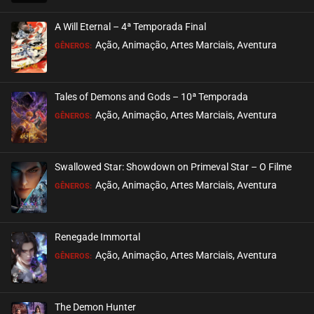
EPISÓDIO 37
junho 06, 2025
A Will Eternal – 4ª Temporada Final
ASSISTIDO
Ação, Animação, Artes Marciais, Aventura
GÊNEROS:
EPISÓDIO 36
junho 06, 2025
Tales of Demons and Gods – 10ª Temporada
ASSISTIDO
Ação, Animação, Artes Marciais, Aventura
GÊNEROS:
EPISÓDIO 35
maio 25, 2025
Swallowed Star: Showdown on Primeval Star – O Filme
ASSISTIDO
Ação, Animação, Artes Marciais, Aventura
GÊNEROS:
EPISÓDIO 34
maio 23, 2025
Renegade Immortal
ASSISTIDO
Ação, Animação, Artes Marciais, Aventura
GÊNEROS:
EPISÓDIO 33
maio 15, 2025
The Demon Hunter