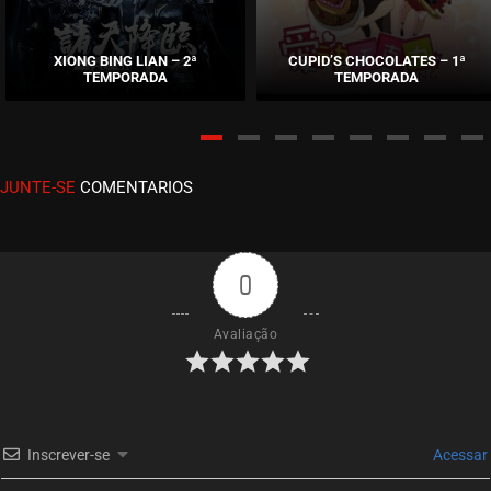
EPISÓDIO 09-11
abril 16, 2026
XIONG BING LIAN – 2ª
CUPID’S CHOCOLATES – 1ª
TEMPORADA
TEMPORADA
ASSISTIDO
EPISÓDIO 06-08
abril 09, 2026
JUNTE-SE
COMENTARIOS
ASSISTIDO
EPISÓDIO 04-05
abril 02, 2026
0
ASSISTIDO
Avaliação
EPISÓDIO 03
março 26, 2026
ASSISTIDO
Inscrever-se
Acessar
EPISÓDIO 02