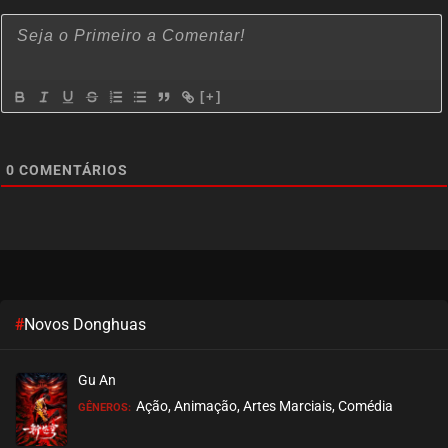
março 26, 2026
ASSISTIDO
EPISÓDIO 01
[+]
março 20, 2026
ASSISTIDO
0
COMENTÁRIOS
#
Novos Donghuas
Gu An
Ação, Animação, Artes Marciais, Comédia
GÊNEROS: