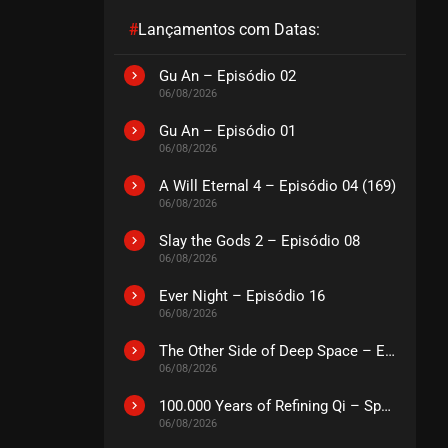
#
Lançamentos com Datas:
EPISÓDIO 07
fevereiro 22, 2026
Gu An – Episódio 02
06/08/2026
ASSISTIDO
Gu An – Episódio 01
06/08/2026
EPISÓDIO 06
fevereiro 15, 2026
A Will Eternal 4 – Episódio 04 (169)
ASSISTIDO
06/08/2026
Slay the Gods 2 – Episódio 08
EPISÓDIO 05
06/08/2026
fevereiro 15, 2026
Ever Night – Episódio 16
ASSISTIDO
06/08/2026
The Other Side of Deep Space – Episódio 14
EPISÓDIO 04
06/08/2026
fevereiro 08, 2026
ASSISTIDO
100.000 Years of Refining Qi – Special
06/08/2026