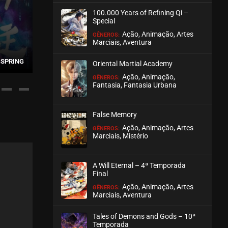
100.000 Years of Refining Qi –
ASSISTIDO
Special
Ação, Animação, Artes
GÊNEROS:
EPISÓDIO 20
Marciais, Aventura
maio 10, 2026
THE AGE OF 
 SPRING
AGAINST THE GODS
EXPLORAT
Oriental Martial Academy
ASSISTIDO
Ação, Animação,
GÊNEROS:
Fantasia, Fantasia Urbana
EPISÓDIO 19
maio 05, 2026
False Memory
ASSISTIDO
Ação, Animação, Artes
GÊNEROS:
Marciais, Mistério
EPISÓDIO 18
abril 28, 2026
A Will Eternal – 4ª Temporada
ASSISTIDO
Final
Ação, Animação, Artes
GÊNEROS:
Marciais, Aventura
EPISÓDIO 17
abril 21, 2026
Tales of Demons and Gods – 10ª
ASSISTIDO
Temporada