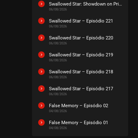
EPISÓDIO 03
Swallowed Star: Showdown on Primeval Star – O Filme
fevereiro 08, 2026
06/08/2026
ASSISTIDO
Swallowed Star – Episódio 221
06/08/2026
EPISÓDIO 02
Swallowed Star – Episódio 220
janeiro 29, 2026
06/08/2026
ASSISTIDO
Swallowed Star – Episódio 219
06/08/2026
EPISÓDIO 01
janeiro 20, 2026
Swallowed Star – Episódio 218
06/08/2026
ASSISTIDO
Swallowed Star – Episódio 217
06/08/2026
False Memory – Episódio 02
04/08/2026
False Memory – Episódio 01
04/08/2026