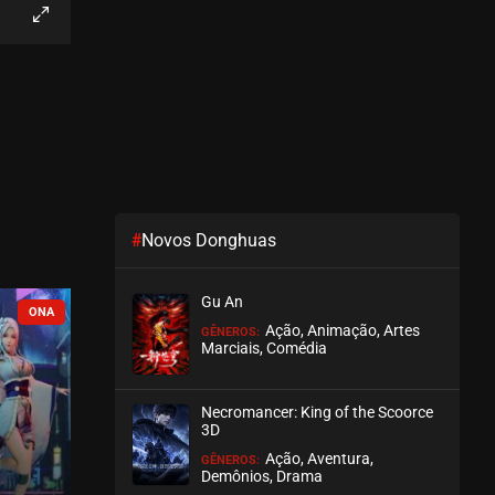
EPISÓDIO 25
junho 14, 2026
ASSISTIDO
EPISÓDIO 24
junho 07, 2026
ASSISTIDO
#
Novos Donghuas
EPISÓDIO 23
maio 31, 2026
Gu An
ASSISTIDO
COMPLETO
EM BREVE
Ação, Animação, Artes
GÊNEROS:
Marciais, Comédia
EPISÓDIO 22
maio 24, 2026
Necromancer: King of the Scoorce
ASSISTIDO
3D
Ação, Aventura,
GÊNEROS:
EPISÓDIO 21
Demônios, Drama
maio 17, 2026