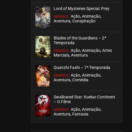
março 22, 2026
Lord of Mysteries Special: Prey
ASSISTIDO
Ação, Animação,
GÊNEROS:
Aventura, Conspiração
EPISÓDIO 11
março 15, 2026
Blades of the Guardians – 2ª
Temporada
ASSISTIDO
Ação, Animação, Artes
GÊNEROS:
Marciais, Aventura
EPISÓDIO 10
março 03, 2026
Quanzhi Fashi – 7ª Temporada
ASSISTIDO
Ação, Animação,
GÊNEROS:
Aventura, Comédia
EPISÓDIO 09
março 03, 2026
Swallowed Star: Xueluo Continent
– O Filme
ASSISTIDO
Ação, Animação,
GÊNEROS:
Aventura, Fantasia
EPISÓDIO 08
fevereiro 22, 2026
ASSISTIDO