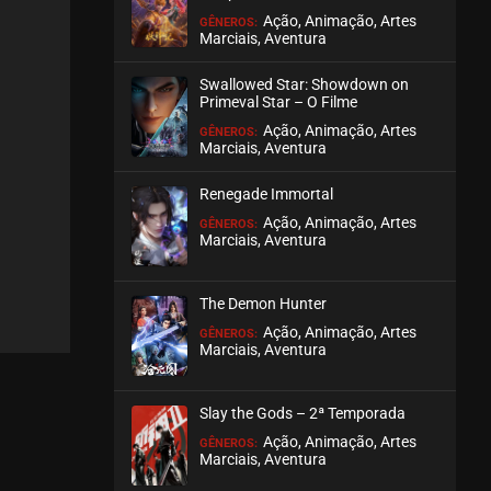
Ação, Animação, Artes
GÊNEROS:
Marciais, Aventura
EPISÓDIO 16
abril 15, 2026
Swallowed Star: Showdown on
ASSISTIDO
Primeval Star – O Filme
Ação, Animação, Artes
GÊNEROS:
Marciais, Aventura
EPISÓDIO 15
abril 09, 2026
Renegade Immortal
ASSISTIDO
Ação, Animação, Artes
GÊNEROS:
Marciais, Aventura
EPISÓDIO 14
abril 02, 2026
The Demon Hunter
ASSISTIDO
Ação, Animação, Artes
GÊNEROS:
Marciais, Aventura
EPISÓDIO 13
março 22, 2026
Slay the Gods – 2ª Temporada
ASSISTIDO
Ação, Animação, Artes
GÊNEROS:
Marciais, Aventura
EPISÓDIO 12