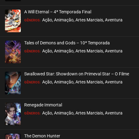
EPISÓDIO 10
março 03, 2026
A Will Eternal – 4ª Temporada Final
ASSISTIDO
Ação, Animação, Artes Marciais, Aventura
GÊNEROS:
EPISÓDIO 09
março 03, 2026
Tales of Demons and Gods – 10ª Temporada
ASSISTIDO
Ação, Animação, Artes Marciais, Aventura
GÊNEROS:
EPISÓDIO 08
fevereiro 22, 2026
Swallowed Star: Showdown on Primeval Star – O Filme
ASSISTIDO
Ação, Animação, Artes Marciais, Aventura
GÊNEROS:
EPISÓDIO 07
fevereiro 22, 2026
Renegade Immortal
ASSISTIDO
Ação, Animação, Artes Marciais, Aventura
GÊNEROS:
EPISÓDIO 06
fevereiro 15, 2026
The Demon Hunter