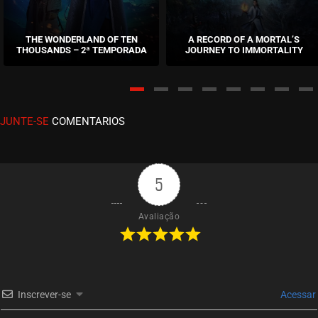
EPISÓDIO 23
maio 31, 2026
THE WONDERLAND OF TEN
A RECORD OF A MORTAL’S
THOUSANDS – 2ª TEMPORADA
JOURNEY TO IMMORTALITY
ASSISTIDO
EPISÓDIO 22
maio 24, 2026
JUNTE-SE
COMENTARIOS
ASSISTIDO
EPISÓDIO 21
maio 17, 2026
5
ASSISTIDO
Avaliação
EPISÓDIO 20
maio 10, 2026
ASSISTIDO
Inscrever-se
Acessar
EPISÓDIO 19