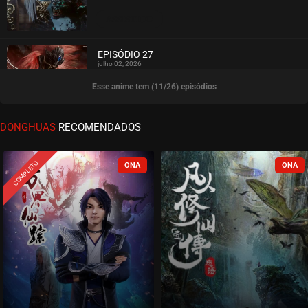
ASSISTIDO
EPISÓDIO 27
julho 02, 2026
Esse anime tem (11/26) episódios
ASSISTIDO
EPISÓDIO 26
DONGHUAS
RECOMENDADOS
junho 21, 2026
ASSISTIDO
COMPLETO
EPISÓDIO 25
junho 14, 2026
ASSISTIDO
EPISÓDIO 24
junho 07, 2026
ASSISTIDO