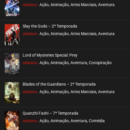
ASSISTIDO
Ação, Animação, Artes Marciais, Aventura
GÊNEROS:
EPISÓDIO 05
fevereiro 15, 2026
Slay the Gods – 2ª Temporada
ASSISTIDO
Ação, Animação, Artes Marciais, Aventura
GÊNEROS:
EPISÓDIO 04
fevereiro 08, 2026
Lord of Mysteries Special: Prey
ASSISTIDO
Ação, Animação, Aventura, Conspiração
GÊNEROS:
EPISÓDIO 03
fevereiro 08, 2026
Blades of the Guardians – 2ª Temporada
ASSISTIDO
Ação, Animação, Artes Marciais, Aventura
GÊNEROS:
EPISÓDIO 02
janeiro 29, 2026
Quanzhi Fashi – 7ª Temporada
ASSISTIDO
Ação, Animação, Aventura, Comédia
GÊNEROS: