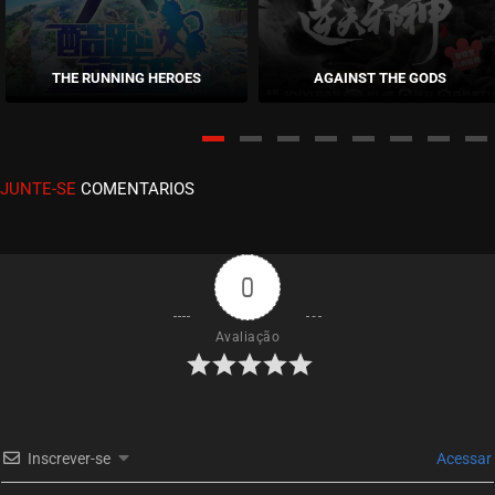
EPISÓDIO 06
julho 08, 2023
THE RUNNING HEROES
AGAINST THE GODS
ASSISTIDO
EPISÓDIO 05
julho 08, 2023
JUNTE-SE
COMENTARIOS
ASSISTIDO
EPISÓDIO 04
julho 08, 2023
0
ASSISTIDO
Avaliação
EPISÓDIO 03
julho 08, 2023
ASSISTIDO
Inscrever-se
Acessar
EPISÓDIO 02