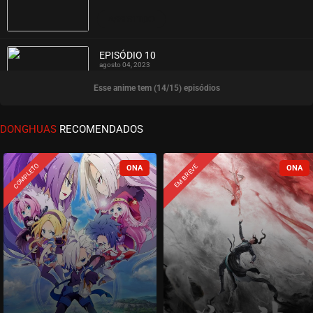
ASSISTIDO
EPISÓDIO 10
agosto 04, 2023
Esse anime tem (14/15) episódios
ASSISTIDO
EPISÓDIO 09
DONGHUAS
RECOMENDADOS
agosto 04, 2023
ASSISTIDO
COMPLETO
EM BREVE
EPISÓDIO 08
julho 08, 2023
ASSISTIDO
EPISÓDIO 07
julho 08, 2023
ASSISTIDO