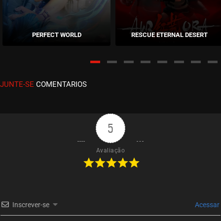
EPISÓDIO 06
julho 08, 2023
PERFECT WORLD
RESCUE ETERNAL DESERT
ASSISTIDO
EPISÓDIO 05
julho 08, 2023
JUNTE-SE
COMENTARIOS
ASSISTIDO
EPISÓDIO 04
julho 08, 2023
5
ASSISTIDO
Avaliação
EPISÓDIO 03
julho 08, 2023
ASSISTIDO
Inscrever-se
Acessar
EPISÓDIO 02