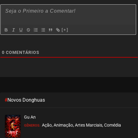
julho 08, 2023
ASSISTIDO
EPISÓDIO 01
[+]
julho 08, 2023
ASSISTIDO
0
COMENTÁRIOS
#
Novos Donghuas
Gu An
Ação, Animação, Artes Marciais, Comédia
GÊNEROS: