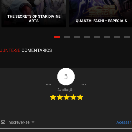
EPISÓDIO 06
julho 08, 2023
THE SECRETS OF STAR DIVINE
ARTS
QUANZHI FASHI – ESPECIAIS
ASSISTIDO
EPISÓDIO 05
julho 08, 2023
JUNTE-SE
COMENTARIOS
ASSISTIDO
EPISÓDIO 04
julho 08, 2023
5
ASSISTIDO
Avaliação
EPISÓDIO 03
julho 08, 2023
ASSISTIDO
Inscrever-se
Acessar
EPISÓDIO 02