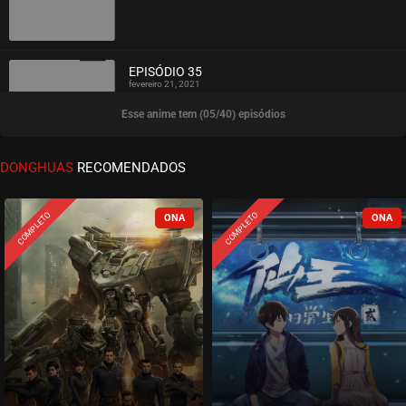
ASSISTIDO
EPISÓDIO 35
fevereiro 21, 2021
Esse anime tem (05/40) episódios
ASSISTIDO
EPISÓDIO 34
DONGHUAS
RECOMENDADOS
fevereiro 21, 2021
ASSISTIDO
COMPLETO
COMPLETO
EPISÓDIO 33
fevereiro 16, 2021
ASSISTIDO
EPISÓDIO 32
fevereiro 16, 2021
ASSISTIDO