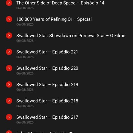
The Other Side of Deep Space – Episódio 14
ASSISTIDO
06/08/2026
100.000 Years of Refining Qi – Special
EPISÓDIO 04
06/08/2026
agosto 26, 2020
Swallowed Star: Showdown on Primeval Star – O Filme
ASSISTIDO
06/08/2026
Swallowed Star – Episódio 221
EPISÓDIO 03
agosto 26, 2020
06/08/2026
ASSISTIDO
Swallowed Star – Episódio 220
06/08/2026
EPISÓDIO 02
Swallowed Star – Episódio 219
agosto 26, 2020
06/08/2026
ASSISTIDO
Swallowed Star – Episódio 218
06/08/2026
EPISÓDIO 01
agosto 26, 2020
Swallowed Star – Episódio 217
06/08/2026
ASSISTIDO