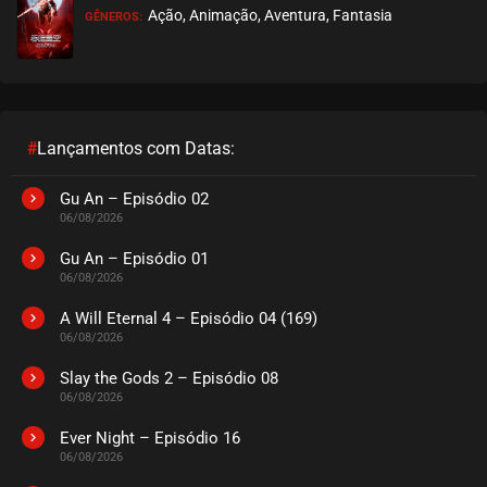
Ação, Animação, Aventura, Fantasia
GÊNEROS:
EPISÓDIO 09
agosto 26, 2020
ASSISTIDO
EPISÓDIO 08
agosto 26, 2020
#
Lançamentos com Datas:
ASSISTIDO
Gu An – Episódio 02
06/08/2026
EPISÓDIO 07
agosto 26, 2020
Gu An – Episódio 01
06/08/2026
ASSISTIDO
A Will Eternal 4 – Episódio 04 (169)
06/08/2026
EPISÓDIO 06
agosto 26, 2020
Slay the Gods 2 – Episódio 08
06/08/2026
ASSISTIDO
Ever Night – Episódio 16
EPISÓDIO 05
06/08/2026
agosto 26, 2020