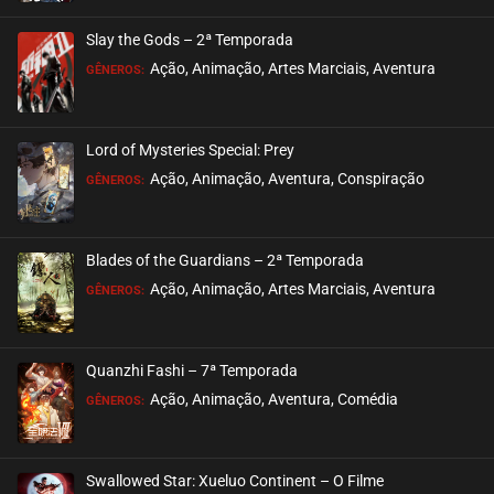
ASSISTIDO
Slay the Gods – 2ª Temporada
EPISÓDIO 13
Ação, Animação, Artes Marciais, Aventura
GÊNEROS:
agosto 26, 2020
ASSISTIDO
Lord of Mysteries Special: Prey
Ação, Animação, Aventura, Conspiração
EPISÓDIO 12
GÊNEROS:
agosto 26, 2020
ASSISTIDO
Blades of the Guardians – 2ª Temporada
Ação, Animação, Artes Marciais, Aventura
EPISÓDIO 11
GÊNEROS:
agosto 26, 2020
ASSISTIDO
Quanzhi Fashi – 7ª Temporada
Ação, Animação, Aventura, Comédia
EPISÓDIO 10
GÊNEROS:
agosto 26, 2020
ASSISTIDO
Swallowed Star: Xueluo Continent – O Filme