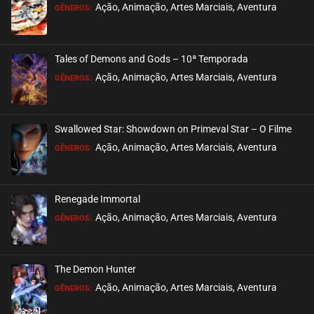
EPISÓDIO 18
Ação, Animação, Artes Marciais, Aventura
GÊNEROS:
setembro 17, 2020
ASSISTIDO
Tales of Demons and Gods – 10ª Temporada
EPISÓDIO 17
Ação, Animação, Artes Marciais, Aventura
GÊNEROS:
setembro 01, 2020
ASSISTIDO
Swallowed Star: Showdown on Primeval Star – O Filme
EPISÓDIO 16
Ação, Animação, Artes Marciais, Aventura
GÊNEROS:
setembro 01, 2020
ASSISTIDO
Renegade Immortal
EPISÓDIO 15
Ação, Animação, Artes Marciais, Aventura
GÊNEROS:
setembro 01, 2020
ASSISTIDO
The Demon Hunter
EPISÓDIO 14
Ação, Animação, Artes Marciais, Aventura
GÊNEROS:
setembro 01, 2020