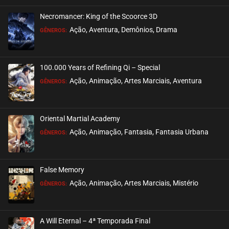
Necromancer: King of the Scoorce 3D
EPISÓDIO 22
Ação, Aventura, Demônios, Drama
GÊNEROS:
outubro 14, 2020
ASSISTIDO
100.000 Years of Refining Qi – Special
EPISÓDIO 21
Ação, Animação, Artes Marciais, Aventura
GÊNEROS:
setembro 17, 2020
ASSISTIDO
Oriental Martial Academy
EPISÓDIO 20
Ação, Animação, Fantasia, Fantasia Urbana
GÊNEROS:
setembro 17, 2020
ASSISTIDO
False Memory
EPISÓDIO 19
Ação, Animação, Artes Marciais, Mistério
GÊNEROS:
setembro 17, 2020
ASSISTIDO
A Will Eternal – 4ª Temporada Final