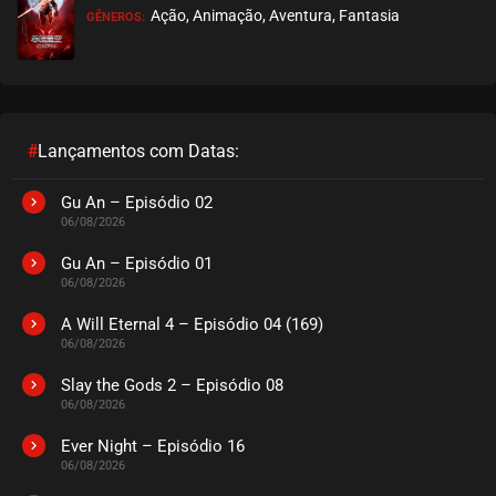
Ação, Animação, Aventura, Fantasia
GÊNEROS:
EPISÓDIO 09
agosto 26, 2020
ASSISTIDO
EPISÓDIO 08
agosto 26, 2020
#
Lançamentos com Datas:
ASSISTIDO
Gu An – Episódio 02
06/08/2026
EPISÓDIO 07
agosto 26, 2020
Gu An – Episódio 01
06/08/2026
ASSISTIDO
A Will Eternal 4 – Episódio 04 (169)
06/08/2026
EPISÓDIO 06
agosto 26, 2020
Slay the Gods 2 – Episódio 08
06/08/2026
ASSISTIDO
Ever Night – Episódio 16
EPISÓDIO 05
06/08/2026
agosto 26, 2020