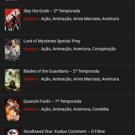
ASSISTIDO
Slay the Gods – 2ª Temporada
EPISÓDIO 13
Ação, Animação, Artes Marciais, Aventura
GÊNEROS:
agosto 26, 2020
ASSISTIDO
Lord of Mysteries Special: Prey
Ação, Animação, Aventura, Conspiração
EPISÓDIO 12
GÊNEROS:
agosto 26, 2020
ASSISTIDO
Blades of the Guardians – 2ª Temporada
Ação, Animação, Artes Marciais, Aventura
EPISÓDIO 11
GÊNEROS:
agosto 26, 2020
ASSISTIDO
Quanzhi Fashi – 7ª Temporada
Ação, Animação, Aventura, Comédia
EPISÓDIO 10
GÊNEROS:
agosto 26, 2020
ASSISTIDO
Swallowed Star: Xueluo Continent – O Filme