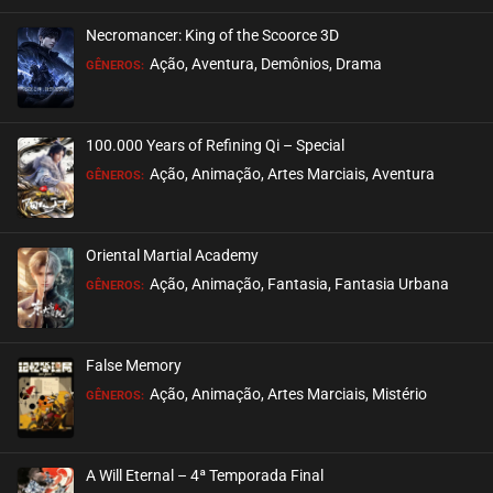
Necromancer: King of the Scoorce 3D
EPISÓDIO 22
Ação, Aventura, Demônios, Drama
GÊNEROS:
outubro 14, 2020
ASSISTIDO
100.000 Years of Refining Qi – Special
EPISÓDIO 21
Ação, Animação, Artes Marciais, Aventura
GÊNEROS:
setembro 17, 2020
ASSISTIDO
Oriental Martial Academy
EPISÓDIO 20
Ação, Animação, Fantasia, Fantasia Urbana
GÊNEROS:
setembro 17, 2020
ASSISTIDO
False Memory
EPISÓDIO 19
Ação, Animação, Artes Marciais, Mistério
GÊNEROS:
setembro 17, 2020
ASSISTIDO
A Will Eternal – 4ª Temporada Final