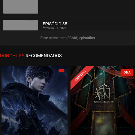
ASSISTIDO
EPISÓDIO 35
fevereiro 21, 2021
Esse anime tem (03/40) episódios
ASSISTIDO
EPISÓDIO 34
DONGHUAS
RECOMENDADOS
fevereiro 21, 2021
ASSISTIDO
COMPLETO
EPISÓDIO 33
fevereiro 16, 2021
ASSISTIDO
EPISÓDIO 32
fevereiro 16, 2021
ASSISTIDO