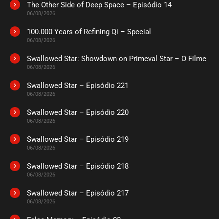
The Other Side of Deep Space – Episódio 14
ASSISTIDO
06/08/2026
100.000 Years of Refining Qi – Special
EPISÓDIO 04
06/08/2026
agosto 26, 2020
Swallowed Star: Showdown on Primeval Star – O Filme
ASSISTIDO
06/08/2026
Swallowed Star – Episódio 221
EPISÓDIO 03
agosto 26, 2020
06/08/2026
ASSISTIDO
Swallowed Star – Episódio 220
06/08/2026
EPISÓDIO 02
Swallowed Star – Episódio 219
agosto 26, 2020
06/08/2026
ASSISTIDO
Swallowed Star – Episódio 218
06/08/2026
EPISÓDIO 01
agosto 26, 2020
Swallowed Star – Episódio 217
06/08/2026
ASSISTIDO