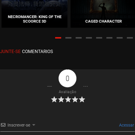
EPISÓDIO 31
fevereiro 16, 2021
NECROMANCER: KING OF THE
SCOORCE 3D
CAGED CHARACTER
ASSISTIDO
EPISÓDIO 30
dezembro 16, 2020
JUNTE-SE
COMENTARIOS
ASSISTIDO
EPISÓDIO 29
dezembro 16, 2020
0
ASSISTIDO
Avaliação
EPISÓDIO 28
dezembro 04, 2020
ASSISTIDO
Inscrever-se
Acessar
EPISÓDIO 27