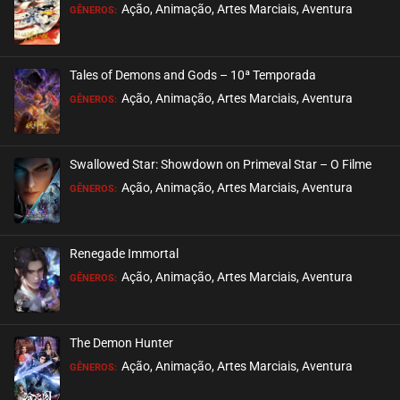
EPISÓDIO 18
Ação, Animação, Artes Marciais, Aventura
GÊNEROS:
setembro 17, 2020
ASSISTIDO
Tales of Demons and Gods – 10ª Temporada
EPISÓDIO 17
Ação, Animação, Artes Marciais, Aventura
GÊNEROS:
setembro 01, 2020
ASSISTIDO
Swallowed Star: Showdown on Primeval Star – O Filme
EPISÓDIO 16
Ação, Animação, Artes Marciais, Aventura
GÊNEROS:
setembro 01, 2020
ASSISTIDO
Renegade Immortal
EPISÓDIO 15
Ação, Animação, Artes Marciais, Aventura
GÊNEROS:
setembro 01, 2020
ASSISTIDO
The Demon Hunter
EPISÓDIO 14
Ação, Animação, Artes Marciais, Aventura
GÊNEROS:
setembro 01, 2020