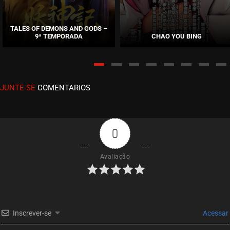
EPISÓDIO 31
fevereiro 16, 2021
TALES OF DEMONS AND GODS –
9ª TEMPORADA
CHAO YOU BING
ASSISTIDO
EPISÓDIO 30
dezembro 16, 2020
JUNTE-SE
COMENTARIOS
ASSISTIDO
EPISÓDIO 29
dezembro 16, 2020
0
ASSISTIDO
Avaliação
EPISÓDIO 28
dezembro 04, 2020
ASSISTIDO
Inscrever-se
Acessar
EPISÓDIO 27