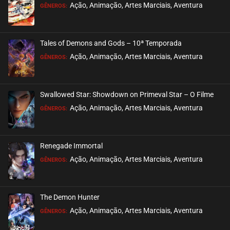
EPISÓDIO 18
Ação, Animação, Artes Marciais, Aventura
GÊNEROS:
setembro 17, 2020
ASSISTIDO
Tales of Demons and Gods – 10ª Temporada
EPISÓDIO 17
Ação, Animação, Artes Marciais, Aventura
GÊNEROS:
setembro 01, 2020
ASSISTIDO
Swallowed Star: Showdown on Primeval Star – O Filme
EPISÓDIO 16
Ação, Animação, Artes Marciais, Aventura
GÊNEROS:
setembro 01, 2020
ASSISTIDO
Renegade Immortal
EPISÓDIO 15
Ação, Animação, Artes Marciais, Aventura
GÊNEROS:
setembro 01, 2020
ASSISTIDO
The Demon Hunter
EPISÓDIO 14
Ação, Animação, Artes Marciais, Aventura
GÊNEROS:
setembro 01, 2020