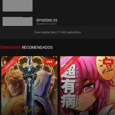
ASSISTIDO
EPISÓDIO 35
fevereiro 21, 2021
Esse anime tem (11/40) episódios
ASSISTIDO
EPISÓDIO 34
DONGHUAS
RECOMENDADOS
fevereiro 21, 2021
ASSISTIDO
COMPLETO
COMPLETO
EPISÓDIO 33
fevereiro 16, 2021
ASSISTIDO
EPISÓDIO 32
fevereiro 16, 2021
ASSISTIDO