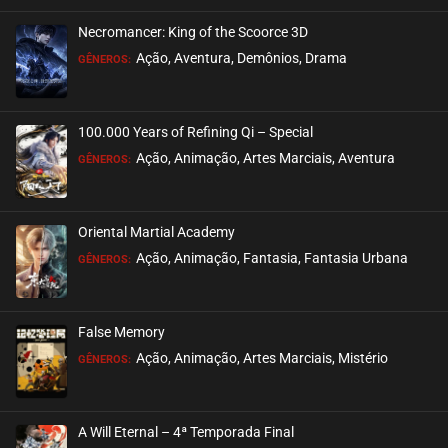
Necromancer: King of the Scoorce 3D
EPISÓDIO 22
Ação, Aventura, Demônios, Drama
GÊNEROS:
outubro 14, 2020
ASSISTIDO
100.000 Years of Refining Qi – Special
EPISÓDIO 21
Ação, Animação, Artes Marciais, Aventura
GÊNEROS:
setembro 17, 2020
ASSISTIDO
Oriental Martial Academy
EPISÓDIO 20
Ação, Animação, Fantasia, Fantasia Urbana
GÊNEROS:
setembro 17, 2020
ASSISTIDO
False Memory
EPISÓDIO 19
Ação, Animação, Artes Marciais, Mistério
GÊNEROS:
setembro 17, 2020
ASSISTIDO
A Will Eternal – 4ª Temporada Final