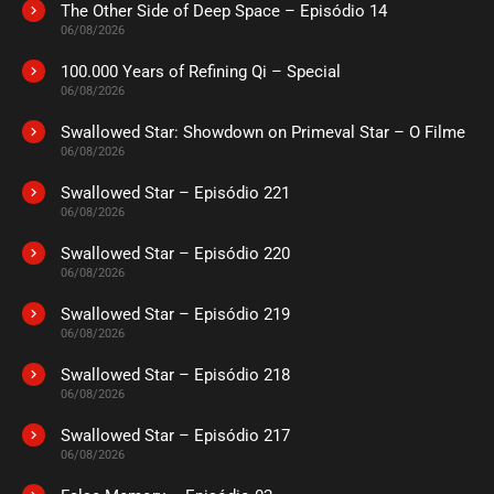
The Other Side of Deep Space – Episódio 14
ASSISTIDO
06/08/2026
100.000 Years of Refining Qi – Special
EPISÓDIO 04
06/08/2026
agosto 26, 2020
Swallowed Star: Showdown on Primeval Star – O Filme
ASSISTIDO
06/08/2026
Swallowed Star – Episódio 221
EPISÓDIO 03
agosto 26, 2020
06/08/2026
ASSISTIDO
Swallowed Star – Episódio 220
06/08/2026
EPISÓDIO 02
Swallowed Star – Episódio 219
agosto 26, 2020
06/08/2026
ASSISTIDO
Swallowed Star – Episódio 218
06/08/2026
EPISÓDIO 01
agosto 26, 2020
Swallowed Star – Episódio 217
06/08/2026
ASSISTIDO