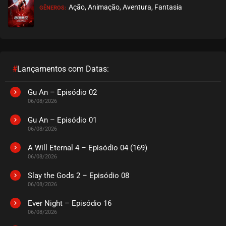
Ação, Animação, Aventura, Fantasia
GÊNEROS:
EPISÓDIO 09
agosto 26, 2020
ASSISTIDO
EPISÓDIO 08
agosto 26, 2020
#
Lançamentos com Datas:
ASSISTIDO
Gu An – Episódio 02
06/08/2026
EPISÓDIO 07
agosto 26, 2020
Gu An – Episódio 01
06/08/2026
ASSISTIDO
A Will Eternal 4 – Episódio 04 (169)
06/08/2026
EPISÓDIO 06
agosto 26, 2020
Slay the Gods 2 – Episódio 08
06/08/2026
ASSISTIDO
Ever Night – Episódio 16
EPISÓDIO 05
06/08/2026
agosto 26, 2020