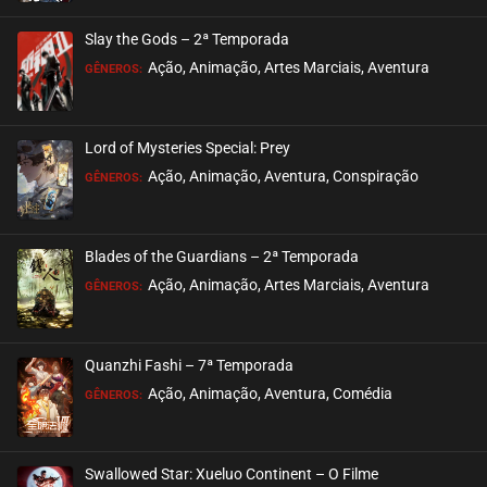
ASSISTIDO
Slay the Gods – 2ª Temporada
EPISÓDIO 13
Ação, Animação, Artes Marciais, Aventura
GÊNEROS:
agosto 26, 2020
ASSISTIDO
Lord of Mysteries Special: Prey
Ação, Animação, Aventura, Conspiração
EPISÓDIO 12
GÊNEROS:
agosto 26, 2020
ASSISTIDO
Blades of the Guardians – 2ª Temporada
Ação, Animação, Artes Marciais, Aventura
EPISÓDIO 11
GÊNEROS:
agosto 26, 2020
ASSISTIDO
Quanzhi Fashi – 7ª Temporada
Ação, Animação, Aventura, Comédia
EPISÓDIO 10
GÊNEROS:
agosto 26, 2020
ASSISTIDO
Swallowed Star: Xueluo Continent – O Filme