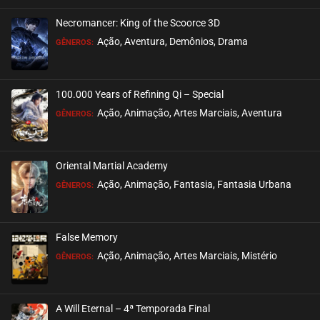
Necromancer: King of the Scoorce 3D
EPISÓDIO 42
Ação, Aventura, Demônios, Drama
GÊNEROS:
dezembro 26, 2020
ASSISTIDO
100.000 Years of Refining Qi – Special
EPISÓDIO 41
Ação, Animação, Artes Marciais, Aventura
GÊNEROS:
dezembro 26, 2020
ASSISTIDO
Oriental Martial Academy
EPISÓDIO 40
Ação, Animação, Fantasia, Fantasia Urbana
GÊNEROS:
dezembro 26, 2020
ASSISTIDO
False Memory
EPISÓDIO 39
Ação, Animação, Artes Marciais, Mistério
GÊNEROS:
dezembro 26, 2020
ASSISTIDO
A Will Eternal – 4ª Temporada Final