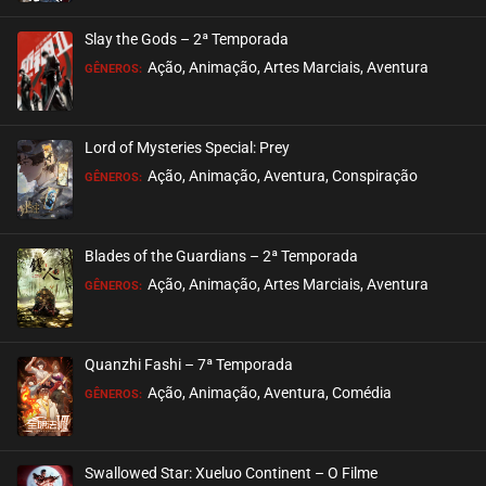
ASSISTIDO
Slay the Gods – 2ª Temporada
EPISÓDIO 33
Ação, Animação, Artes Marciais, Aventura
GÊNEROS:
novembro 11, 2020
ASSISTIDO
Lord of Mysteries Special: Prey
Ação, Animação, Aventura, Conspiração
EPISÓDIO 32
GÊNEROS:
novembro 11, 2020
ASSISTIDO
Blades of the Guardians – 2ª Temporada
Ação, Animação, Artes Marciais, Aventura
EPISÓDIO 31
GÊNEROS:
novembro 11, 2020
ASSISTIDO
Quanzhi Fashi – 7ª Temporada
Ação, Animação, Aventura, Comédia
EPISÓDIO 30
GÊNEROS:
novembro 11, 2020
ASSISTIDO
Swallowed Star: Xueluo Continent – O Filme