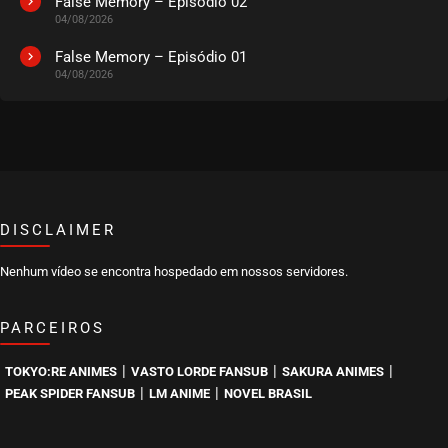
False Memory – Episódio 02
04/08/2026
EPISÓDIO 20
novembro 11, 2020
False Memory – Episódio 01
04/08/2026
ASSISTIDO
EPISÓDIO 19
novembro 11, 2020
ASSISTIDO
DISCLAIMER
EPISÓDIO 18
novembro 11, 2020
Nenhum vídeo se encontra hospedado em nossos servidores.
ASSISTIDO
PARCEIROS
EPISÓDIO 17
novembro 11, 2020
|
|
|
TOKYO:RE ANIMES
VASTO LORDE FANSUB
SAKURA ANIMES
ASSISTIDO
|
|
PEAK SPIDER FANSUB
LM ANIME
NOVEL BRASIL
EPISÓDIO 16
novembro 11, 2020