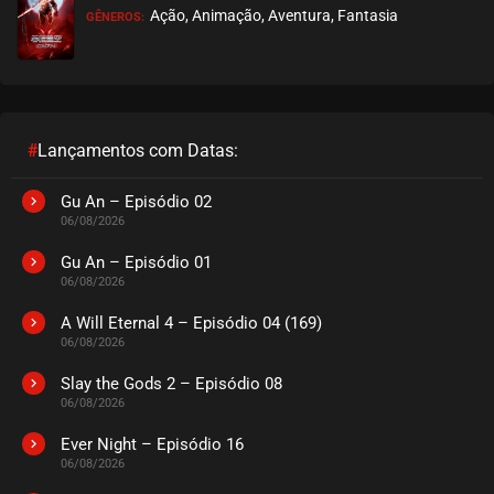
Ação, Animação, Aventura, Fantasia
GÊNEROS:
EPISÓDIO 29
novembro 11, 2020
ASSISTIDO
EPISÓDIO 28
novembro 11, 2020
#
Lançamentos com Datas:
ASSISTIDO
Gu An – Episódio 02
06/08/2026
EPISÓDIO 27
novembro 11, 2020
Gu An – Episódio 01
06/08/2026
ASSISTIDO
A Will Eternal 4 – Episódio 04 (169)
06/08/2026
EPISÓDIO 26
novembro 11, 2020
Slay the Gods 2 – Episódio 08
06/08/2026
ASSISTIDO
Ever Night – Episódio 16
EPISÓDIO 25
06/08/2026
novembro 11, 2020