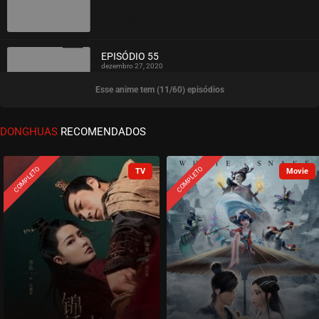
ASSISTIDO
EPISÓDIO 55
dezembro 27, 2020
Esse anime tem (11/60) episódios
ASSISTIDO
EPISÓDIO 54
DONGHUAS
RECOMENDADOS
dezembro 27, 2020
ASSISTIDO
COMPLETO
COMPLETO
EPISÓDIO 53
dezembro 27, 2020
ASSISTIDO
EPISÓDIO 52
dezembro 27, 2020
ASSISTIDO