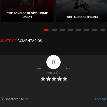
EPISÓDIO 51
dezembro 27, 2020
THE SONG OF GLORY (UNNIE
DAILY)
WHITE SNAKE (FILME)
ASSISTIDO
EPISÓDIO 50
dezembro 26, 2020
JUNTE-SE
COMENTARIOS
ASSISTIDO
EPISÓDIO 49
dezembro 26, 2020
0
ASSISTIDO
Avaliação
EPISÓDIO 48
dezembro 26, 2020
ASSISTIDO
Inscrever-se
Acessar
EPISÓDIO 47