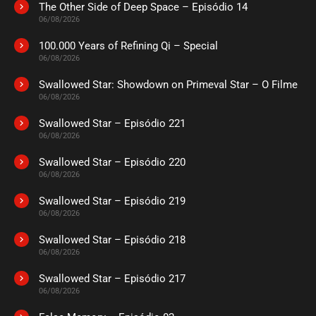
The Other Side of Deep Space – Episódio 14
ASSISTIDO
06/08/2026
100.000 Years of Refining Qi – Special
EPISÓDIO 24
06/08/2026
novembro 11, 2020
Swallowed Star: Showdown on Primeval Star – O Filme
ASSISTIDO
06/08/2026
Swallowed Star – Episódio 221
EPISÓDIO 23
novembro 11, 2020
06/08/2026
ASSISTIDO
Swallowed Star – Episódio 220
06/08/2026
EPISÓDIO 22
Swallowed Star – Episódio 219
novembro 11, 2020
06/08/2026
ASSISTIDO
Swallowed Star – Episódio 218
06/08/2026
EPISÓDIO 21
novembro 11, 2020
Swallowed Star – Episódio 217
06/08/2026
ASSISTIDO