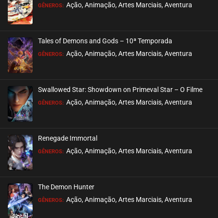
EPISÓDIO 38
Ação, Animação, Artes Marciais, Aventura
GÊNEROS:
novembro 28, 2020
ASSISTIDO
Tales of Demons and Gods – 10ª Temporada
EPISÓDIO 37
Ação, Animação, Artes Marciais, Aventura
GÊNEROS:
novembro 28, 2020
ASSISTIDO
Swallowed Star: Showdown on Primeval Star – O Filme
EPISÓDIO 36
Ação, Animação, Artes Marciais, Aventura
GÊNEROS:
novembro 28, 2020
ASSISTIDO
Renegade Immortal
EPISÓDIO 35
Ação, Animação, Artes Marciais, Aventura
GÊNEROS:
novembro 28, 2020
ASSISTIDO
The Demon Hunter
EPISÓDIO 34
Ação, Animação, Artes Marciais, Aventura
GÊNEROS:
novembro 28, 2020