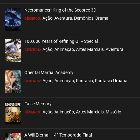
Necromancer: King of the Scoorce 3D
EPISÓDIO 42
Ação, Aventura, Demônios, Drama
GÊNEROS:
dezembro 26, 2020
ASSISTIDO
100.000 Years of Refining Qi – Special
EPISÓDIO 41
Ação, Animação, Artes Marciais, Aventura
GÊNEROS:
dezembro 26, 2020
ASSISTIDO
Oriental Martial Academy
EPISÓDIO 40
Ação, Animação, Fantasia, Fantasia Urbana
GÊNEROS:
dezembro 26, 2020
ASSISTIDO
False Memory
EPISÓDIO 39
Ação, Animação, Artes Marciais, Mistério
GÊNEROS:
dezembro 26, 2020
ASSISTIDO
A Will Eternal – 4ª Temporada Final