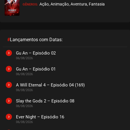
Ação, Animação, Aventura, Fantasia
GÊNEROS:
EPISÓDIO 29
novembro 11, 2020
ASSISTIDO
EPISÓDIO 28
novembro 11, 2020
#
Lançamentos com Datas:
ASSISTIDO
Gu An – Episódio 02
06/08/2026
EPISÓDIO 27
novembro 11, 2020
Gu An – Episódio 01
06/08/2026
ASSISTIDO
A Will Eternal 4 – Episódio 04 (169)
06/08/2026
EPISÓDIO 26
novembro 11, 2020
Slay the Gods 2 – Episódio 08
06/08/2026
ASSISTIDO
Ever Night – Episódio 16
EPISÓDIO 25
06/08/2026
novembro 11, 2020