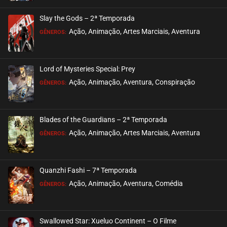
ASSISTIDO
Slay the Gods – 2ª Temporada
EPISÓDIO 33
Ação, Animação, Artes Marciais, Aventura
GÊNEROS:
novembro 11, 2020
ASSISTIDO
Lord of Mysteries Special: Prey
Ação, Animação, Aventura, Conspiração
EPISÓDIO 32
GÊNEROS:
novembro 11, 2020
ASSISTIDO
Blades of the Guardians – 2ª Temporada
Ação, Animação, Artes Marciais, Aventura
EPISÓDIO 31
GÊNEROS:
novembro 11, 2020
ASSISTIDO
Quanzhi Fashi – 7ª Temporada
Ação, Animação, Aventura, Comédia
EPISÓDIO 30
GÊNEROS:
novembro 11, 2020
ASSISTIDO
Swallowed Star: Xueluo Continent – O Filme