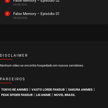
False Memory – Episódio 02
04/08/2026
EPISÓDIO 20
novembro 11, 2020
False Memory – Episódio 01
04/08/2026
ASSISTIDO
EPISÓDIO 19
novembro 11, 2020
ASSISTIDO
DISCLAIMER
EPISÓDIO 18
novembro 11, 2020
Nenhum vídeo se encontra hospedado em nossos servidores.
ASSISTIDO
PARCEIROS
EPISÓDIO 17
novembro 11, 2020
|
|
|
TOKYO:RE ANIMES
VASTO LORDE FANSUB
SAKURA ANIMES
ASSISTIDO
|
|
PEAK SPIDER FANSUB
LM ANIME
NOVEL BRASIL
EPISÓDIO 16
novembro 11, 2020