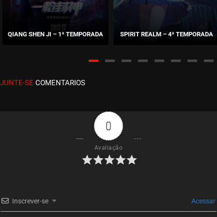
EPISÓDIO 51
dezembro 27, 2020
QIANG SHEN JI – 1ª TEMPORADA
SPIRIT REALM – 4ª TEMPORADA
ASSISTIDO
EPISÓDIO 50
dezembro 26, 2020
JUNTE-SE
COMENTARIOS
ASSISTIDO
EPISÓDIO 49
dezembro 26, 2020
0
ASSISTIDO
Avaliação
EPISÓDIO 48
dezembro 26, 2020
ASSISTIDO
Inscrever-se
Acessar
EPISÓDIO 47