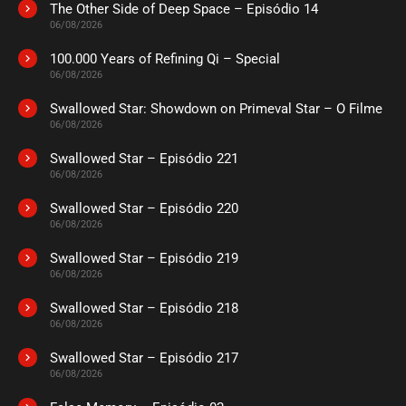
The Other Side of Deep Space – Episódio 14
ASSISTIDO
06/08/2026
100.000 Years of Refining Qi – Special
EPISÓDIO 24
06/08/2026
novembro 11, 2020
Swallowed Star: Showdown on Primeval Star – O Filme
ASSISTIDO
06/08/2026
Swallowed Star – Episódio 221
EPISÓDIO 23
novembro 11, 2020
06/08/2026
ASSISTIDO
Swallowed Star – Episódio 220
06/08/2026
EPISÓDIO 22
Swallowed Star – Episódio 219
novembro 11, 2020
06/08/2026
ASSISTIDO
Swallowed Star – Episódio 218
06/08/2026
EPISÓDIO 21
novembro 11, 2020
Swallowed Star – Episódio 217
06/08/2026
ASSISTIDO