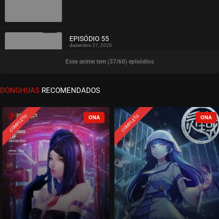
ASSISTIDO
EPISÓDIO 55
dezembro 27, 2020
Esse anime tem (37/60) episódios
ASSISTIDO
EPISÓDIO 54
DONGHUAS
RECOMENDADOS
dezembro 27, 2020
ASSISTIDO
COMPLETO
COMPLETO
EPISÓDIO 53
dezembro 27, 2020
ASSISTIDO
EPISÓDIO 52
dezembro 27, 2020
ASSISTIDO