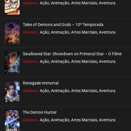
EPISÓDIO 38
Ação, Animação, Artes Marciais, Aventura
GÊNEROS:
novembro 28, 2020
ASSISTIDO
Tales of Demons and Gods – 10ª Temporada
EPISÓDIO 37
Ação, Animação, Artes Marciais, Aventura
GÊNEROS:
novembro 28, 2020
ASSISTIDO
Swallowed Star: Showdown on Primeval Star – O Filme
EPISÓDIO 36
Ação, Animação, Artes Marciais, Aventura
GÊNEROS:
novembro 28, 2020
ASSISTIDO
Renegade Immortal
EPISÓDIO 35
Ação, Animação, Artes Marciais, Aventura
GÊNEROS:
novembro 28, 2020
ASSISTIDO
The Demon Hunter
EPISÓDIO 34
Ação, Animação, Artes Marciais, Aventura
GÊNEROS:
novembro 28, 2020