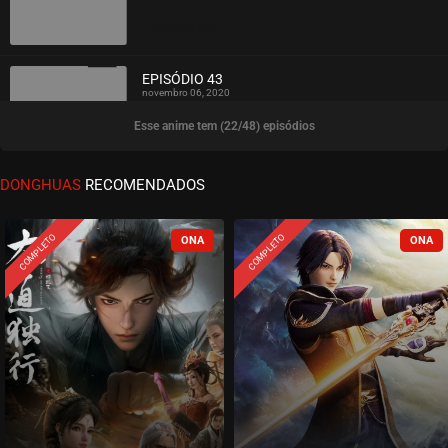
ASSISTIDO
EPISÓDIO 43
novembro 06, 2020
Esse anime tem (22/48) episódios
ASSISTIDO
EPISÓDIO 42
DONGHUAS
RECOMENDADOS
novembro 06, 2020
ASSISTIDO
COMPLETO
COMPLETO
EPISÓDIO 41
novembro 06, 2020
ASSISTIDO
EPISÓDIO 40
novembro 06, 2020
ASSISTIDO