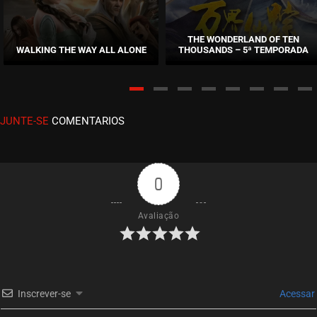
EPISÓDIO 39
novembro 06, 2020
THE WONDERLAND OF TEN
WALKING THE WAY ALL ALONE
THOUSANDS – 5ª TEMPORADA
ASSISTIDO
EPISÓDIO 38
novembro 06, 2020
JUNTE-SE
COMENTARIOS
ASSISTIDO
EPISÓDIO 37
novembro 06, 2020
0
ASSISTIDO
Avaliação
EPISÓDIO 36
novembro 06, 2020
ASSISTIDO
Inscrever-se
Acessar
EPISÓDIO 35