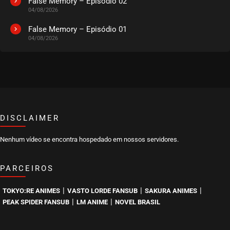
False Memory – Episódio 02
04/08/2026
EPISÓDIO 08
novembro 06, 2020
False Memory – Episódio 01
04/08/2026
ASSISTIDO
EPISÓDIO 07
novembro 06, 2020
ASSISTIDO
DISCLAIMER
EPISÓDIO 06
novembro 06, 2020
Nenhum vídeo se encontra hospedado em nossos servidores.
ASSISTIDO
PARCEIROS
EPISÓDIO 05
novembro 06, 2020
|
|
|
TOKYO:RE ANIMES
VASTO LORDE FANSUB
SAKURA ANIMES
ASSISTIDO
|
|
PEAK SPIDER FANSUB
LM ANIME
NOVEL BRASIL
EPISÓDIO 04
novembro 06, 2020