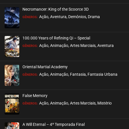
Necromancer: King of the Scoorce 3D
EPISÓDIO 30
Ação, Aventura, Demônios, Drama
GÊNEROS:
novembro 06, 2020
ASSISTIDO
100.000 Years of Refining Qi – Special
EPISÓDIO 29
Ação, Animação, Artes Marciais, Aventura
GÊNEROS:
novembro 06, 2020
ASSISTIDO
Oriental Martial Academy
EPISÓDIO 28
Ação, Animação, Fantasia, Fantasia Urbana
GÊNEROS:
novembro 06, 2020
ASSISTIDO
False Memory
EPISÓDIO 27
Ação, Animação, Artes Marciais, Mistério
GÊNEROS:
novembro 06, 2020
ASSISTIDO
A Will Eternal – 4ª Temporada Final