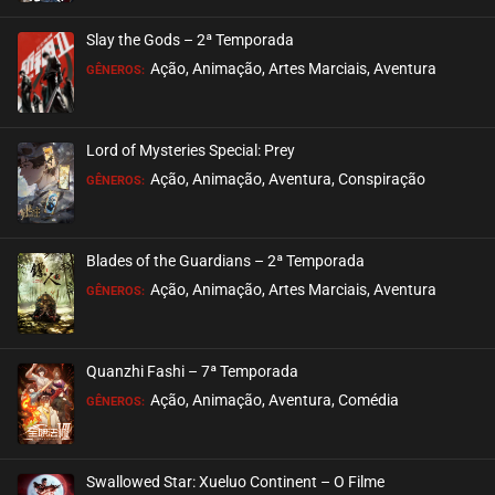
ASSISTIDO
Slay the Gods – 2ª Temporada
EPISÓDIO 21
Ação, Animação, Artes Marciais, Aventura
GÊNEROS:
novembro 06, 2020
ASSISTIDO
Lord of Mysteries Special: Prey
Ação, Animação, Aventura, Conspiração
EPISÓDIO 20
GÊNEROS:
novembro 06, 2020
ASSISTIDO
Blades of the Guardians – 2ª Temporada
Ação, Animação, Artes Marciais, Aventura
EPISÓDIO 19
GÊNEROS:
novembro 06, 2020
ASSISTIDO
Quanzhi Fashi – 7ª Temporada
Ação, Animação, Aventura, Comédia
EPISÓDIO 18
GÊNEROS:
novembro 06, 2020
ASSISTIDO
Swallowed Star: Xueluo Continent – O Filme