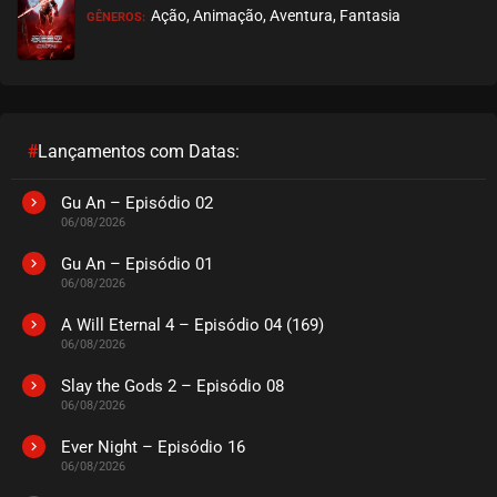
Ação, Animação, Aventura, Fantasia
GÊNEROS:
EPISÓDIO 17
novembro 06, 2020
ASSISTIDO
EPISÓDIO 16
novembro 06, 2020
#
Lançamentos com Datas:
ASSISTIDO
Gu An – Episódio 02
06/08/2026
EPISÓDIO 15
novembro 06, 2020
Gu An – Episódio 01
06/08/2026
ASSISTIDO
A Will Eternal 4 – Episódio 04 (169)
06/08/2026
EPISÓDIO 14
novembro 06, 2020
Slay the Gods 2 – Episódio 08
06/08/2026
ASSISTIDO
Ever Night – Episódio 16
EPISÓDIO 13
06/08/2026
novembro 06, 2020