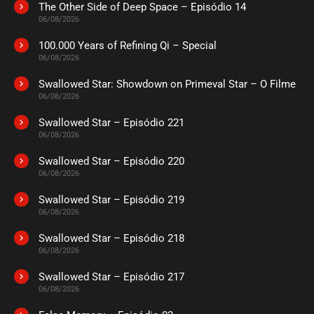
The Other Side of Deep Space – Episódio 14
ASSISTIDO
06/08/2026
100.000 Years of Refining Qi – Special
EPISÓDIO 12
06/08/2026
novembro 06, 2020
Swallowed Star: Showdown on Primeval Star – O Filme
ASSISTIDO
06/08/2026
Swallowed Star – Episódio 221
EPISÓDIO 11
novembro 06, 2020
06/08/2026
ASSISTIDO
Swallowed Star – Episódio 220
06/08/2026
EPISÓDIO 10
Swallowed Star – Episódio 219
novembro 06, 2020
06/08/2026
ASSISTIDO
Swallowed Star – Episódio 218
06/08/2026
EPISÓDIO 09
novembro 06, 2020
Swallowed Star – Episódio 217
06/08/2026
ASSISTIDO