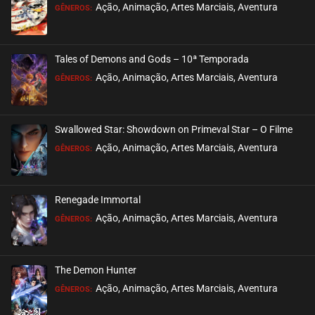
EPISÓDIO 26
Ação, Animação, Artes Marciais, Aventura
GÊNEROS:
novembro 06, 2020
ASSISTIDO
Tales of Demons and Gods – 10ª Temporada
EPISÓDIO 25
Ação, Animação, Artes Marciais, Aventura
GÊNEROS:
novembro 06, 2020
ASSISTIDO
Swallowed Star: Showdown on Primeval Star – O Filme
EPISÓDIO 24
Ação, Animação, Artes Marciais, Aventura
GÊNEROS:
novembro 06, 2020
ASSISTIDO
Renegade Immortal
EPISÓDIO 23
Ação, Animação, Artes Marciais, Aventura
GÊNEROS:
novembro 06, 2020
ASSISTIDO
The Demon Hunter
EPISÓDIO 22
Ação, Animação, Artes Marciais, Aventura
GÊNEROS:
novembro 06, 2020