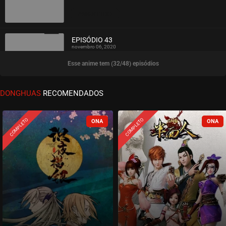
ASSISTIDO
EPISÓDIO 43
novembro 06, 2020
Esse anime tem (32/48) episódios
ASSISTIDO
EPISÓDIO 42
DONGHUAS
RECOMENDADOS
novembro 06, 2020
ASSISTIDO
COMPLETO
COMPLETO
EPISÓDIO 41
novembro 06, 2020
ASSISTIDO
EPISÓDIO 40
novembro 06, 2020
ASSISTIDO