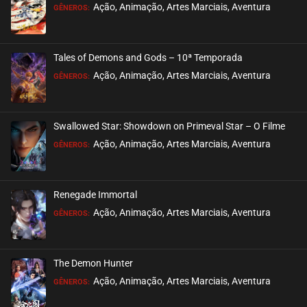
EPISÓDIO 26
Ação, Animação, Artes Marciais, Aventura
GÊNEROS:
novembro 06, 2020
ASSISTIDO
Tales of Demons and Gods – 10ª Temporada
EPISÓDIO 25
Ação, Animação, Artes Marciais, Aventura
GÊNEROS:
novembro 06, 2020
ASSISTIDO
Swallowed Star: Showdown on Primeval Star – O Filme
EPISÓDIO 24
Ação, Animação, Artes Marciais, Aventura
GÊNEROS:
novembro 06, 2020
ASSISTIDO
Renegade Immortal
EPISÓDIO 23
Ação, Animação, Artes Marciais, Aventura
GÊNEROS:
novembro 06, 2020
ASSISTIDO
The Demon Hunter
EPISÓDIO 22
Ação, Animação, Artes Marciais, Aventura
GÊNEROS:
novembro 06, 2020