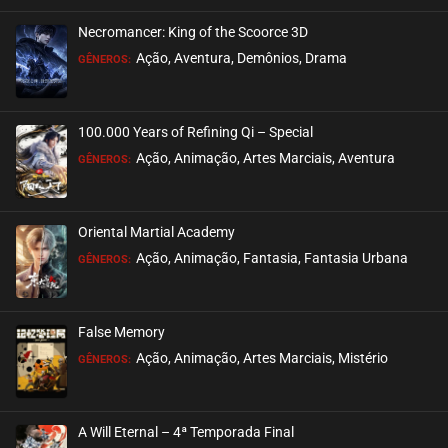
Necromancer: King of the Scoorce 3D
EPISÓDIO 30
Ação, Aventura, Demônios, Drama
GÊNEROS:
novembro 06, 2020
ASSISTIDO
100.000 Years of Refining Qi – Special
EPISÓDIO 29
Ação, Animação, Artes Marciais, Aventura
GÊNEROS:
novembro 06, 2020
ASSISTIDO
Oriental Martial Academy
EPISÓDIO 28
Ação, Animação, Fantasia, Fantasia Urbana
GÊNEROS:
novembro 06, 2020
ASSISTIDO
False Memory
EPISÓDIO 27
Ação, Animação, Artes Marciais, Mistério
GÊNEROS:
novembro 06, 2020
ASSISTIDO
A Will Eternal – 4ª Temporada Final