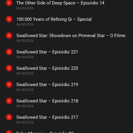
The Other Side of Deep Space – Episódio 14
ASSISTIDO
06/08/2026
100.000 Years of Refining Qi – Special
EPISÓDIO 12
06/08/2026
novembro 06, 2020
Swallowed Star: Showdown on Primeval Star – O Filme
ASSISTIDO
06/08/2026
Swallowed Star – Episódio 221
EPISÓDIO 11
novembro 06, 2020
06/08/2026
ASSISTIDO
Swallowed Star – Episódio 220
06/08/2026
EPISÓDIO 10
Swallowed Star – Episódio 219
novembro 06, 2020
06/08/2026
ASSISTIDO
Swallowed Star – Episódio 218
06/08/2026
EPISÓDIO 09
novembro 06, 2020
Swallowed Star – Episódio 217
06/08/2026
ASSISTIDO