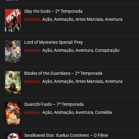
ASSISTIDO
Slay the Gods – 2ª Temporada
EPISÓDIO 21
Ação, Animação, Artes Marciais, Aventura
GÊNEROS:
novembro 06, 2020
ASSISTIDO
Lord of Mysteries Special: Prey
Ação, Animação, Aventura, Conspiração
EPISÓDIO 20
GÊNEROS:
novembro 06, 2020
ASSISTIDO
Blades of the Guardians – 2ª Temporada
Ação, Animação, Artes Marciais, Aventura
EPISÓDIO 19
GÊNEROS:
novembro 06, 2020
ASSISTIDO
Quanzhi Fashi – 7ª Temporada
Ação, Animação, Aventura, Comédia
EPISÓDIO 18
GÊNEROS:
novembro 06, 2020
ASSISTIDO
Swallowed Star: Xueluo Continent – O Filme