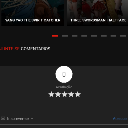
EPISÓDIO 39
novembro 06, 2020
YANG YAO THE SPIRIT CATCHER
THREE SWORDSMAN: HALF FACE
ASSISTIDO
EPISÓDIO 38
novembro 06, 2020
JUNTE-SE
COMENTARIOS
ASSISTIDO
EPISÓDIO 37
novembro 06, 2020
0
ASSISTIDO
Avaliação
EPISÓDIO 36
novembro 06, 2020
ASSISTIDO
Inscrever-se
Acessar
EPISÓDIO 35