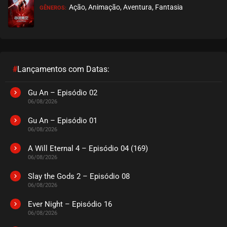
Ação, Animação, Aventura, Fantasia
GÊNEROS:
EPISÓDIO 17
novembro 06, 2020
ASSISTIDO
EPISÓDIO 16
novembro 06, 2020
#
Lançamentos com Datas:
ASSISTIDO
Gu An – Episódio 02
06/08/2026
EPISÓDIO 15
novembro 06, 2020
Gu An – Episódio 01
06/08/2026
ASSISTIDO
A Will Eternal 4 – Episódio 04 (169)
06/08/2026
EPISÓDIO 14
novembro 06, 2020
Slay the Gods 2 – Episódio 08
06/08/2026
ASSISTIDO
Ever Night – Episódio 16
EPISÓDIO 13
06/08/2026
novembro 06, 2020