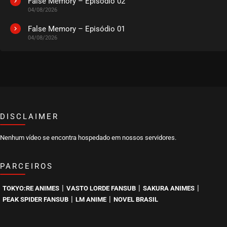
False Memory – Episódio 02
04/08/2026
EPISÓDIO 08
novembro 06, 2020
False Memory – Episódio 01
04/08/2026
ASSISTIDO
EPISÓDIO 07
novembro 06, 2020
ASSISTIDO
DISCLAIMER
EPISÓDIO 06
novembro 06, 2020
Nenhum vídeo se encontra hospedado em nossos servidores.
ASSISTIDO
PARCEIROS
EPISÓDIO 05
novembro 06, 2020
|
|
|
TOKYO:RE ANIMES
VASTO LORDE FANSUB
SAKURA ANIMES
ASSISTIDO
|
|
PEAK SPIDER FANSUB
LM ANIME
NOVEL BRASIL
EPISÓDIO 04
novembro 06, 2020