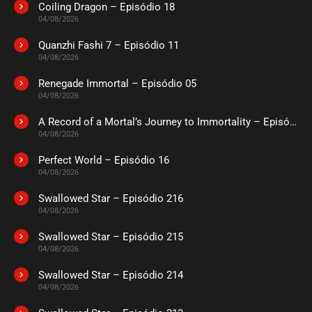
Coiling Dragon – Episódio 18
ASSISTIDO
04/08/2026
Quanzhi Fashi 7 – Episódio 11
EPISÓDIO 172
04/08/2026
novembro 15, 2022
Renegade Immortal – Episódio 05
ASSISTIDO
04/08/2026
A Record of a Mortal’s Journey to Immortality – Episódio 73
EPISÓDIO 171
novembro 15, 2022
04/08/2026
ASSISTIDO
Perfect World – Episódio 16
04/08/2026
EPISÓDIO 170
Swallowed Star – Episódio 216
outubro 30, 2022
04/08/2026
ASSISTIDO
Swallowed Star – Episódio 215
04/08/2026
EPISÓDIO 169
outubro 30, 2022
Swallowed Star – Episódio 214
04/08/2026
ASSISTIDO