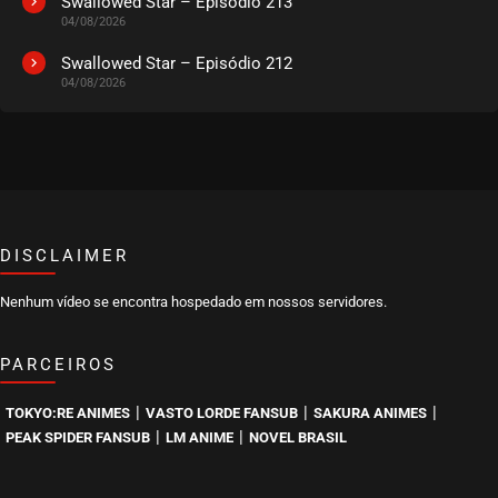
Swallowed Star – Episódio 213
04/08/2026
EPISÓDIO 168
outubro 25, 2022
Swallowed Star – Episódio 212
04/08/2026
ASSISTIDO
EPISÓDIO 167
outubro 25, 2022
ASSISTIDO
DISCLAIMER
EPISÓDIO 166
outubro 22, 2022
Nenhum vídeo se encontra hospedado em nossos servidores.
ASSISTIDO
PARCEIROS
EPISÓDIO 165
outubro 22, 2022
|
|
|
TOKYO:RE ANIMES
VASTO LORDE FANSUB
SAKURA ANIMES
ASSISTIDO
|
|
PEAK SPIDER FANSUB
LM ANIME
NOVEL BRASIL
EPISÓDIO 164
outubro 10, 2022