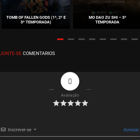
EPISÓDIO 199
fevereiro 09, 2023
TOMB OF FALLEN GODS (1ª, 2ª E
MO DAO ZU SHI – 3ª
3ª TEMPORADA)
TEMPORADA
ASSISTIDO
EPISÓDIO 198
fevereiro 09, 2023
JUNTE-SE
COMENTARIOS
ASSISTIDO
EPISÓDIO 197
fevereiro 06, 2023
0
ASSISTIDO
Avaliação
EPISÓDIO 196
fevereiro 06, 2023
ASSISTIDO
Inscrever-se
Acessar
EPISÓDIO 195