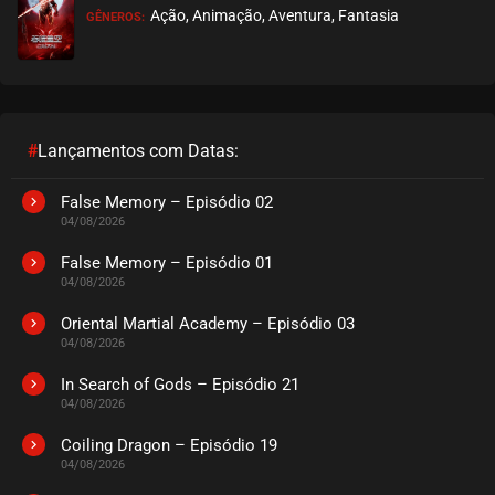
Ação, Animação, Aventura, Fantasia
GÊNEROS:
EPISÓDIO 177
dezembro 20, 2022
ASSISTIDO
EPISÓDIO 176
dezembro 20, 2022
#
Lançamentos com Datas:
ASSISTIDO
False Memory – Episódio 02
04/08/2026
EPISÓDIO 175
novembro 19, 2022
False Memory – Episódio 01
04/08/2026
ASSISTIDO
Oriental Martial Academy – Episódio 03
04/08/2026
EPISÓDIO 174
novembro 19, 2022
In Search of Gods – Episódio 21
04/08/2026
ASSISTIDO
Coiling Dragon – Episódio 19
EPISÓDIO 173
04/08/2026
novembro 15, 2022