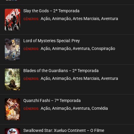
ASSISTIDO
Slay the Gods – 2ª Temporada
EPISÓDIO 181
Ação, Animação, Artes Marciais, Aventura
GÊNEROS:
dezembro 21, 2022
ASSISTIDO
Lord of Mysteries Special: Prey
Ação, Animação, Aventura, Conspiração
EPISÓDIO 180
GÊNEROS:
dezembro 21, 2022
ASSISTIDO
Blades of the Guardians – 2ª Temporada
Ação, Animação, Artes Marciais, Aventura
EPISÓDIO 179
GÊNEROS:
dezembro 20, 2022
ASSISTIDO
Quanzhi Fashi – 7ª Temporada
Ação, Animação, Aventura, Comédia
EPISÓDIO 178
GÊNEROS:
dezembro 20, 2022
ASSISTIDO
Swallowed Star: Xueluo Continent – O Filme