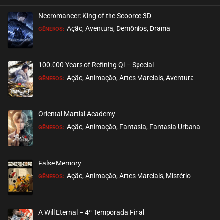
Necromancer: King of the Scoorce 3D
EPISÓDIO 190
Ação, Aventura, Demônios, Drama
GÊNEROS:
janeiro 15, 2023
ASSISTIDO
100.000 Years of Refining Qi – Special
EPISÓDIO 189
Ação, Animação, Artes Marciais, Aventura
GÊNEROS:
janeiro 15, 2023
ASSISTIDO
Oriental Martial Academy
EPISÓDIO 188
Ação, Animação, Fantasia, Fantasia Urbana
GÊNEROS:
janeiro 15, 2023
ASSISTIDO
False Memory
EPISÓDIO 187
Ação, Animação, Artes Marciais, Mistério
GÊNEROS:
janeiro 15, 2023
ASSISTIDO
A Will Eternal – 4ª Temporada Final