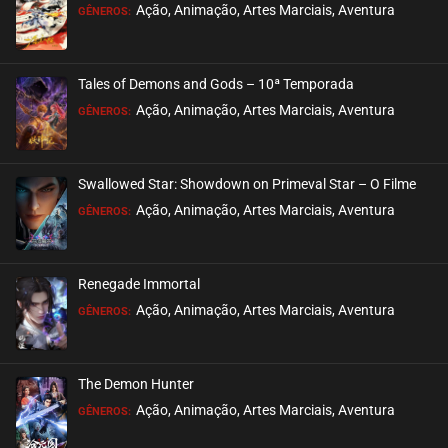
EPISÓDIO 186
Ação, Animação, Artes Marciais, Aventura
GÊNEROS:
janeiro 15, 2023
ASSISTIDO
Tales of Demons and Gods – 10ª Temporada
EPISÓDIO 185
Ação, Animação, Artes Marciais, Aventura
GÊNEROS:
janeiro 15, 2023
ASSISTIDO
Swallowed Star: Showdown on Primeval Star – O Filme
EPISÓDIO 184
Ação, Animação, Artes Marciais, Aventura
GÊNEROS:
dezembro 26, 2022
ASSISTIDO
Renegade Immortal
EPISÓDIO 183
Ação, Animação, Artes Marciais, Aventura
GÊNEROS:
dezembro 26, 2022
ASSISTIDO
The Demon Hunter
EPISÓDIO 182
Ação, Animação, Artes Marciais, Aventura
GÊNEROS:
dezembro 26, 2022