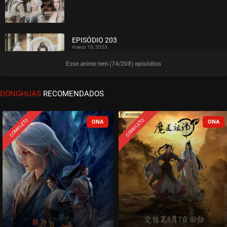
ASSISTIDO
EPISÓDIO 203
março 10, 2023
Esse anime tem (74/208) episódios
ASSISTIDO
EPISÓDIO 202
DONGHUAS
RECOMENDADOS
março 10, 2023
ASSISTIDO
COMPLETO
COMPLETO
EPISÓDIO 201
março 10, 2023
ASSISTIDO
EPISÓDIO 200
fevereiro 21, 2023
ASSISTIDO