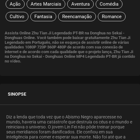
Ação
Artes Marciais
Aventura
Comédia
Cultivo
Fantasia
Reencarnação
Romance
Assista Online Zhu Tian Ji Legendado PT-BR na Donghua no Sekai -
Donghuas Online. Você também pode baixar gratuitamente Zhu Tian Ji
Legendado em Português, não se esqueça de assistir online de várias
qualidades 1080P 720P 360P 480P de acordo com sua conexão de
internet e de acordo com cada qualidade que o projeto lança, Zhu Tian Ji
na Donghua no Sekai - Donghuas Online MP4 Legendado PT-BR já contido
no vídeo.
SINOPSE
Diz a lenda que toda vez que o Abismo Negro aparecesse no
mundo, haveria uma catástrofe que destruía os céus e o mundo e
reiniciava o universo. O jovem Lin Fei não pôde treinar porque
seus meridianos foram danificados. Ele confiou em sua
inteligência para comer e esperar sua morte. Não foi até que a