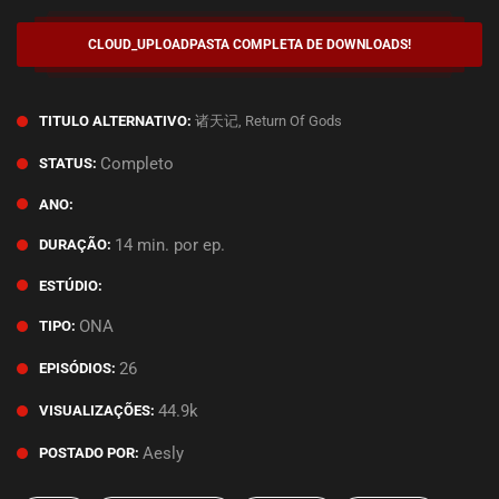
CLOUD_UPLOAD
PASTA COMPLETA DE DOWNLOADS!
诸天记, Return Of Gods
TITULO ALTERNATIVO:
Completo
STATUS:
ANO:
14 min. por ep.
DURAÇÃO:
ESTÚDIO:
ONA
TIPO:
26
EPISÓDIOS:
44.9k
VISUALIZAÇÕES:
Aesly
POSTADO POR: