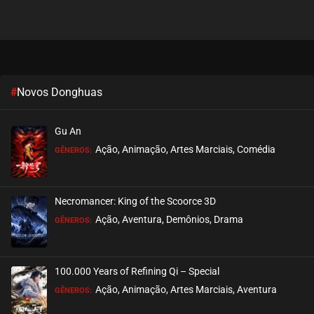
Zhu Tian Ji
março 09, 2022
ASSISTIDO
EPISÓDIO 04
Zhu Tian Ji
março 03, 2022
ASSISTIDO
EPISÓDIO 03
#
Novos Donghuas
Zhu Tian Ji
fevereiro 23, 2022
ASSISTIDO
EPISÓDIO 02
Gu An
Ação, Animação, Artes Marciais, Comédia
GÊNEROS:
Zhu Tian Ji
fevereiro 23, 2022
ASSISTIDO
EPISÓDIO 01
Necromancer: King of the Scoorce 3D
Ação, Aventura, Demônios, Drama
GÊNEROS:
100.000 Years of Refining Qi – Special
Ação, Animação, Artes Marciais, Aventura
GÊNEROS: