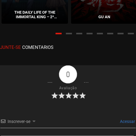
EPISÓDIO 17
junho 08, 2022
THE DAILY LIFE OF THE
IMMORTAL KING – 2ª
GU AN
ASSISTIDO
TEMPORADA
EPISÓDIO 16
junho 08, 2022
JUNTE-SE
COMENTARIOS
ASSISTIDO
EPISÓDIO 15
junho 08, 2022
0
ASSISTIDO
Avaliação
EPISÓDIO 14
maio 27, 2022
ASSISTIDO
Inscrever-se
Acessar
EPISÓDIO 13
maio 27, 2022