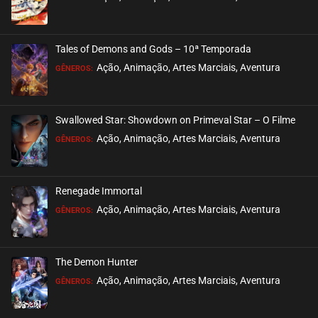
março 09, 2022
ASSISTIDO
Tales of Demons and Gods – 10ª Temporada
EPISÓDIO 03
Ação, Animação, Artes Marciais, Aventura
GÊNEROS:
março 03, 2022
ASSISTIDO
Swallowed Star: Showdown on Primeval Star – O Filme
EPISÓDIO 02
Ação, Animação, Artes Marciais, Aventura
GÊNEROS:
fevereiro 23, 2022
ASSISTIDO
Renegade Immortal
EPISÓDIO 01
Ação, Animação, Artes Marciais, Aventura
GÊNEROS:
fevereiro 23, 2022
ASSISTIDO
The Demon Hunter
Ação, Animação, Artes Marciais, Aventura
GÊNEROS: