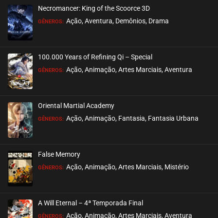
Necromancer: King of the Scoorce 3D
EPISÓDIO 08
Ação, Aventura, Demônios, Drama
GÊNEROS:
abril 06, 2022
ASSISTIDO
100.000 Years of Refining Qi – Special
EPISÓDIO 07
Ação, Animação, Artes Marciais, Aventura
GÊNEROS:
março 30, 2022
ASSISTIDO
Oriental Martial Academy
EPISÓDIO 06
Ação, Animação, Fantasia, Fantasia Urbana
GÊNEROS:
março 23, 2022
ASSISTIDO
False Memory
EPISÓDIO 05
Ação, Animação, Artes Marciais, Mistério
GÊNEROS:
março 16, 2022
ASSISTIDO
A Will Eternal – 4ª Temporada Final
EPISÓDIO 04
Ação, Animação, Artes Marciais, Aventura
GÊNEROS: