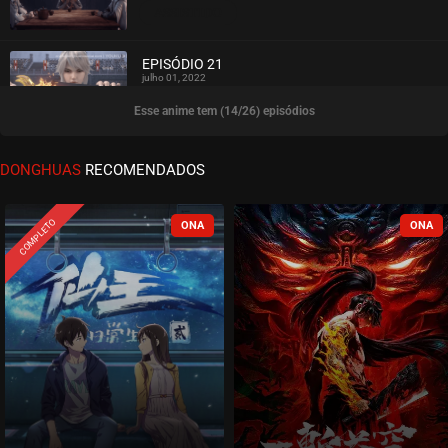
ASSISTIDO
EPISÓDIO 21
julho 01, 2022
Esse anime tem (14/26) episódios
ASSISTIDO
EPISÓDIO 20
DONGHUAS
RECOMENDADOS
junho 22, 2022
ASSISTIDO
COMPLETO
EPISÓDIO 19
junho 22, 2022
ASSISTIDO
EPISÓDIO 18
junho 22, 2022
ASSISTIDO