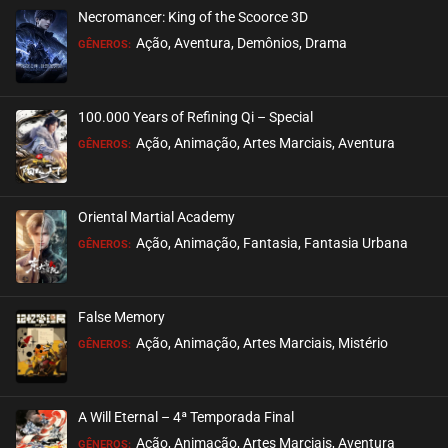
Necromancer: King of the Scoorce 3D
EPISÓDIO 08
Ação, Aventura, Demônios, Drama
GÊNEROS:
abril 06, 2022
ASSISTIDO
100.000 Years of Refining Qi – Special
EPISÓDIO 07
Ação, Animação, Artes Marciais, Aventura
GÊNEROS:
março 30, 2022
ASSISTIDO
Oriental Martial Academy
EPISÓDIO 06
Ação, Animação, Fantasia, Fantasia Urbana
GÊNEROS:
março 23, 2022
ASSISTIDO
False Memory
EPISÓDIO 05
Ação, Animação, Artes Marciais, Mistério
GÊNEROS:
março 16, 2022
ASSISTIDO
A Will Eternal – 4ª Temporada Final
EPISÓDIO 04
Ação, Animação, Artes Marciais, Aventura
GÊNEROS: