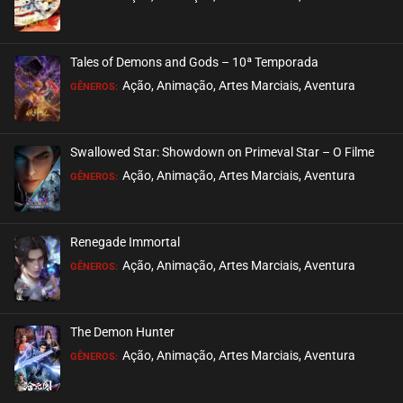
março 09, 2022
ASSISTIDO
Tales of Demons and Gods – 10ª Temporada
EPISÓDIO 03
Ação, Animação, Artes Marciais, Aventura
GÊNEROS:
março 03, 2022
ASSISTIDO
Swallowed Star: Showdown on Primeval Star – O Filme
EPISÓDIO 02
Ação, Animação, Artes Marciais, Aventura
GÊNEROS:
fevereiro 23, 2022
ASSISTIDO
Renegade Immortal
EPISÓDIO 01
Ação, Animação, Artes Marciais, Aventura
GÊNEROS:
fevereiro 23, 2022
ASSISTIDO
The Demon Hunter
Ação, Animação, Artes Marciais, Aventura
GÊNEROS: