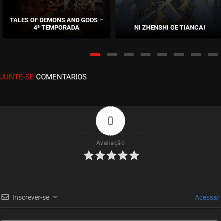
EPISÓDIO 17
junho 08, 2022
TALES OF DEMONS AND GODS –
4ª TEMPORADA
NI ZHENSHI GE TIANCAI
ASSISTIDO
EPISÓDIO 16
junho 08, 2022
JUNTE-SE
COMENTARIOS
ASSISTIDO
EPISÓDIO 15
junho 08, 2022
0
ASSISTIDO
Avaliação
EPISÓDIO 14
maio 27, 2022
ASSISTIDO
Inscrever-se
Acessar
EPISÓDIO 13
maio 27, 2022