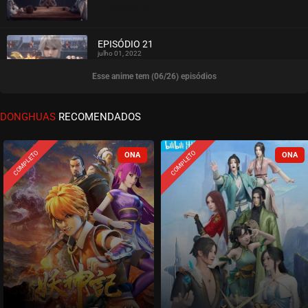
ASSISTIDO
EPISÓDIO 21
julho 01, 2022
Esse anime tem (06/26) episódios
ASSISTIDO
EPISÓDIO 20
DONGHUAS
RECOMENDADOS
junho 22, 2022
ASSISTIDO
COMPLETO
COMPLETO
EPISÓDIO 19
junho 22, 2022
ASSISTIDO
EPISÓDIO 18
junho 22, 2022
ASSISTIDO