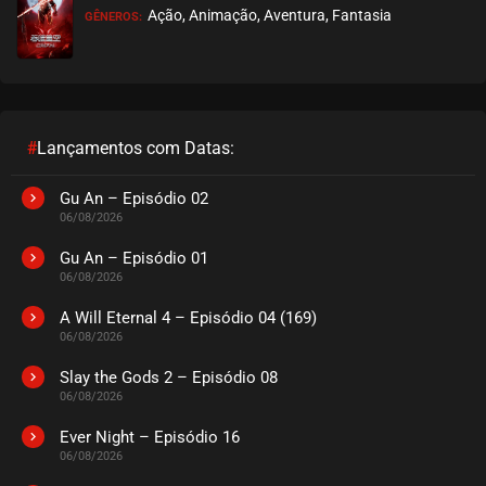
Ação, Animação, Aventura, Fantasia
GÊNEROS:
EPISÓDIO 278
janeiro 13, 2023
ASSISTIDO
EPISÓDIO 277
janeiro 13, 2023
#
Lançamentos com Datas:
ASSISTIDO
Gu An – Episódio 02
06/08/2026
EPISÓDIO 276
janeiro 13, 2023
Gu An – Episódio 01
06/08/2026
ASSISTIDO
A Will Eternal 4 – Episódio 04 (169)
06/08/2026
EPISÓDIO 275
janeiro 13, 2023
Slay the Gods 2 – Episódio 08
06/08/2026
ASSISTIDO
Ever Night – Episódio 16
EPISÓDIO 274
06/08/2026
janeiro 13, 2023