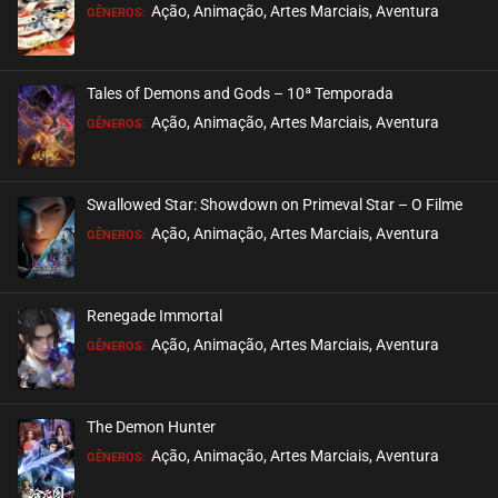
EPISÓDIO 287
Ação, Animação, Artes Marciais, Aventura
GÊNEROS:
março 19, 2023
ASSISTIDO
Tales of Demons and Gods – 10ª Temporada
EPISÓDIO 286
Ação, Animação, Artes Marciais, Aventura
GÊNEROS:
março 19, 2023
ASSISTIDO
Swallowed Star: Showdown on Primeval Star – O Filme
EPISÓDIO 285
Ação, Animação, Artes Marciais, Aventura
GÊNEROS:
março 19, 2023
ASSISTIDO
Renegade Immortal
EPISÓDIO 284
Ação, Animação, Artes Marciais, Aventura
GÊNEROS:
fevereiro 10, 2023
ASSISTIDO
The Demon Hunter
EPISÓDIO 283
Ação, Animação, Artes Marciais, Aventura
GÊNEROS:
fevereiro 10, 2023