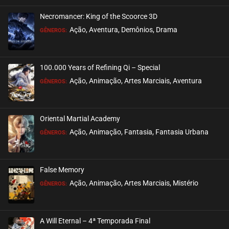
Necromancer: King of the Scoorce 3D
EPISÓDIO 291
Ação, Aventura, Demônios, Drama
GÊNEROS:
março 19, 2023
ASSISTIDO
100.000 Years of Refining Qi – Special
EPISÓDIO 290
Ação, Animação, Artes Marciais, Aventura
GÊNEROS:
março 19, 2023
ASSISTIDO
Oriental Martial Academy
EPISÓDIO 289
Ação, Animação, Fantasia, Fantasia Urbana
GÊNEROS:
março 19, 2023
ASSISTIDO
False Memory
EPISÓDIO 288
Ação, Animação, Artes Marciais, Mistério
GÊNEROS:
março 19, 2023
ASSISTIDO
A Will Eternal – 4ª Temporada Final