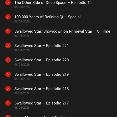
The Other Side of Deep Space – Episódio 14
ASSISTIDO
06/08/2026
100.000 Years of Refining Qi – Special
EPISÓDIO 273
06/08/2026
novembro 21, 2022
Swallowed Star: Showdown on Primeval Star – O Filme
ASSISTIDO
06/08/2026
Swallowed Star – Episódio 221
EPISÓDIO 272
novembro 21, 2022
06/08/2026
ASSISTIDO
Swallowed Star – Episódio 220
06/08/2026
EPISÓDIO 271
Swallowed Star – Episódio 219
novembro 21, 2022
06/08/2026
ASSISTIDO
Swallowed Star – Episódio 218
06/08/2026
EPISÓDIO 270
novembro 21, 2022
Swallowed Star – Episódio 217
06/08/2026
ASSISTIDO