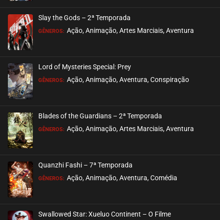
ASSISTIDO
Slay the Gods – 2ª Temporada
EPISÓDIO 282
Ação, Animação, Artes Marciais, Aventura
GÊNEROS:
fevereiro 10, 2023
ASSISTIDO
Lord of Mysteries Special: Prey
Ação, Animação, Aventura, Conspiração
EPISÓDIO 281
GÊNEROS:
fevereiro 10, 2023
ASSISTIDO
Blades of the Guardians – 2ª Temporada
Ação, Animação, Artes Marciais, Aventura
EPISÓDIO 280
GÊNEROS:
janeiro 13, 2023
ASSISTIDO
Quanzhi Fashi – 7ª Temporada
Ação, Animação, Aventura, Comédia
EPISÓDIO 279
GÊNEROS:
janeiro 13, 2023
ASSISTIDO
Swallowed Star: Xueluo Continent – O Filme