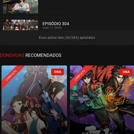
ASSISTIDO
EPISÓDIO 304
maio 17, 2023
Esse anime tem (36/384) episódios
ASSISTIDO
EPISÓDIO 303
DONGHUAS
RECOMENDADOS
maio 17, 2023
ASSISTIDO
COMPLETO
COMPLETO
EPISÓDIO 302
maio 17, 2023
ASSISTIDO
EPISÓDIO 301
abril 12, 2023
ASSISTIDO