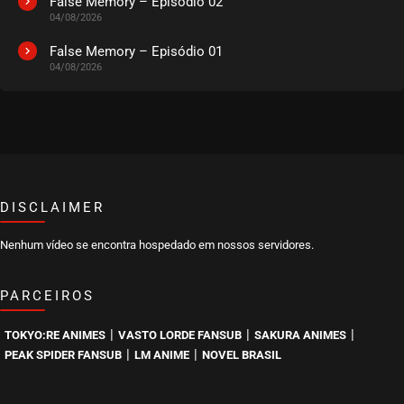
False Memory – Episódio 02
04/08/2026
EPISÓDIO 269
novembro 10, 2022
False Memory – Episódio 01
04/08/2026
ASSISTIDO
EPISÓDIO 268
novembro 10, 2022
ASSISTIDO
DISCLAIMER
EPISÓDIO 267
novembro 10, 2022
Nenhum vídeo se encontra hospedado em nossos servidores.
ASSISTIDO
PARCEIROS
EPISÓDIO 266
novembro 10, 2022
|
|
|
TOKYO:RE ANIMES
VASTO LORDE FANSUB
SAKURA ANIMES
ASSISTIDO
|
|
PEAK SPIDER FANSUB
LM ANIME
NOVEL BRASIL
EPISÓDIO 265
outubro 12, 2022