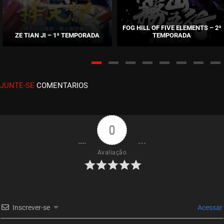
EPISÓDIO 300
abril 12, 2023
FOG HILL OF FIVE ELEMENTS – 2ª
ZE TIAN JI – 1ª TEMPORADA
TEMPORADA
ASSISTIDO
EPISÓDIO 299
abril 12, 2023
JUNTE-SE
COMENTARIOS
ASSISTIDO
EPISÓDIO 298
abril 12, 2023
0
ASSISTIDO
Avaliação
EPISÓDIO 297
março 28, 2023
ASSISTIDO
Inscrever-se
Acessar
EPISÓDIO 296