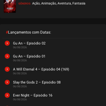
Ação, Animação, Aventura, Fantasia
GÊNEROS:
EPISÓDIO 278
janeiro 13, 2023
ASSISTIDO
EPISÓDIO 277
janeiro 13, 2023
#
Lançamentos com Datas:
ASSISTIDO
Gu An – Episódio 02
06/08/2026
EPISÓDIO 276
janeiro 13, 2023
Gu An – Episódio 01
06/08/2026
ASSISTIDO
A Will Eternal 4 – Episódio 04 (169)
06/08/2026
EPISÓDIO 275
janeiro 13, 2023
Slay the Gods 2 – Episódio 08
06/08/2026
ASSISTIDO
Ever Night – Episódio 16
EPISÓDIO 274
06/08/2026
janeiro 13, 2023