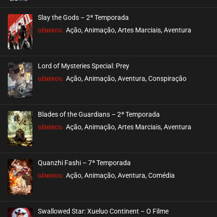
ASSISTIDO
Slay the Gods – 2ª Temporada
EPISÓDIO 282
Ação, Animação, Artes Marciais, Aventura
GÊNEROS:
fevereiro 10, 2023
ASSISTIDO
Lord of Mysteries Special: Prey
Ação, Animação, Aventura, Conspiração
EPISÓDIO 281
GÊNEROS:
fevereiro 10, 2023
ASSISTIDO
Blades of the Guardians – 2ª Temporada
Ação, Animação, Artes Marciais, Aventura
EPISÓDIO 280
GÊNEROS:
janeiro 13, 2023
ASSISTIDO
Quanzhi Fashi – 7ª Temporada
Ação, Animação, Aventura, Comédia
EPISÓDIO 279
GÊNEROS:
janeiro 13, 2023
ASSISTIDO
Swallowed Star: Xueluo Continent – O Filme