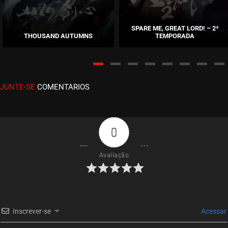
EPISÓDIO 300
abril 12, 2023
SPARE ME, GREAT LORD! – 2ª
THOUSAND AUTUMNS
TEMPORADA
ASSISTIDO
EPISÓDIO 299
abril 12, 2023
JUNTE-SE
COMENTARIOS
ASSISTIDO
EPISÓDIO 298
abril 12, 2023
0
ASSISTIDO
Avaliação
EPISÓDIO 297
março 28, 2023
ASSISTIDO
Inscrever-se
Acessar
EPISÓDIO 296