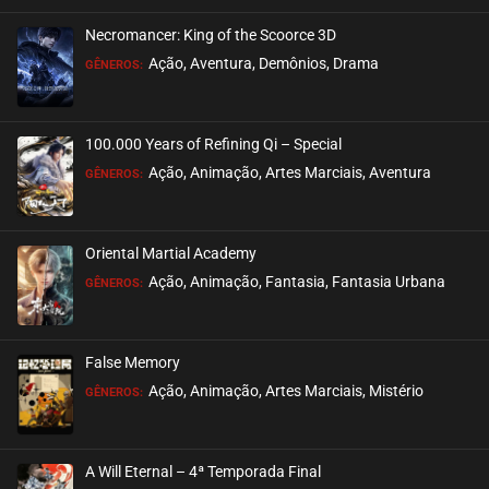
Necromancer: King of the Scoorce 3D
EPISÓDIO 291
Ação, Aventura, Demônios, Drama
GÊNEROS:
março 19, 2023
ASSISTIDO
100.000 Years of Refining Qi – Special
EPISÓDIO 290
Ação, Animação, Artes Marciais, Aventura
GÊNEROS:
março 19, 2023
ASSISTIDO
Oriental Martial Academy
EPISÓDIO 289
Ação, Animação, Fantasia, Fantasia Urbana
GÊNEROS:
março 19, 2023
ASSISTIDO
False Memory
EPISÓDIO 288
Ação, Animação, Artes Marciais, Mistério
GÊNEROS:
março 19, 2023
ASSISTIDO
A Will Eternal – 4ª Temporada Final