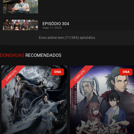
ASSISTIDO
EPISÓDIO 304
maio 17, 2023
Esse anime tem (71/384) episódios
ASSISTIDO
EPISÓDIO 303
DONGHUAS
RECOMENDADOS
maio 17, 2023
ASSISTIDO
COMPLETO
COMPLETO
EPISÓDIO 302
maio 17, 2023
ASSISTIDO
EPISÓDIO 301
abril 12, 2023
ASSISTIDO