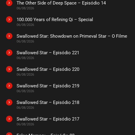
The Other Side of Deep Space – Episódio 14
ASSISTIDO
06/08/2026
100.000 Years of Refining Qi – Special
EPISÓDIO 273
06/08/2026
novembro 21, 2022
Swallowed Star: Showdown on Primeval Star – O Filme
ASSISTIDO
06/08/2026
Swallowed Star – Episódio 221
EPISÓDIO 272
novembro 21, 2022
06/08/2026
ASSISTIDO
Swallowed Star – Episódio 220
06/08/2026
EPISÓDIO 271
Swallowed Star – Episódio 219
novembro 21, 2022
06/08/2026
ASSISTIDO
Swallowed Star – Episódio 218
06/08/2026
EPISÓDIO 270
novembro 21, 2022
Swallowed Star – Episódio 217
06/08/2026
ASSISTIDO