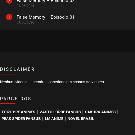
False Memory – Episódio 02
04/08/2026
EPISÓDIO 269
novembro 10, 2022
False Memory – Episódio 01
04/08/2026
ASSISTIDO
EPISÓDIO 268
novembro 10, 2022
ASSISTIDO
DISCLAIMER
EPISÓDIO 267
novembro 10, 2022
Nenhum vídeo se encontra hospedado em nossos servidores.
ASSISTIDO
PARCEIROS
EPISÓDIO 266
novembro 10, 2022
|
|
|
TOKYO:RE ANIMES
VASTO LORDE FANSUB
SAKURA ANIMES
ASSISTIDO
|
|
PEAK SPIDER FANSUB
LM ANIME
NOVEL BRASIL
EPISÓDIO 265
outubro 12, 2022