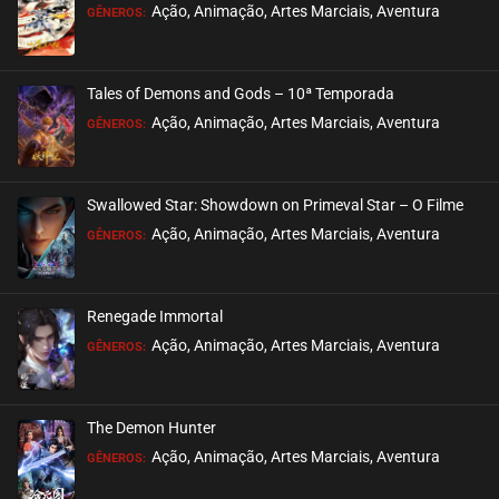
EPISÓDIO 287
Ação, Animação, Artes Marciais, Aventura
GÊNEROS:
março 19, 2023
ASSISTIDO
Tales of Demons and Gods – 10ª Temporada
EPISÓDIO 286
Ação, Animação, Artes Marciais, Aventura
GÊNEROS:
março 19, 2023
ASSISTIDO
Swallowed Star: Showdown on Primeval Star – O Filme
EPISÓDIO 285
Ação, Animação, Artes Marciais, Aventura
GÊNEROS:
março 19, 2023
ASSISTIDO
Renegade Immortal
EPISÓDIO 284
Ação, Animação, Artes Marciais, Aventura
GÊNEROS:
fevereiro 10, 2023
ASSISTIDO
The Demon Hunter
EPISÓDIO 283
Ação, Animação, Artes Marciais, Aventura
GÊNEROS:
fevereiro 10, 2023