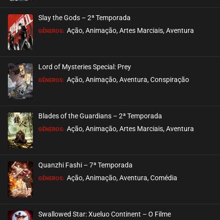
ASSISTIDO
Slay the Gods – 2ª Temporada
EPISÓDIO 282
Ação, Animação, Artes Marciais, Aventura
GÊNEROS:
fevereiro 10, 2023
ASSISTIDO
Lord of Mysteries Special: Prey
Ação, Animação, Aventura, Conspiração
EPISÓDIO 281
GÊNEROS:
fevereiro 10, 2023
ASSISTIDO
Blades of the Guardians – 2ª Temporada
Ação, Animação, Artes Marciais, Aventura
EPISÓDIO 280
GÊNEROS:
janeiro 13, 2023
ASSISTIDO
Quanzhi Fashi – 7ª Temporada
Ação, Animação, Aventura, Comédia
EPISÓDIO 279
GÊNEROS:
janeiro 13, 2023
ASSISTIDO
Swallowed Star: Xueluo Continent – O Filme