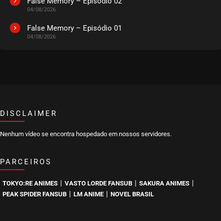
False Memory – Episódio 02
04/08/2026
EPISÓDIO 269
novembro 10, 2022
False Memory – Episódio 01
04/08/2026
ASSISTIDO
EPISÓDIO 268
novembro 10, 2022
ASSISTIDO
DISCLAIMER
EPISÓDIO 267
novembro 10, 2022
Nenhum vídeo se encontra hospedado em nossos servidores.
ASSISTIDO
PARCEIROS
EPISÓDIO 266
novembro 10, 2022
|
|
|
TOKYO:RE ANIMES
VASTO LORDE FANSUB
SAKURA ANIMES
ASSISTIDO
|
|
PEAK SPIDER FANSUB
LM ANIME
NOVEL BRASIL
EPISÓDIO 265
outubro 12, 2022