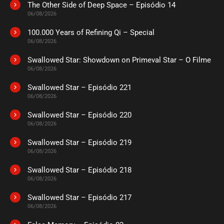
The Other Side of Deep Space – Episódio 14
ASSISTIDO
06/08/2026
100.000 Years of Refining Qi – Special
EPISÓDIO 273
06/08/2026
novembro 21, 2022
Swallowed Star: Showdown on Primeval Star – O Filme
ASSISTIDO
06/08/2026
Swallowed Star – Episódio 221
EPISÓDIO 272
novembro 21, 2022
06/08/2026
ASSISTIDO
Swallowed Star – Episódio 220
06/08/2026
EPISÓDIO 271
Swallowed Star – Episódio 219
novembro 21, 2022
06/08/2026
ASSISTIDO
Swallowed Star – Episódio 218
06/08/2026
EPISÓDIO 270
novembro 21, 2022
Swallowed Star – Episódio 217
06/08/2026
ASSISTIDO