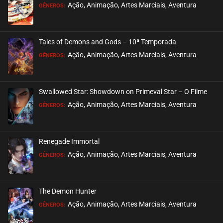
EPISÓDIO 287
Ação, Animação, Artes Marciais, Aventura
GÊNEROS:
março 19, 2023
ASSISTIDO
Tales of Demons and Gods – 10ª Temporada
EPISÓDIO 286
Ação, Animação, Artes Marciais, Aventura
GÊNEROS:
março 19, 2023
ASSISTIDO
Swallowed Star: Showdown on Primeval Star – O Filme
EPISÓDIO 285
Ação, Animação, Artes Marciais, Aventura
GÊNEROS:
março 19, 2023
ASSISTIDO
Renegade Immortal
EPISÓDIO 284
Ação, Animação, Artes Marciais, Aventura
GÊNEROS:
fevereiro 10, 2023
ASSISTIDO
The Demon Hunter
EPISÓDIO 283
Ação, Animação, Artes Marciais, Aventura
GÊNEROS:
fevereiro 10, 2023