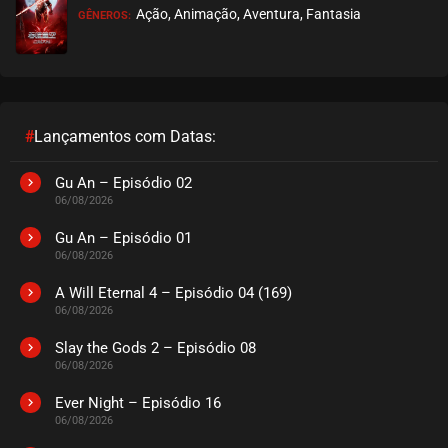
Ação, Animação, Aventura, Fantasia
GÊNEROS:
EPISÓDIO 278
janeiro 13, 2023
ASSISTIDO
EPISÓDIO 277
janeiro 13, 2023
#
Lançamentos com Datas:
ASSISTIDO
Gu An – Episódio 02
06/08/2026
EPISÓDIO 276
janeiro 13, 2023
Gu An – Episódio 01
06/08/2026
ASSISTIDO
A Will Eternal 4 – Episódio 04 (169)
06/08/2026
EPISÓDIO 275
janeiro 13, 2023
Slay the Gods 2 – Episódio 08
06/08/2026
ASSISTIDO
Ever Night – Episódio 16
EPISÓDIO 274
06/08/2026
janeiro 13, 2023