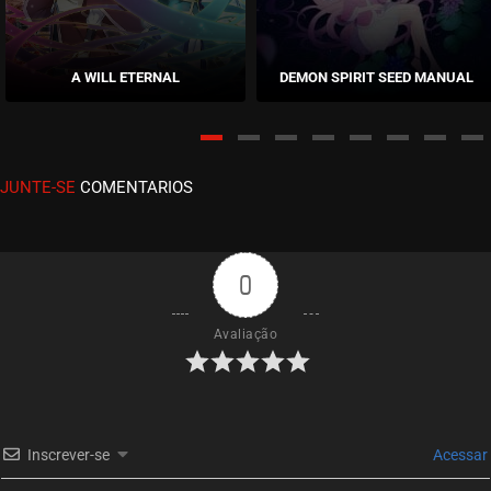
EPISÓDIO 300
abril 12, 2023
A WILL ETERNAL
DEMON SPIRIT SEED MANUAL
ASSISTIDO
EPISÓDIO 299
abril 12, 2023
JUNTE-SE
COMENTARIOS
ASSISTIDO
EPISÓDIO 298
abril 12, 2023
0
ASSISTIDO
Avaliação
EPISÓDIO 297
março 28, 2023
ASSISTIDO
Inscrever-se
Acessar
EPISÓDIO 296