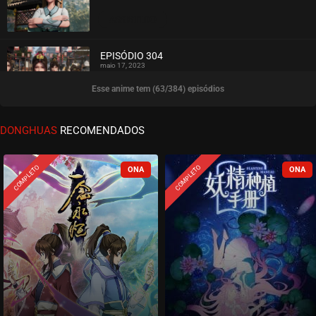
ASSISTIDO
EPISÓDIO 304
maio 17, 2023
Esse anime tem (63/384) episódios
ASSISTIDO
EPISÓDIO 303
DONGHUAS
RECOMENDADOS
maio 17, 2023
ASSISTIDO
COMPLETO
COMPLETO
EPISÓDIO 302
maio 17, 2023
ASSISTIDO
EPISÓDIO 301
abril 12, 2023
ASSISTIDO