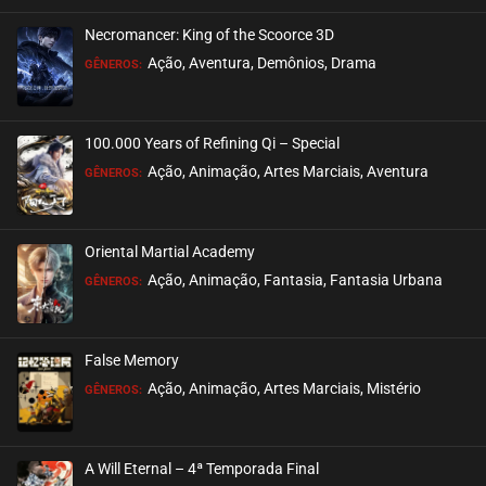
Necromancer: King of the Scoorce 3D
EPISÓDIO 291
Ação, Aventura, Demônios, Drama
GÊNEROS:
março 19, 2023
ASSISTIDO
100.000 Years of Refining Qi – Special
EPISÓDIO 290
Ação, Animação, Artes Marciais, Aventura
GÊNEROS:
março 19, 2023
ASSISTIDO
Oriental Martial Academy
EPISÓDIO 289
Ação, Animação, Fantasia, Fantasia Urbana
GÊNEROS:
março 19, 2023
ASSISTIDO
False Memory
EPISÓDIO 288
Ação, Animação, Artes Marciais, Mistério
GÊNEROS:
março 19, 2023
ASSISTIDO
A Will Eternal – 4ª Temporada Final