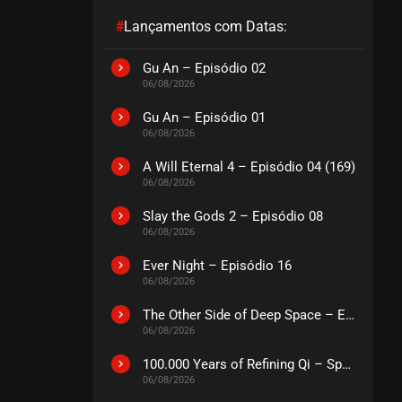
#
Lançamentos com Datas:
EPISÓDIO 05
setembro 18, 2020
Gu An – Episódio 02
06/08/2026
ASSISTIDO
Gu An – Episódio 01
06/08/2026
EPISÓDIO 04
setembro 18, 2020
A Will Eternal 4 – Episódio 04 (169)
ASSISTIDO
06/08/2026
Slay the Gods 2 – Episódio 08
EPISÓDIO 03
06/08/2026
setembro 18, 2020
Ever Night – Episódio 16
ASSISTIDO
06/08/2026
The Other Side of Deep Space – Episódio 14
EPISÓDIO 02
06/08/2026
setembro 18, 2020
ASSISTIDO
100.000 Years of Refining Qi – Special
06/08/2026