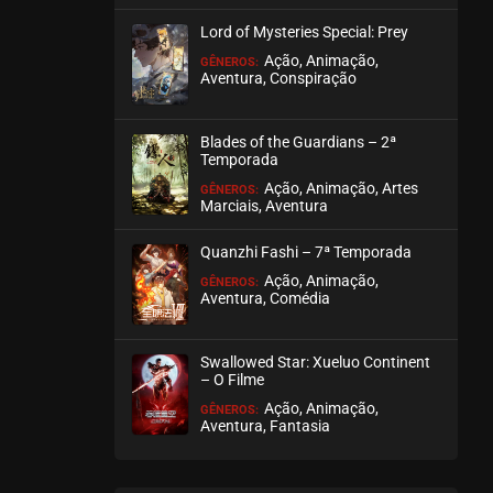
setembro 18, 2020
Lord of Mysteries Special: Prey
ASSISTIDO
Ação, Animação,
GÊNEROS:
Aventura, Conspiração
EPISÓDIO 09
setembro 18, 2020
Blades of the Guardians – 2ª
Temporada
ASSISTIDO
Ação, Animação, Artes
GÊNEROS:
Marciais, Aventura
EPISÓDIO 08
setembro 18, 2020
Quanzhi Fashi – 7ª Temporada
ASSISTIDO
Ação, Animação,
GÊNEROS:
Aventura, Comédia
EPISÓDIO 07
setembro 18, 2020
Swallowed Star: Xueluo Continent
– O Filme
ASSISTIDO
Ação, Animação,
GÊNEROS:
Aventura, Fantasia
EPISÓDIO 06
setembro 18, 2020
ASSISTIDO