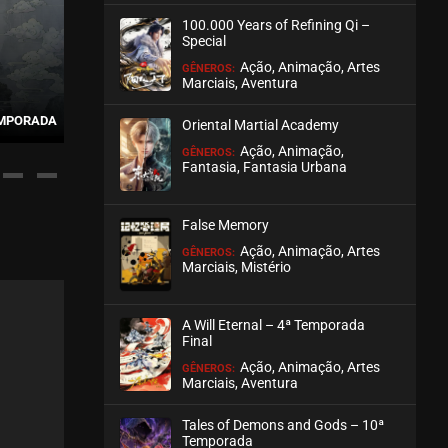
100.000 Years of Refining Qi –
ASSISTIDO
Special
Ação, Animação, Artes
GÊNEROS:
EPISÓDIO 18
Marciais, Aventura
setembro 18, 2020
EMPORADA
100.000 YEARS OF REFINING QI
SPIRIT REALM – 2
Oriental Martial Academy
ASSISTIDO
Ação, Animação,
GÊNEROS:
Fantasia, Fantasia Urbana
EPISÓDIO 17
setembro 18, 2020
False Memory
ASSISTIDO
Ação, Animação, Artes
GÊNEROS:
Marciais, Mistério
EPISÓDIO 16
setembro 18, 2020
A Will Eternal – 4ª Temporada
ASSISTIDO
Final
Ação, Animação, Artes
GÊNEROS:
Marciais, Aventura
EPISÓDIO 15
setembro 18, 2020
Tales of Demons and Gods – 10ª
ASSISTIDO
Temporada