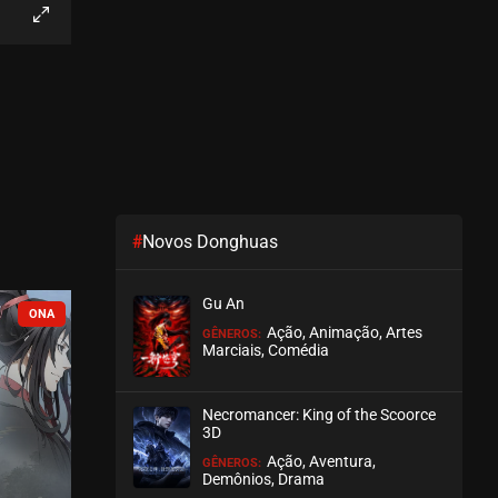
EPISÓDIO 23
setembro 18, 2020
ASSISTIDO
EPISÓDIO 22
setembro 18, 2020
ASSISTIDO
#
Novos Donghuas
EPISÓDIO 21
setembro 18, 2020
Gu An
ASSISTIDO
COMPLETO
Ação, Animação, Artes
GÊNEROS:
Marciais, Comédia
EPISÓDIO 20
setembro 18, 2020
Necromancer: King of the Scoorce
ASSISTIDO
3D
Ação, Aventura,
GÊNEROS:
EPISÓDIO 19
Demônios, Drama
setembro 18, 2020