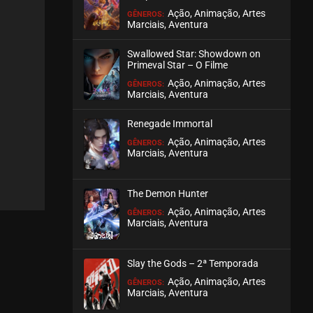
Ação, Animação, Artes
GÊNEROS:
Marciais, Aventura
EPISÓDIO 14
setembro 18, 2020
Swallowed Star: Showdown on
ASSISTIDO
Primeval Star – O Filme
Ação, Animação, Artes
GÊNEROS:
Marciais, Aventura
EPISÓDIO 13
setembro 18, 2020
Renegade Immortal
ASSISTIDO
Ação, Animação, Artes
GÊNEROS:
Marciais, Aventura
EPISÓDIO 12
setembro 18, 2020
The Demon Hunter
ASSISTIDO
Ação, Animação, Artes
GÊNEROS:
Marciais, Aventura
EPISÓDIO 11
setembro 18, 2020
Slay the Gods – 2ª Temporada
ASSISTIDO
Ação, Animação, Artes
GÊNEROS:
Marciais, Aventura
EPISÓDIO 10