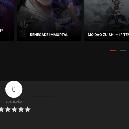
3ª
RENEGADE IMMORTAL
MO DAO ZU SHI – 1ª T
0
Avaliação