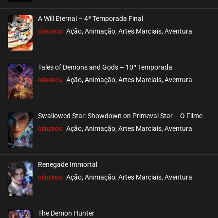
EPISÓDIO 08
setembro 18, 2020
A Will Eternal – 4ª Temporada Final
ASSISTIDO
Ação, Animação, Artes Marciais, Aventura
GÊNEROS:
EPISÓDIO 07
setembro 18, 2020
Tales of Demons and Gods – 10ª Temporada
ASSISTIDO
Ação, Animação, Artes Marciais, Aventura
GÊNEROS:
EPISÓDIO 06
setembro 18, 2020
Swallowed Star: Showdown on Primeval Star – O Filme
ASSISTIDO
Ação, Animação, Artes Marciais, Aventura
GÊNEROS:
EPISÓDIO 05
setembro 18, 2020
Renegade Immortal
ASSISTIDO
Ação, Animação, Artes Marciais, Aventura
GÊNEROS:
EPISÓDIO 04
setembro 18, 2020
The Demon Hunter