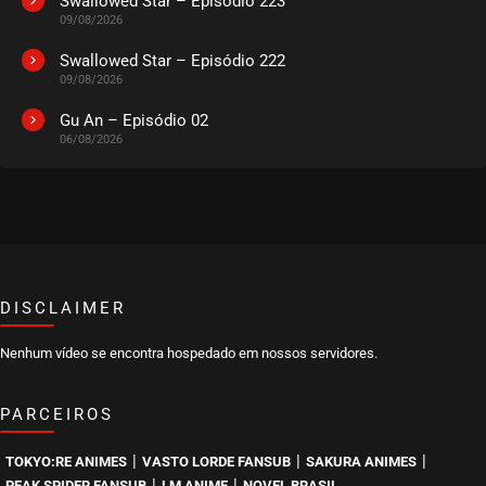
Swallowed Star – Episódio 223
09/08/2026
Swallowed Star – Episódio 222
09/08/2026
Gu An – Episódio 02
06/08/2026
DISCLAIMER
Nenhum vídeo se encontra hospedado em nossos servidores.
PARCEIROS
|
|
|
TOKYO:RE ANIMES
VASTO LORDE FANSUB
SAKURA ANIMES
|
|
PEAK SPIDER FANSUB
LM ANIME
NOVEL BRASIL