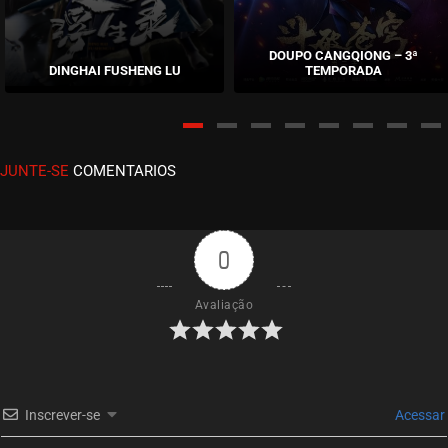
EPISÓDIO 21
setembro 18, 2020
DOUPO CANGQIONG – 3ª
DINGHAI FUSHENG LU
TEMPORADA
ASSISTIDO
EPISÓDIO 20
setembro 18, 2020
JUNTE-SE
COMENTARIOS
ASSISTIDO
EPISÓDIO 19
setembro 18, 2020
0
ASSISTIDO
Avaliação
EPISÓDIO 18
setembro 18, 2020
ASSISTIDO
Inscrever-se
Acessar
EPISÓDIO 17