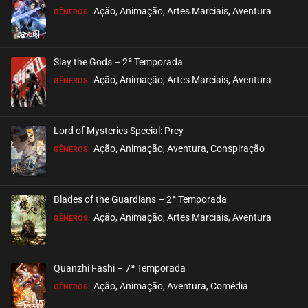
ASSISTIDO
Ação, Animação, Artes Marciais, Aventura
GÊNEROS:
EPISÓDIO 03
setembro 18, 2020
Slay the Gods – 2ª Temporada
ASSISTIDO
Ação, Animação, Artes Marciais, Aventura
GÊNEROS:
EPISÓDIO 02
setembro 18, 2020
Lord of Mysteries Special: Prey
ASSISTIDO
Ação, Animação, Aventura, Conspiração
GÊNEROS:
EPISÓDIO 01
setembro 18, 2020
Blades of the Guardians – 2ª Temporada
ASSISTIDO
Ação, Animação, Artes Marciais, Aventura
GÊNEROS:
Quanzhi Fashi – 7ª Temporada
Ação, Animação, Aventura, Comédia
GÊNEROS: